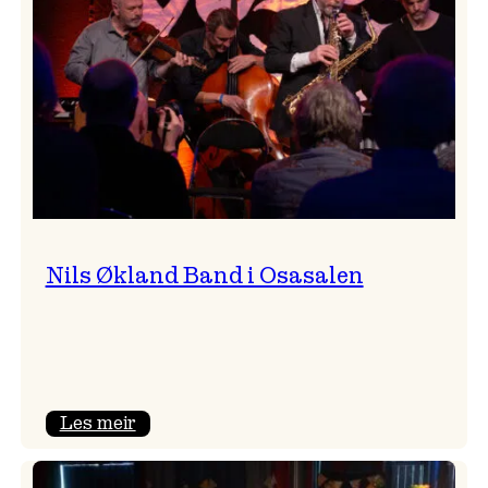
Vossa
Jazz
Nils Økland Band i Osasalen
:
Les meir
Nils
Økland