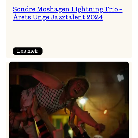
Sondre Moshagen Lightning Trio –
Årets Unge Jazztalent 2024
:
Les meir
Sondre
Moshagen
Lightning
Trio
–
Årets
Unge
Jazztalent
2024