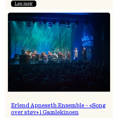
:
Les meir
Real
Ones
–
eit
lydrom
av
havet,
sommar
og
nostalgi
Erlend Apneseth Ensemble – «Song
over støv» i Gamlekinoen