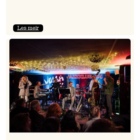
:
Les meir
Camila
Nebbia
&
Kit
Downes