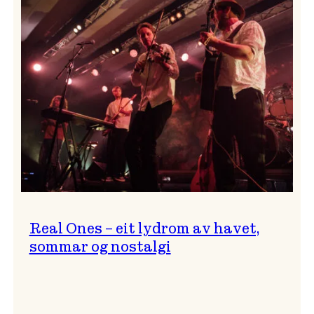
og
…?
Real Ones – eit lydrom av havet,
sommar og nostalgi