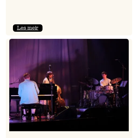
:
Les meir
Mulelid’s
Agoja