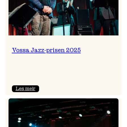
Vossa Jazz-prisen 2025
:
Les meir
Vossa
Jazz-
prisen
2025