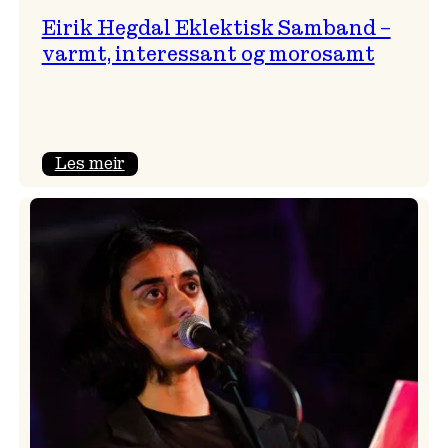
Eirik Hegdal Eklektisk Samband –
varmt, interessant og morosamt
:
Les meir
Eirik
Hegdal
Eklektisk
Samband
–
varmt,
interessant
og
morosamt