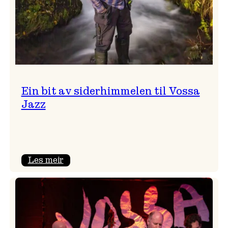
Ein bit av siderhimmelen til Vossa
Jazz
:
Les meir
Ein
bit
av
siderhimmelen
til