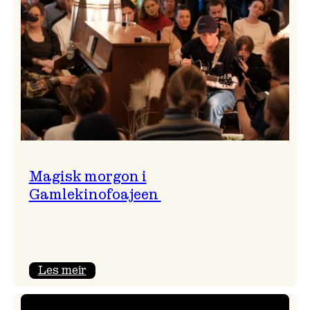
Magisk morgon i
Gamlekinofoajeen
:
Les meir
Magisk
morgon