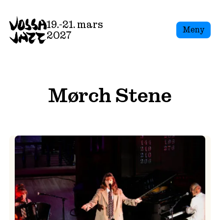
Skip
to
19.-21. mars
Meny
content
2027
Mørch Stene