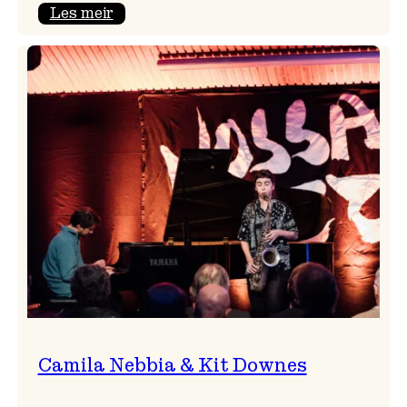
:
Les meir
Aldri
ein
Vossa
Jazz
utan
Badnajazz!
Camila Nebbia & Kit Downes