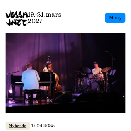
Skip
to
19.-21. mars
Meny
content
2027
17.04.2025
Nyhende