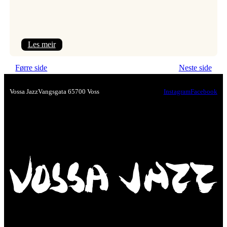
:
Les meir
Festivalpodkast
Førre side
Neste side
på
Tre
Vossa Jazz
Vangsgata 6
5700 Voss
Instagram
Facebook
Brør