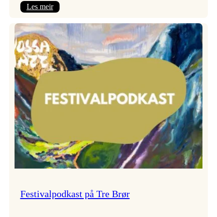
:
Les meir
Vossa
Jazz
x
Kvestad
sideri
Festivalpodkast på Tre Brør