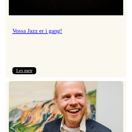
Vossa Jazz er i gang!
:
Les meir
Vossa
Jazz
er
i
gang!