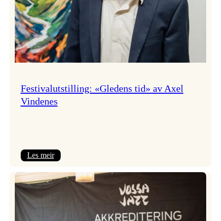
Festivalutstilling: «Gledens tid» av Axel
Vindenes
:
Les meir
Festivalutstilling:
«Gledens
tid»
av
Axel