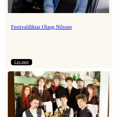
Festivaldiktar Olaug Nilssen
:
Les meir
Festivaldiktar
Olaug
Nilssen