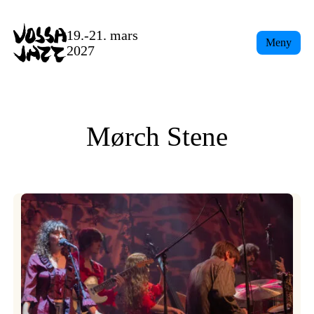
Skip
to
19.-21. mars
Meny
content
2027
Mørch Stene