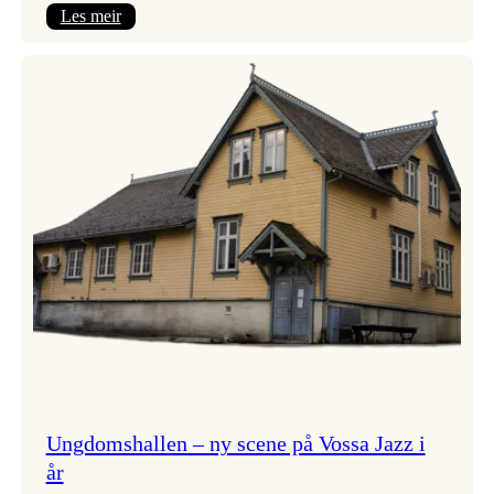
:
Les meir
Endring
i
opningskonsert!
Ungdomshallen – ny scene på Vossa Jazz i
år