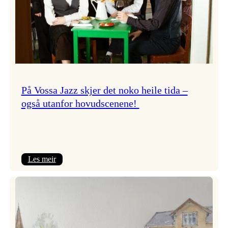
På Vossa Jazz skjer det noko heile tida –
også utanfor hovudscenene!
:
Les meir
På
Vossa
Jazz
skjer
det