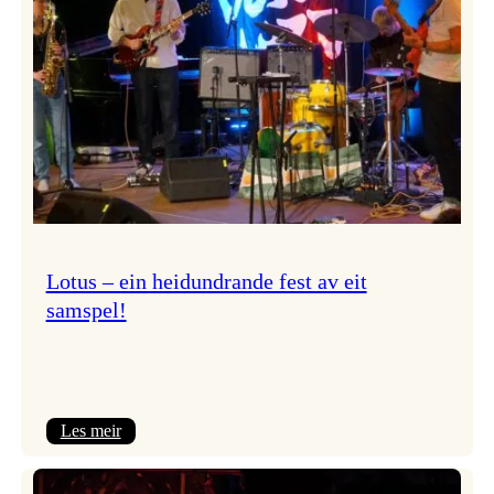
NTNU!
Lotus – ein heidundrande fest av eit
samspel!
:
Les meir
Lotus
–