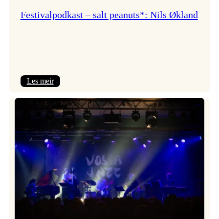
Festivalpodkast – salt peanuts*: Nils Økland
:
Les meir
Festivalpodkast
–
salt
peanuts*:
Nils
Økland