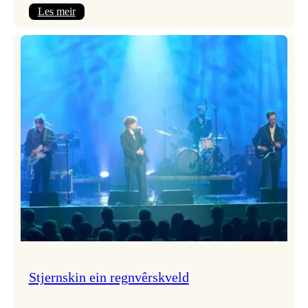
:
Les meir
Seim
&
Haltli
i
Vangskyrkja
Stjernskin ein regnvêrskveld