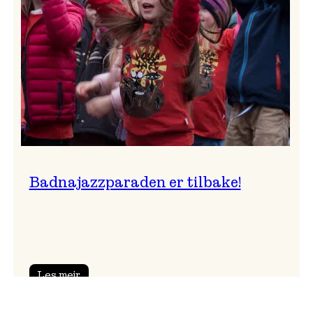
Badnajazzparaden er tilbake!
:
Les meir
Badnajazzparaden
er