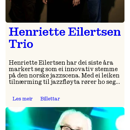
Henriette Eilertsen
Trio
Henriette Eilertsen har dei siste åra
markert seg som ei innovativ stemme
på den norske jazzscena. Med ei leiken
tilnærming til jazzfløyta rører ho seg…
Les meir
Billettar