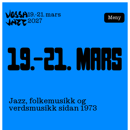
Skip
to
19.-21. mars
Meny
content
2027
Jazz, folkemusikk og
verdsmusikk sidan 1973