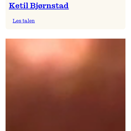
Ketil Bjørnstad
Les talen