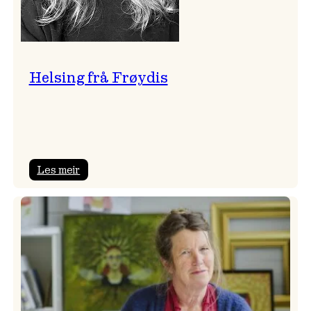
Helsing frå Frøydis
:
Les meir
Helsing
frå
Frøydis