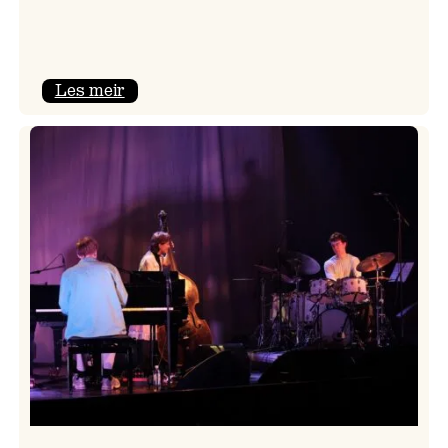
:
Les meir
Mulelid’s
Agoja