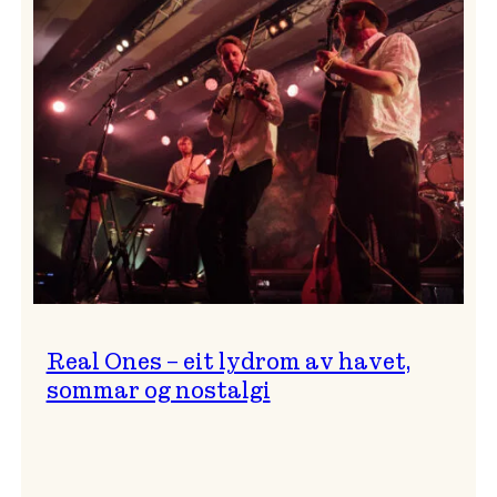
og
…?
Real Ones – eit lydrom av havet,
sommar og nostalgi