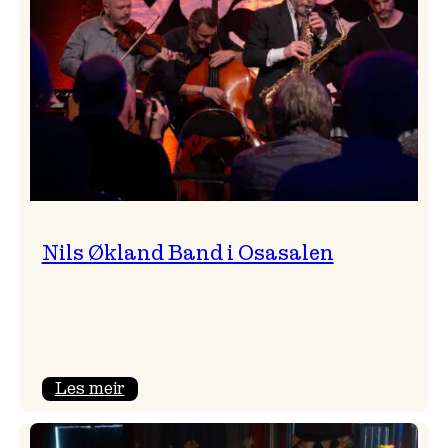
Vossa
Jazz
Nils Økland Band i Osasalen
:
Les meir
Nils
Økland