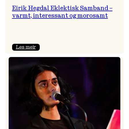
Eirik Hegdal Eklektisk Samband –
varmt, interessant og morosamt
:
Les meir
Eirik
Hegdal
Eklektisk
Samband
–
varmt,
interessant
og
morosamt