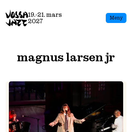
Skip
to
19.-21. mars
Meny
content
2027
magnus larsen jr