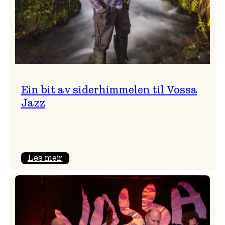
Ein bit av siderhimmelen til Vossa
Jazz
:
Les meir
Ein
bit
av
siderhimmelen
til