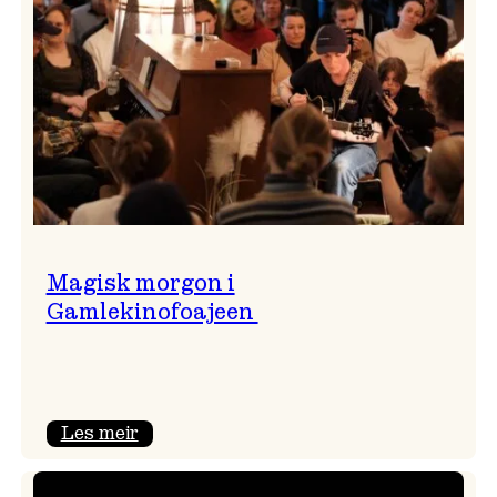
Magisk morgon i
Gamlekinofoajeen
:
Les meir
Magisk
morgon