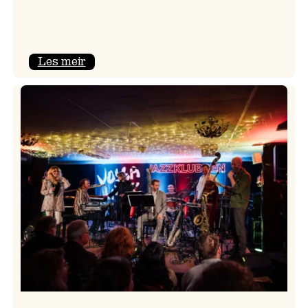
:
Les meir
Camila
Nebbia
&
Kit
Downes