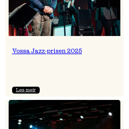
Vossa Jazz-prisen 2025
:
Les meir
Vossa
Jazz-
prisen
2025