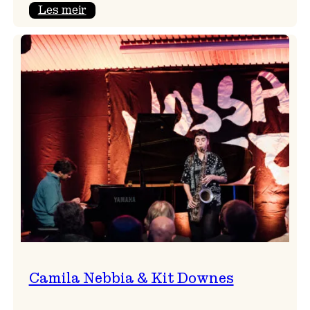
:
Les meir
Aldri
ein
Vossa
Jazz
utan
Badnajazz!
Camila Nebbia & Kit Downes