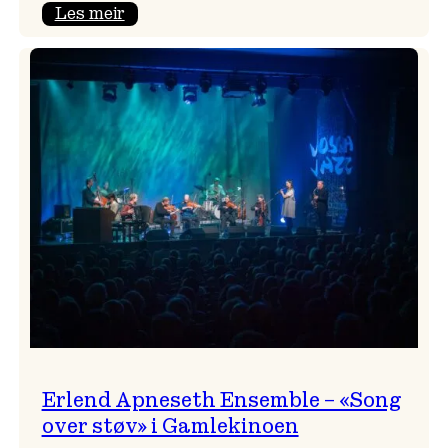
:
Les meir
Real
Ones
–
eit
lydrom
av
havet,
sommar
og
nostalgi
Erlend Apneseth Ensemble – «Song
over støv» i Gamlekinoen