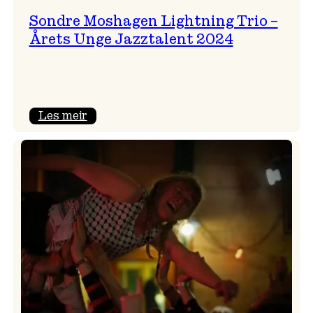
Sondre Moshagen Lightning Trio –
Årets Unge Jazztalent 2024
:
Les meir
Sondre
Moshagen
Lightning
Trio
–
Årets
Unge
Jazztalent
2024