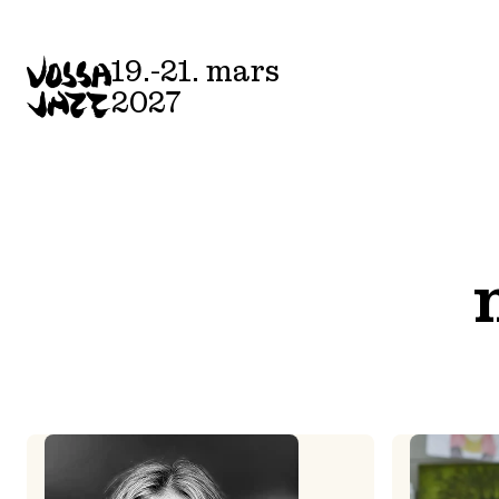
Skip
to
19.-21. mars
content
2027