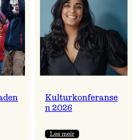
aden
Kulturkonferanse
n 2026
:
Les meir