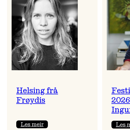
Helsing frå
Fest
Frøydis
2026
Ingu
:
Les meir
Les 