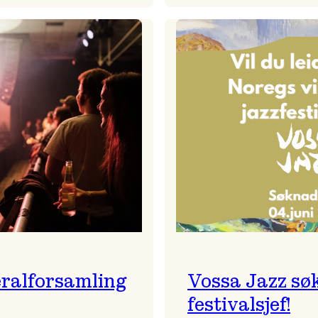
Badnajaz
Festivalkunstnar
er
2026
tilbake!
–
Ingunn van Etten
ralforsamling
Vossa Jazz sø
festivalsjef!