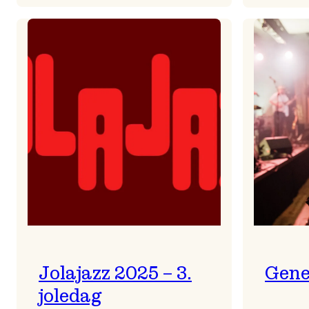
Helsing
frå
Frøydis
Jolajazz 2025 – 3.
Gene
joledag