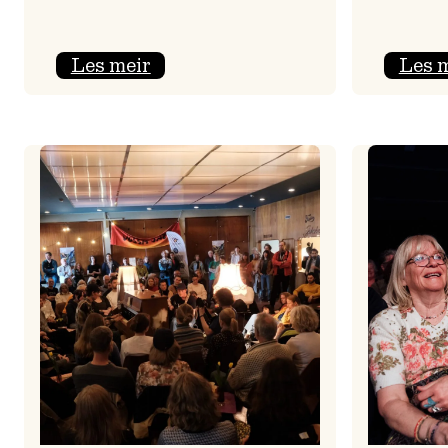
:
Les meir
Les 
Jolajazz
2025
–
3.
joledag