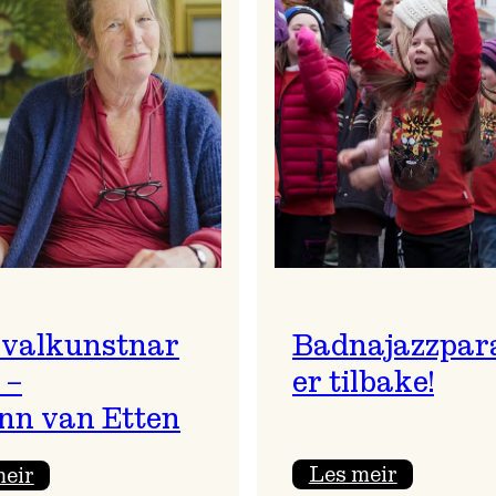
ivalkunstnar
Badnajazzpar
 –
er tilbake!
nn van Etten
:
:
Les meir
meir