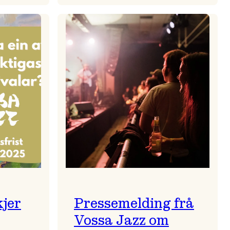
zparaden
Kulturkonferansen
2026
kjer
Pressemelding frå
Vossa Jazz om