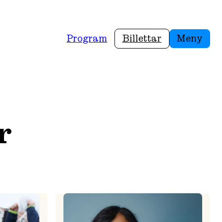
Program
Billettar
Meny
r