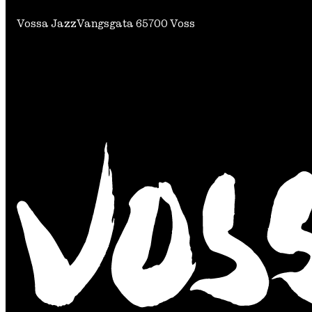
Vossa Jazz
Vangsgata 6
5700 Voss