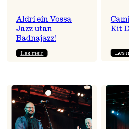
Aldri ein Vossa
Cami
Jazz utan
Kit 
Badnajazz!
:
Les 
Les meir
Aldri
ein
Vossa
Jazz
utan
Badnajazz!