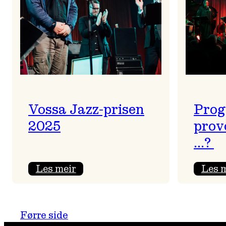
Vossa Jazz-prisen
Prog
2025
prov
…?
:
Les meir
Les 
Vossa
Jazz-
prisen
Førre side
2025