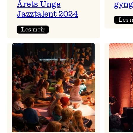
Årets Unge
gyng
Jazztalent 2024
Les 
:
Les meir
Sondre
Moshagen
Lightning
Trio
–
Årets
Unge
Jazztalent
2024