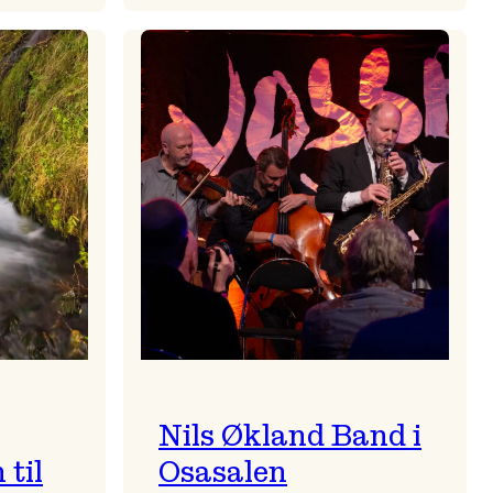
Mulelid’s
Agoja
Nils Økland Band i
til
Osasalen