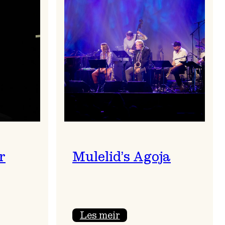
r
Mulelid’s Agoja
:
Les meir