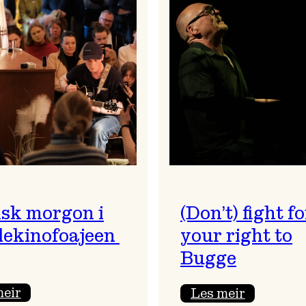
sk morgon i
(Don’t) fight fo
ekinofoajeen
your right to
Bugge
:
:
meir
Les meir