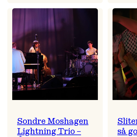
All
is
full
of
ULD
Sondre Moshagen
Slite
Lightning Trio –
så go