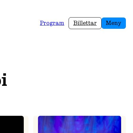
Program
Billettar
Meny
i