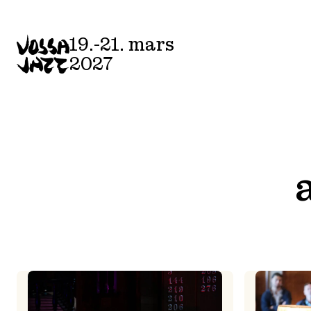
Skip
to
19.-21. mars
content
2027