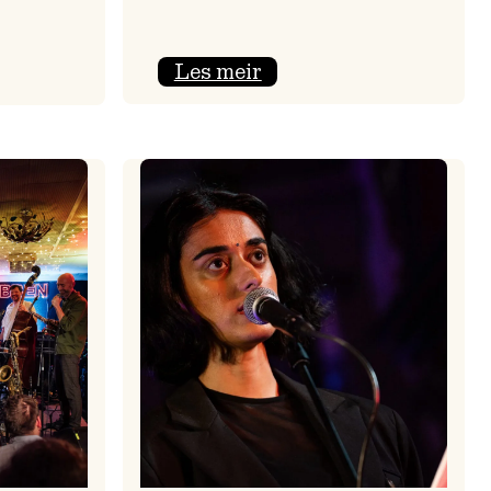
:
Les meir
Nils
Økland
Band
i
melen
Osasalen