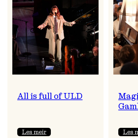
All is full of ULD
Magi
Gaml
:
Les meir
Les 