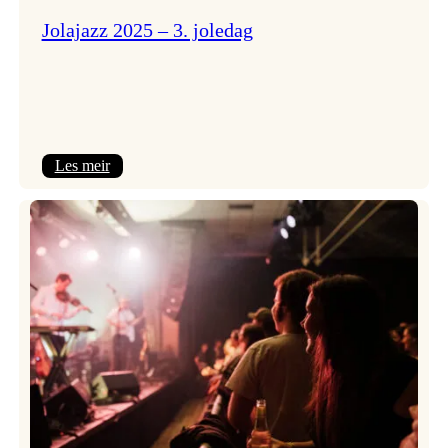
Jolajazz 2025 – 3. joledag
:
Les meir
Jolajazz
2025
–
3.
joledag