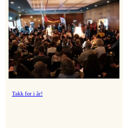
Vossa
Jazz
om
endringar
i
administrasjonen
Takk for i år!