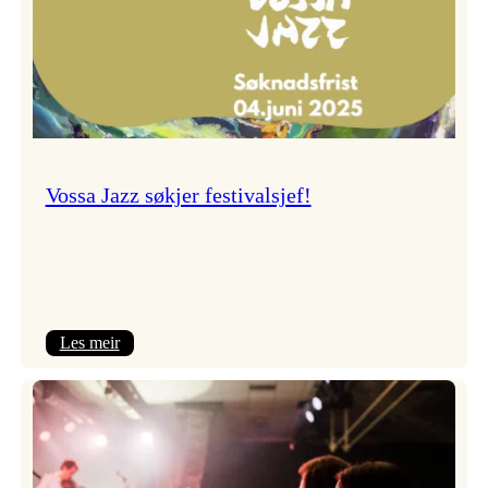
Vossa Jazz søkjer festivalsjef!
:
Les meir
Vossa
Jazz
søkjer
festivalsjef!