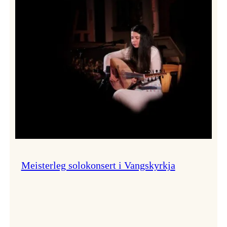
Thomas
Dybdahl
styrte
Vossa
Jazz
i
hamn
Meisterleg solokonsert i Vangskyrkja