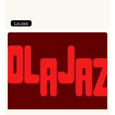
:
Les meir
Kulturkonferansen
2026