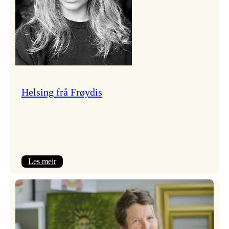
Helsing frå Frøydis
:
Les meir
Helsing
frå
Frøydis