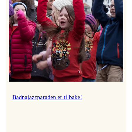
–
Ingunn van Etten
Badnajazzparaden er tilbake!