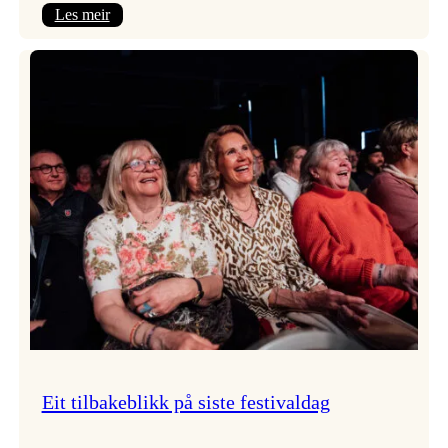
:
Les meir
Takk
for
i
år!
Eit tilbakeblikk på siste festivaldag