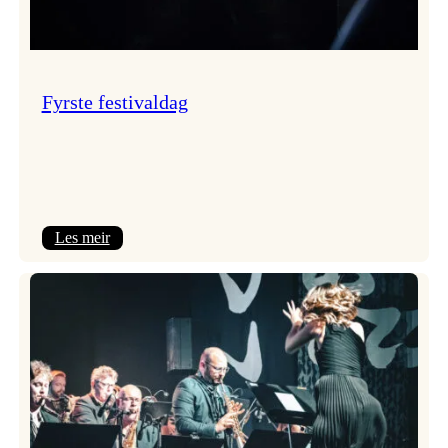
Fyrste festivaldag
:
Les meir
Fyrste
festivaldag