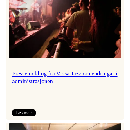
Pressemelding frå Vossa Jazz om endringar i
administrasjonen
:
Les meir
Pressemelding
frå