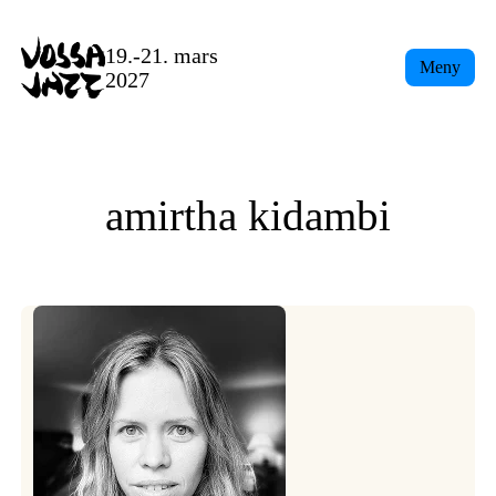
Skip
to
19.-21. mars
Meny
content
2027
amirtha kidambi