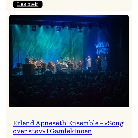
:
Les meir
Real
Ones
–
eit
lydrom
av
havet,
sommar
og
nostalgi
Erlend Apneseth Ensemble – «Song
over støv» i Gamlekinoen