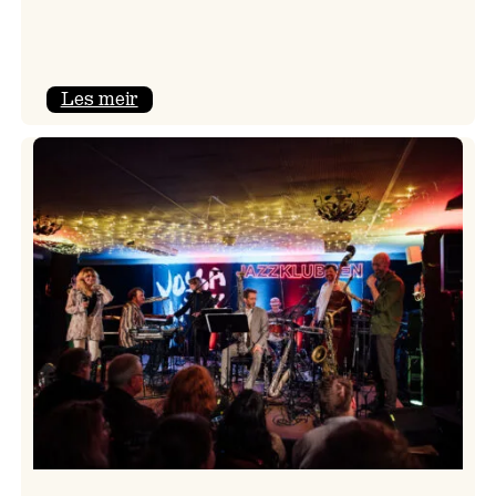
:
Les meir
Camila
Nebbia
&
Kit
Downes