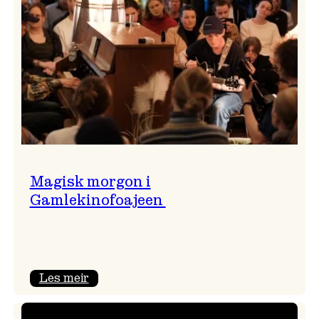
Magisk morgon i
Gamlekinofoajeen
:
Les meir
Magisk
morgon