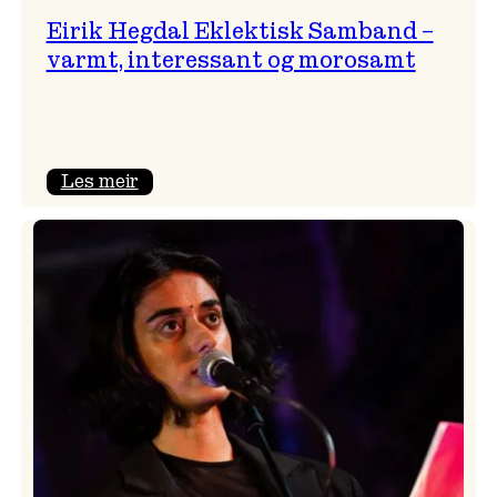
Eirik Hegdal Eklektisk Samband –
varmt, interessant og morosamt
:
Les meir
Eirik
Hegdal
Eklektisk
Samband
–
varmt,
interessant
og
morosamt