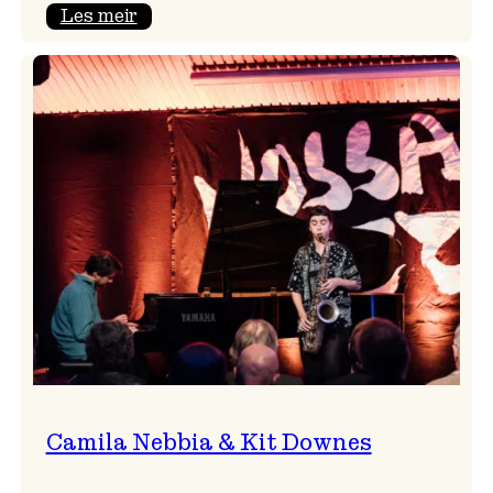
:
Les meir
Aldri
ein
Vossa
Jazz
utan
Badnajazz!
Camila Nebbia & Kit Downes