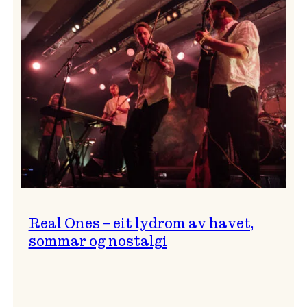
og
…?
Real Ones – eit lydrom av havet,
sommar og nostalgi