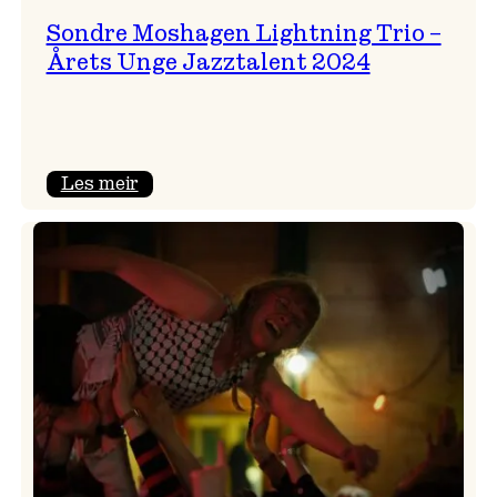
Sondre Moshagen Lightning Trio –
Årets Unge Jazztalent 2024
:
Les meir
Sondre
Moshagen
Lightning
Trio
–
Årets
Unge
Jazztalent
2024