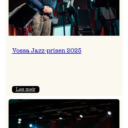
Vossa Jazz-prisen 2025
:
Les meir
Vossa
Jazz-
prisen
2025