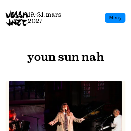
Skip
to
19.-21. mars
Meny
content
2027
youn sun nah