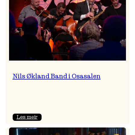
Vossa
Jazz
Nils Økland Band i Osasalen
:
Les meir
Nils
Økland