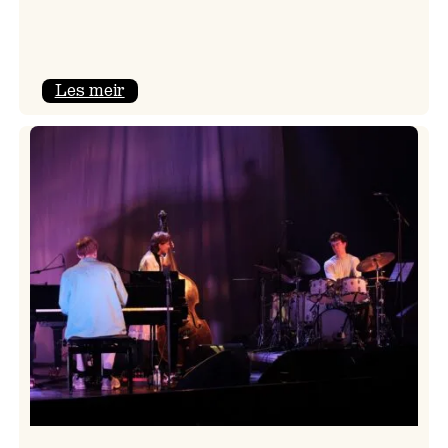
:
Les meir
Mulelid’s
Agoja