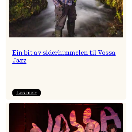
Ein bit av siderhimmelen til Vossa
Jazz
:
Les meir
Ein
bit
av
siderhimmelen
til