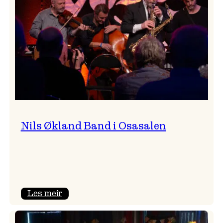
Vossa
Jazz
Nils Økland Band i Osasalen
:
Les meir
Nils
Økland