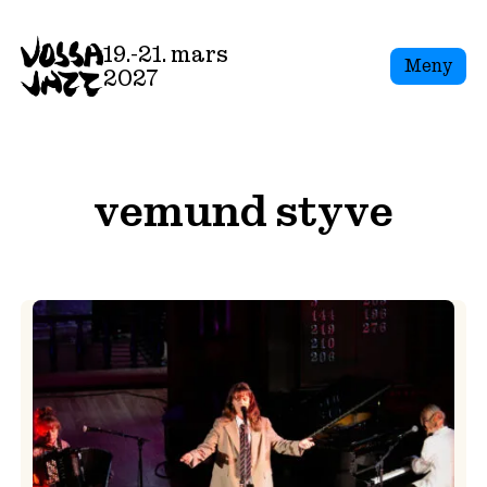
Skip
to
19.-21. mars
Meny
content
2027
vemund styve