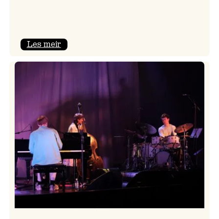
:
Les meir
Mulelid’s
Agoja