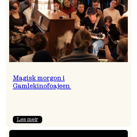
Magisk morgon i
Gamlekinofoajeen
:
Les meir
Magisk
morgon