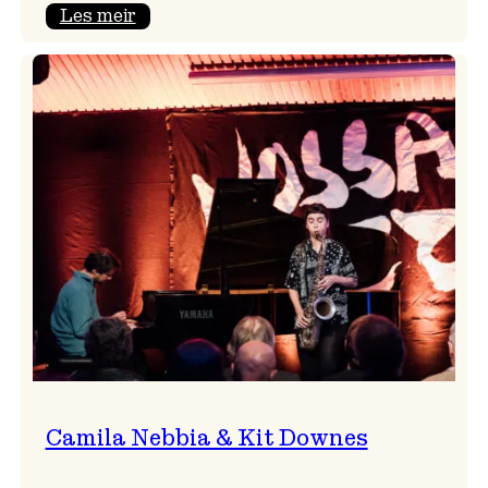
:
Les meir
Aldri
ein
Vossa
Jazz
utan
Badnajazz!
Camila Nebbia & Kit Downes