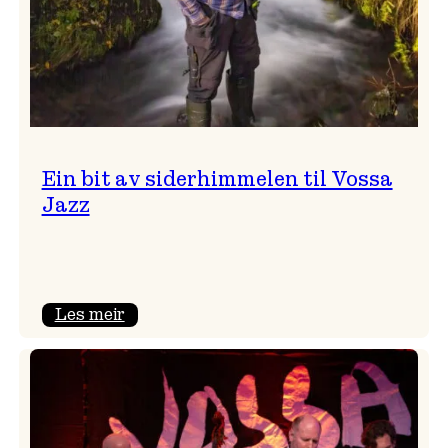
Ein bit av siderhimmelen til Vossa
Jazz
:
Les meir
Ein
bit
av
siderhimmelen
til