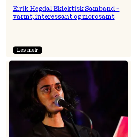
Eirik Hegdal Eklektisk Samband –
varmt, interessant og morosamt
:
Les meir
Eirik
Hegdal
Eklektisk
Samband
–
varmt,
interessant
og
morosamt