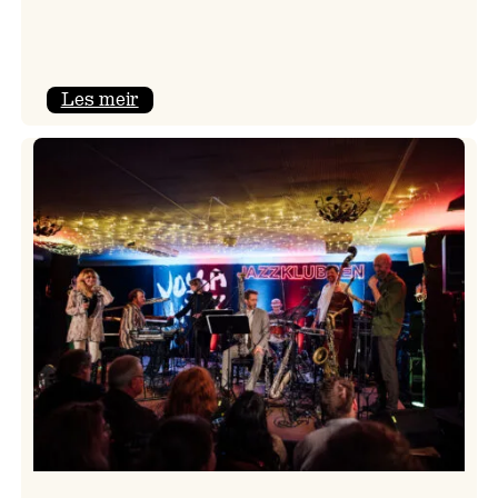
:
Les meir
Camila
Nebbia
&
Kit
Downes