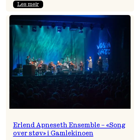
:
Les meir
Real
Ones
–
eit
lydrom
av
havet,
sommar
og
nostalgi
Erlend Apneseth Ensemble – «Song
over støv» i Gamlekinoen