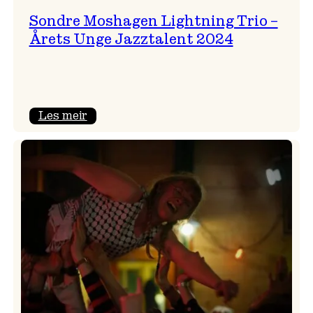
Sondre Moshagen Lightning Trio –
Årets Unge Jazztalent 2024
:
Les meir
Sondre
Moshagen
Lightning
Trio
–
Årets
Unge
Jazztalent
2024