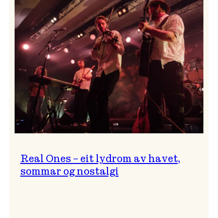
og
…?
Real Ones – eit lydrom av havet,
sommar og nostalgi