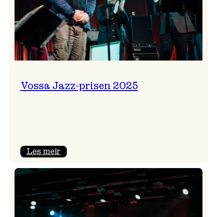
Vossa Jazz-prisen 2025
:
Les meir
Vossa
Jazz-
prisen
2025