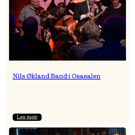
Vossa
Jazz
Nils Økland Band i Osasalen
:
Les meir
Nils
Økland