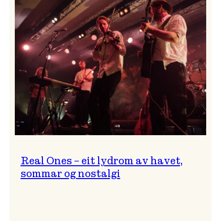
og
…?
Real Ones – eit lydrom av havet,
sommar og nostalgi