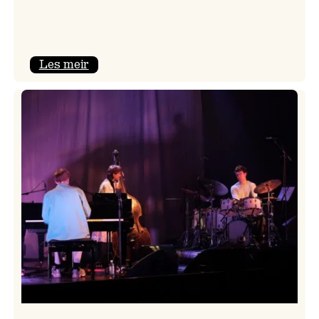
:
Les meir
Mulelid’s
Agoja