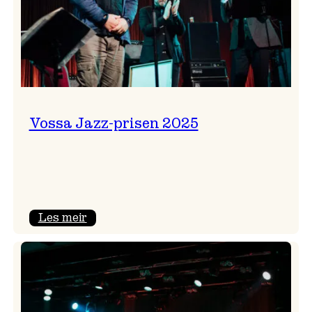
Vossa Jazz-prisen 2025
:
Les meir
Vossa
Jazz-
prisen
2025