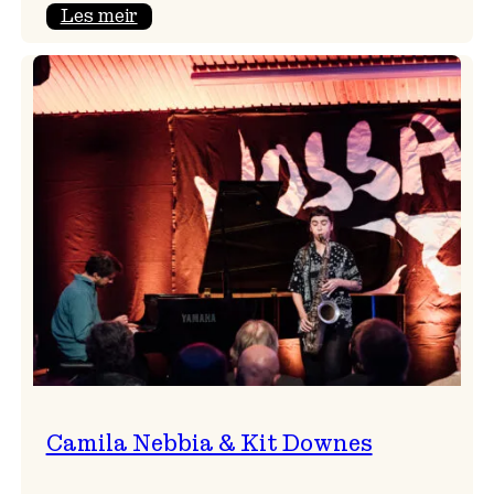
:
Les meir
Aldri
ein
Vossa
Jazz
utan
Badnajazz!
Camila Nebbia & Kit Downes