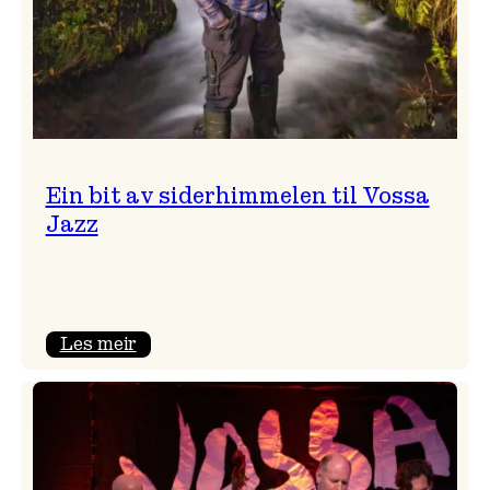
Ein bit av siderhimmelen til Vossa
Jazz
:
Les meir
Ein
bit
av
siderhimmelen
til