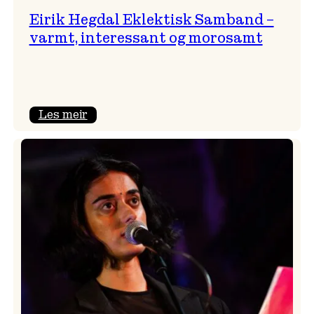
Eirik Hegdal Eklektisk Samband –
varmt, interessant og morosamt
:
Les meir
Eirik
Hegdal
Eklektisk
Samband
–
varmt,
interessant
og
morosamt