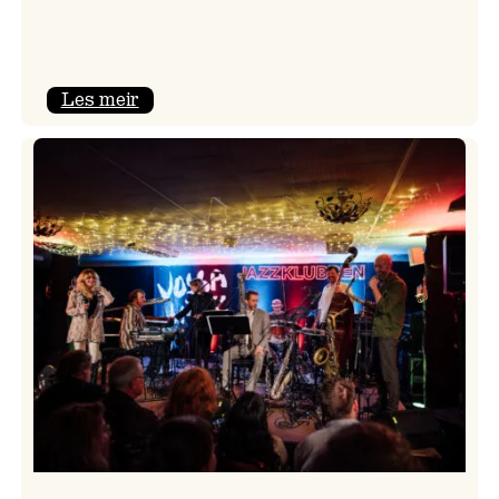
:
Les meir
Camila
Nebbia
&
Kit
Downes