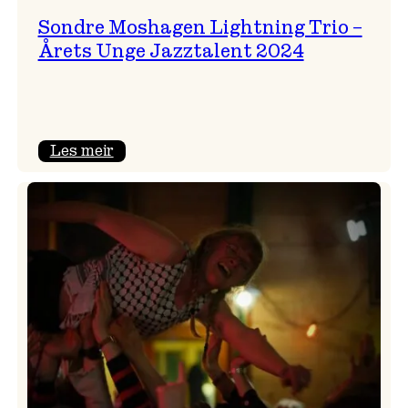
Sondre Moshagen Lightning Trio –
Årets Unge Jazztalent 2024
:
Les meir
Sondre
Moshagen
Lightning
Trio
–
Årets
Unge
Jazztalent
2024