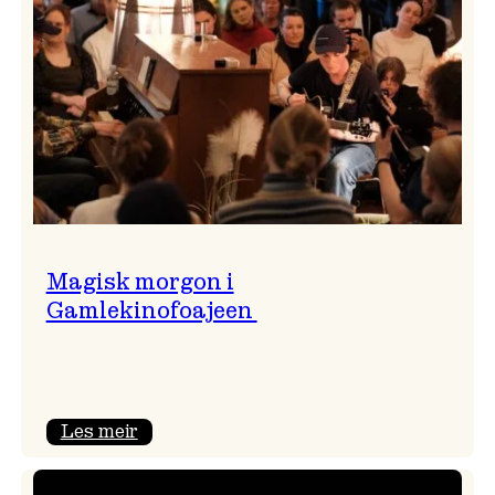
Magisk morgon i
Gamlekinofoajeen
:
Les meir
Magisk
morgon