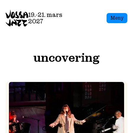
Skip
to
19.-21. mars
Meny
content
2027
uncovering