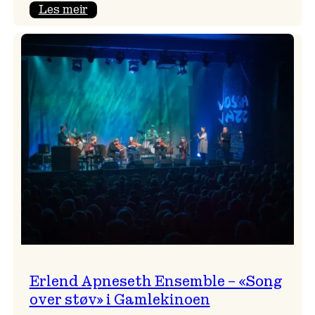
:
Les meir
Real
Ones
–
eit
lydrom
av
havet,
sommar
og
nostalgi
Erlend Apneseth Ensemble – «Song
over støv» i Gamlekinoen