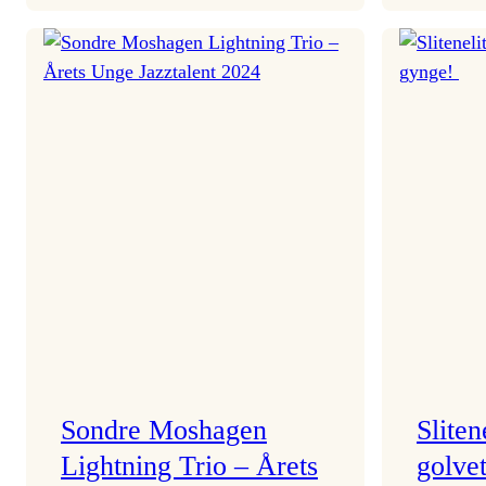
All
is
full
of
ULD
Sondre Moshagen
Sliten
Lightning Trio – Årets
golve