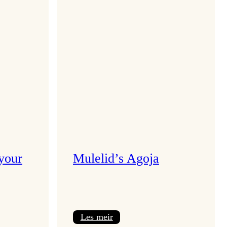
 your
Mulelid’s Agoja
:
Les meir