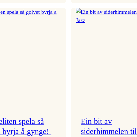
Magisk
(Don’t)
morgon
fight
i
for
Gamlekinofoajeen
your
right
to
Bugge
eliten spela så
Ein bit av
t byrja å gynge!
siderhimmelen til