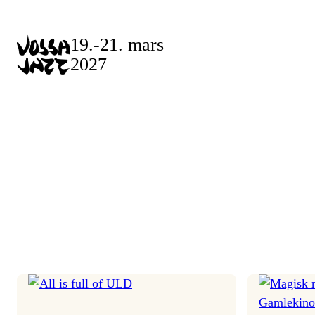
Skip
to
19.-21. mars
content
2027