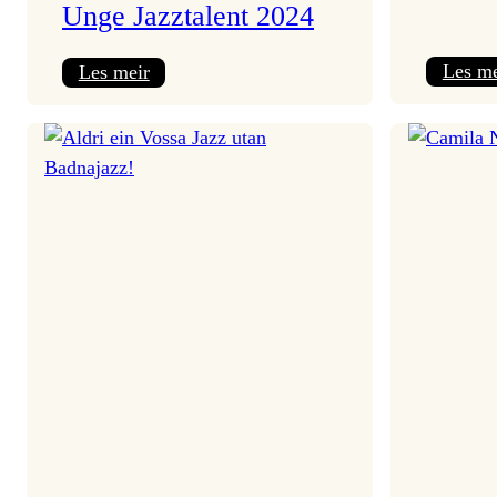
Unge Jazztalent 2024
:
Les me
Les meir
Sondre
Moshagen
Lightning
Trio
–
Årets
Unge
Jazztalent
2024