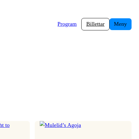
Program
Billettar
Meny