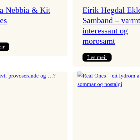
a Nebbia & Kit
Eirik Hegdal Ekl
es
Samband – varmt
interessant og
morosamt
:
ir
Camila
:
Les meir
Nebbia
Eirik
&
Hegdal
Kit
Eklektisk
Downes
Samband
–
varmt,
interessant
og
morosamt