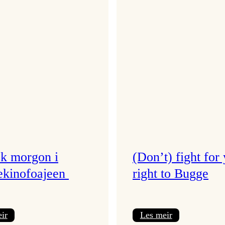
k morgon i
(Don’t) fight for
kinofoajeen
right to Bugge
:
:
ir
Les meir