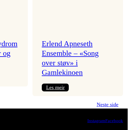
lydrom
Erlend Apneseth
r og
Ensemble – «Song
over støv» i
Gamlekinoen
:
Les meir
Erlend
Apneseth
Neste side
Ensemble
–
Instagram
Facebook
«Song