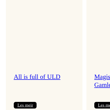
All is full of ULD
Magis
Gamle
:
Les meir
Les me