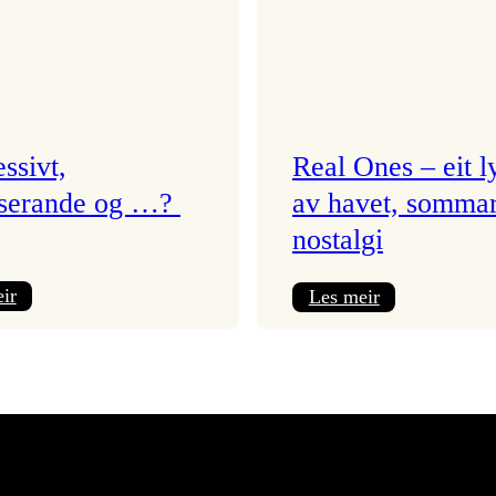
ssivt,
Real Ones – eit 
serande og …?
av havet, somma
nostalgi
:
:
ir
Les meir
Progressivt,
Real
provoserande
Ones
og
–
…?
eit
lydrom
av