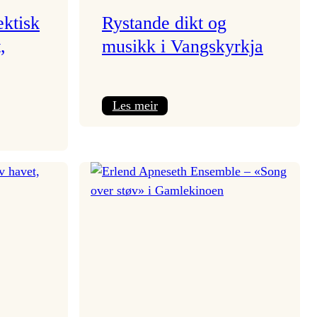
ektisk
Rystande dikt og
,
musikk i Vangskyrkja
:
Les meir
Rystande
dikt
og
musikk
i
Vangskyrkja