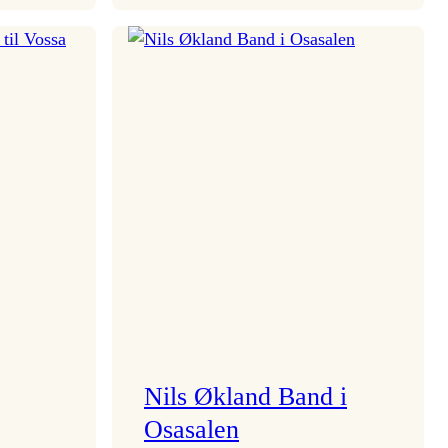
Mulelid’s
Agoja
Nils Økland Band i
Osasalen