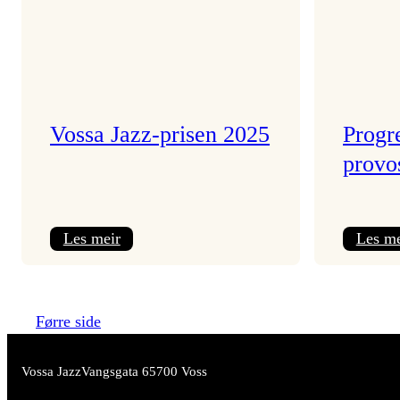
Vossa Jazz-prisen 2025
Progre
provo
:
Les meir
Les me
Vossa
Jazz-
prisen
Førre side
2025
Vossa Jazz
Vangsgata 6
5700 Voss