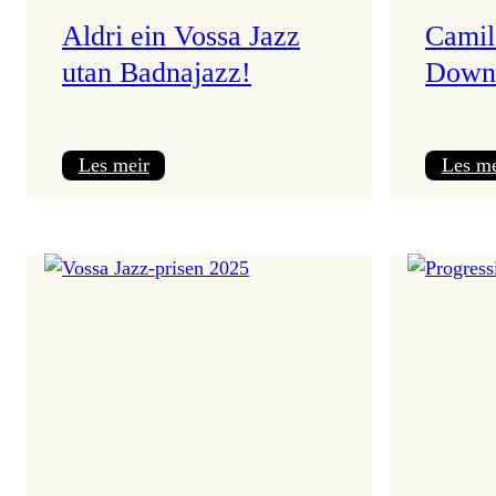
Aldri ein Vossa Jazz
Camil
utan Badnajazz!
Down
:
Les meir
Les me
Aldri
ein
Vossa
Jazz
utan
Badnajazz!