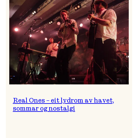
og
…?
Real Ones – eit lydrom av havet,
sommar og nostalgi