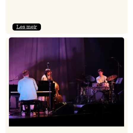
:
Les meir
Mulelid’s
Agoja