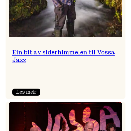
Ein bit av siderhimmelen til Vossa
Jazz
:
Les meir
Ein
bit
av
siderhimmelen
til