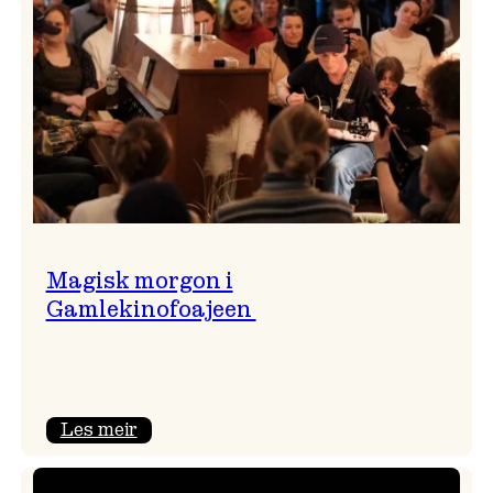
Magisk morgon i
Gamlekinofoajeen
:
Les meir
Magisk
morgon