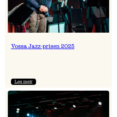
Vossa Jazz-prisen 2025
:
Les meir
Vossa
Jazz-
prisen
2025