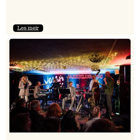
:
Les meir
Camila
Nebbia
&
Kit
Downes