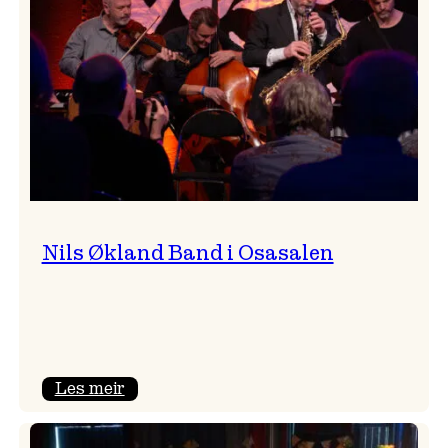
Vossa
Jazz
Nils Økland Band i Osasalen
:
Les meir
Nils
Økland