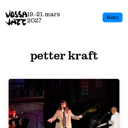
Skip
to
19.-21. mars
Meny
content
2027
petter kraft