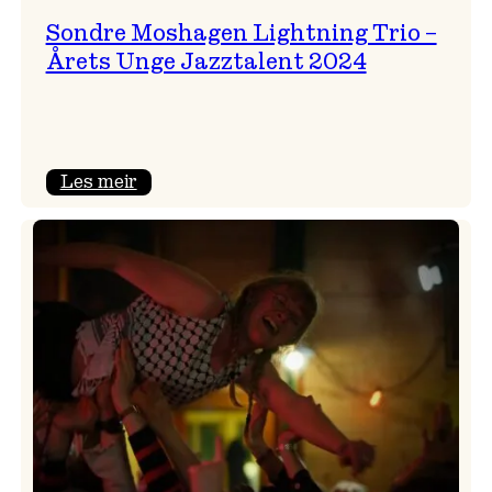
Sondre Moshagen Lightning Trio –
Årets Unge Jazztalent 2024
:
Les meir
Sondre
Moshagen
Lightning
Trio
–
Årets
Unge
Jazztalent
2024