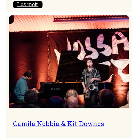
:
Les meir
Aldri
ein
Vossa
Jazz
utan
Badnajazz!
Camila Nebbia & Kit Downes