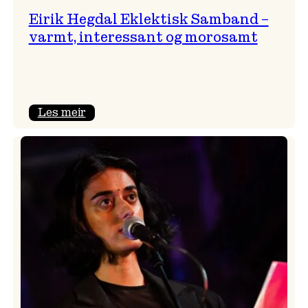
Eirik Hegdal Eklektisk Samband –
varmt, interessant og morosamt
:
Les meir
Eirik
Hegdal
Eklektisk
Samband
–
varmt,
interessant
og
morosamt