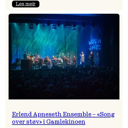
:
Les meir
Real
Ones
–
eit
lydrom
av
havet,
sommar
og
nostalgi
Erlend Apneseth Ensemble – «Song
over støv» i Gamlekinoen