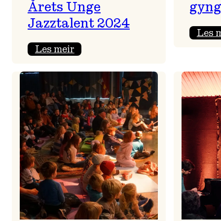
Årets Unge
gyng
Jazztalent 2024
Les 
:
Les meir
Sondre
Moshagen
Lightning
Trio
–
Årets
Unge
Jazztalent
2024