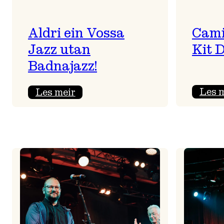
Aldri ein Vossa
Cami
Jazz utan
Kit 
Badnajazz!
:
Les 
Les meir
Aldri
ein
Vossa
Jazz
utan
Badnajazz!