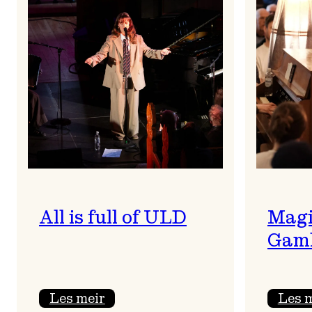
All is full of ULD
Magi
Gaml
:
Les meir
Les 