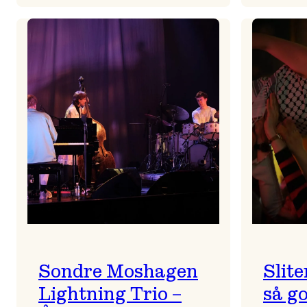
All
is
full
of
ULD
Sondre Moshagen
Slite
Lightning Trio –
så go