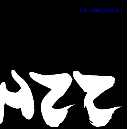
–
Instagram
Facebook
«Song
over
støv»
i
Gamlekinoen