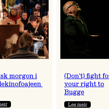
sk morgon i
(Don’t) fight fo
ekinofoajeen
your right to
Bugge
:
:
meir
Les meir