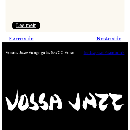
:
Les meir
Erlend
Førre side
Neste side
Apneseth
Ensemble
Vossa Jazz
Vangsgata 6
5700 Voss
Instagram
Facebook
–
«Song
over
støv»
i
Gamlekinoen