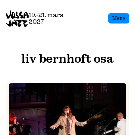
Skip
to
19.-21. mars
Meny
content
2027
liv bernhoft osa