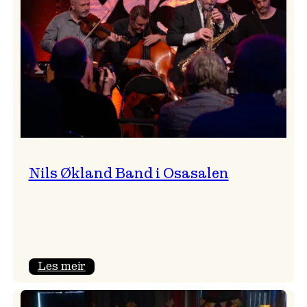
Vossa
Jazz
Nils Økland Band i Osasalen
:
Les meir
Nils
Økland