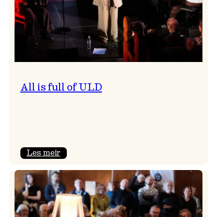
All is full of ULD
:
Les meir
All
is
full
of
ULD