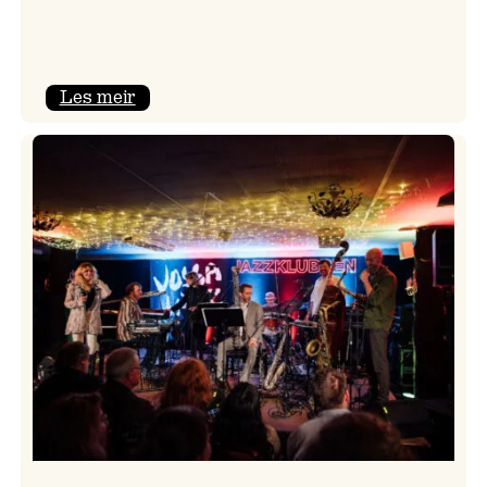
:
Les meir
Camila
Nebbia
&
Kit
Downes