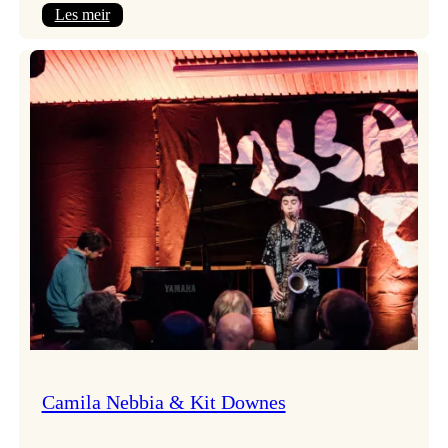
:
Les meir
Aldri
ein
Vossa
Jazz
utan
Badnajazz!
Camila Nebbia & Kit Downes