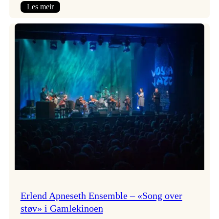
:
Les meir
Real
Ones
–
eit
lydrom
av
havet,
sommar
og
nostalgi
Erlend Apneseth Ensemble – «Song over
støv» i Gamlekinoen