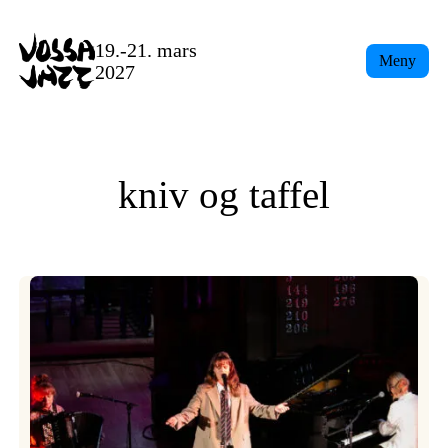
Skip
to
19.-21. mars
Meny
content
2027
kniv og taffel