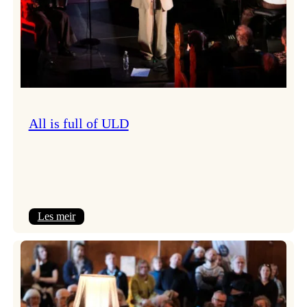
All is full of ULD
:
Les meir
All
is
full
of
ULD