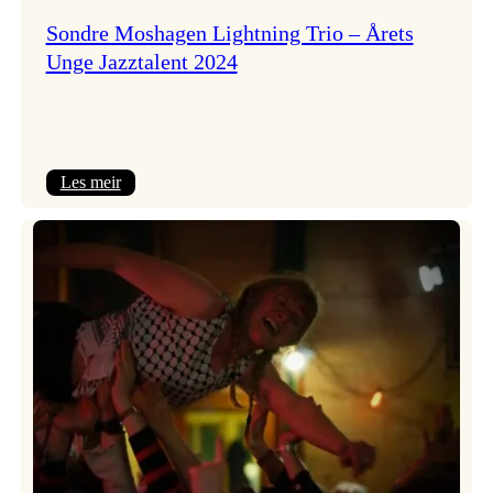
Sondre Moshagen Lightning Trio – Årets
Unge Jazztalent 2024
:
Les meir
Sondre
Moshagen
Lightning
Trio
–
Årets
Unge
Jazztalent
2024