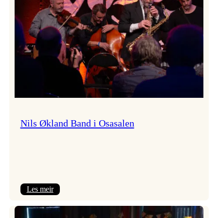
Vossa
Jazz
Nils Økland Band i Osasalen
:
Les meir
Nils
Økland