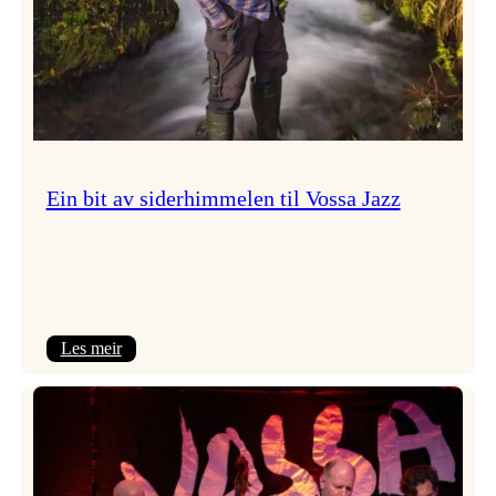
Ein bit av siderhimmelen til Vossa Jazz
:
Les meir
Ein
bit
av
siderhimmelen
til