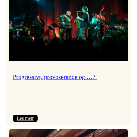
Progressivt, provoserande og …?
:
Les meir
Progressivt,
provoserande