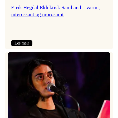
Eirik Hegdal Eklektisk Samband – varmt,
interessant og morosamt
:
Les meir
Eirik
Hegdal
Eklektisk
Samband
–
varmt,
interessant
og
morosamt