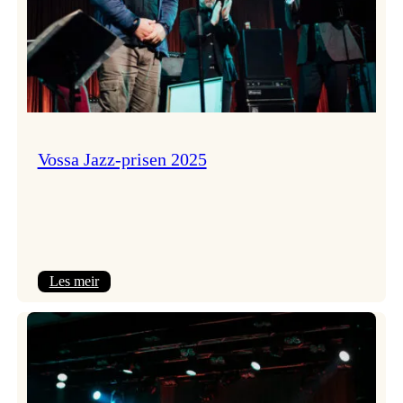
Vossa Jazz-prisen 2025
:
Les meir
Vossa
Jazz-
prisen
2025