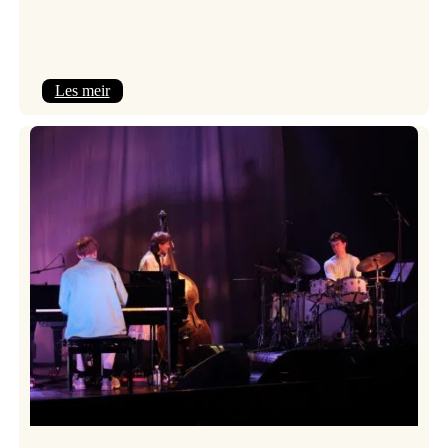
:
Les meir
Mulelid’s
Agoja