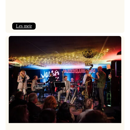
:
Les meir
Camila
Nebbia
&
Kit
Downes