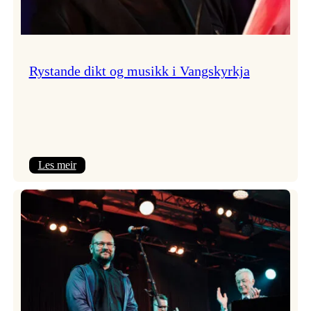
Rystande dikt og musikk i Vangskyrkja
:
Les meir
Rystande
dikt
og
musikk
i
Vangskyrkja