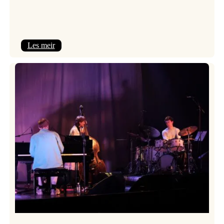
:
Les meir
Mulelid’s
Agoja