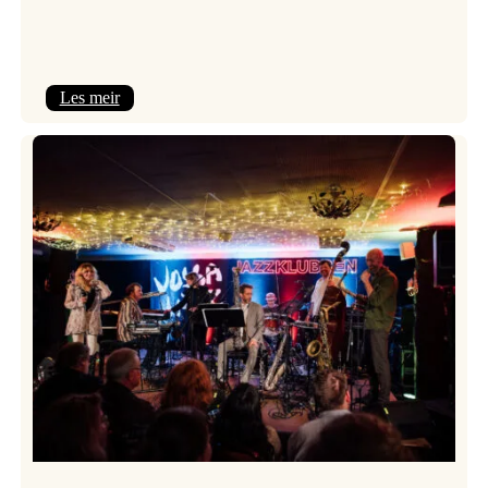
:
Les meir
Camila
Nebbia
&
Kit
Downes