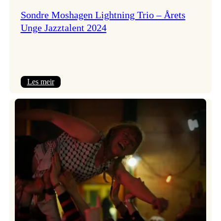
Sondre Moshagen Lightning Trio – Årets
Unge Jazztalent 2024
:
Les meir
Sondre
Moshagen
Lightning
Trio
–
Årets
Unge
Jazztalent
2024