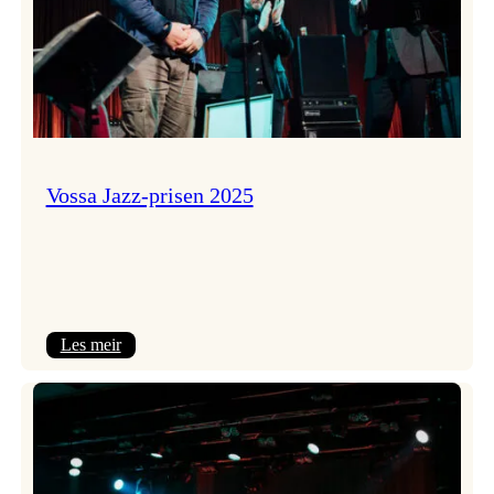
Vossa Jazz-prisen 2025
:
Les meir
Vossa
Jazz-
prisen
2025