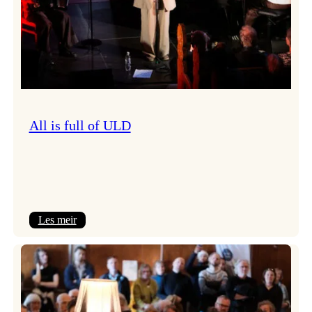
All is full of ULD
:
Les meir
All
is
full
of
ULD