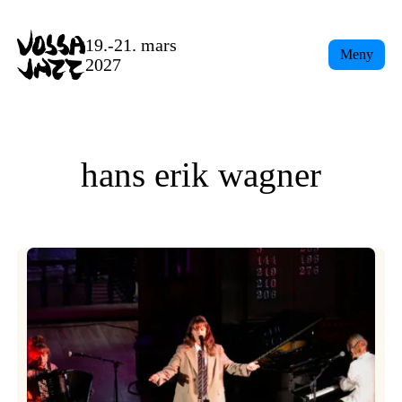
Skip
to
19.-21. mars
Meny
content
2027
hans erik wagner