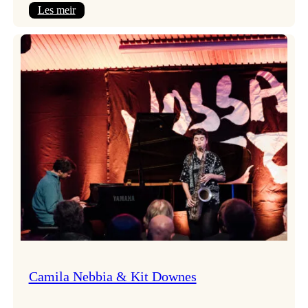
:
Les meir
Aldri
ein
Vossa
Jazz
utan
Badnajazz!
Camila Nebbia & Kit Downes