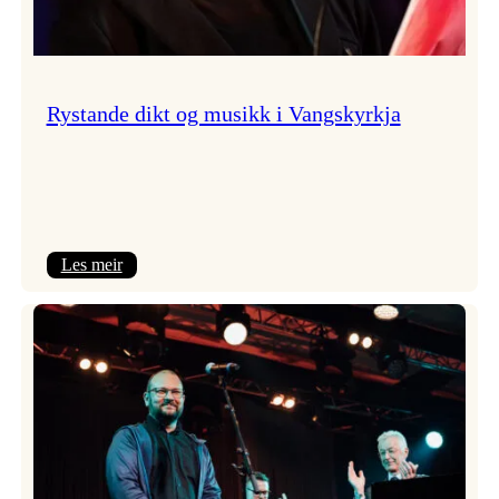
Rystande dikt og musikk i Vangskyrkja
:
Les meir
Rystande
dikt
og
musikk
i
Vangskyrkja