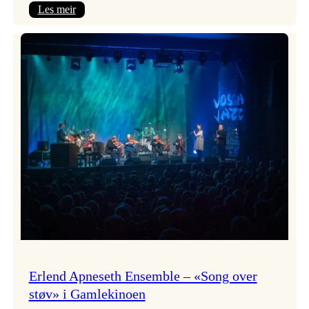
:
Les meir
Real
Ones
–
eit
lydrom
av
havet,
sommar
og
nostalgi
Erlend Apneseth Ensemble – «Song over
støv» i Gamlekinoen