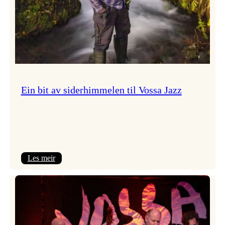
Ein bit av siderhimmelen til Vossa Jazz
:
Les meir
Ein
bit
av
siderhimmelen
til