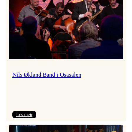
Vossa
Jazz
Nils Økland Band i Osasalen
:
Les meir
Nils
Økland