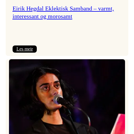
Eirik Hegdal Eklektisk Samband – varmt,
interessant og morosamt
:
Les meir
Eirik
Hegdal
Eklektisk
Samband
–
varmt,
interessant
og
morosamt