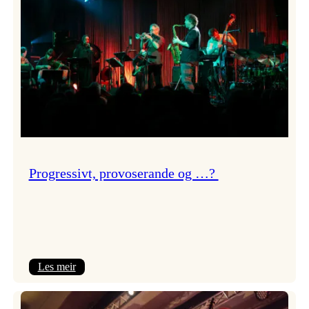
Progressivt, provoserande og …?
:
Les meir
Progressivt,
provoserande