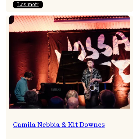
:
Les meir
Aldri
ein
Vossa
Jazz
utan
Badnajazz!
Camila Nebbia & Kit Downes