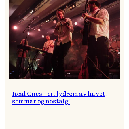
og
…?
Real Ones – eit lydrom av havet,
sommar og nostalgi