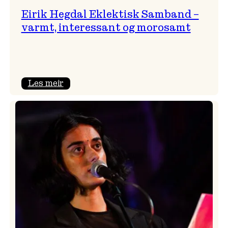
Eirik Hegdal Eklektisk Samband –
varmt, interessant og morosamt
:
Les meir
Eirik
Hegdal
Eklektisk
Samband
–
varmt,
interessant
og
morosamt