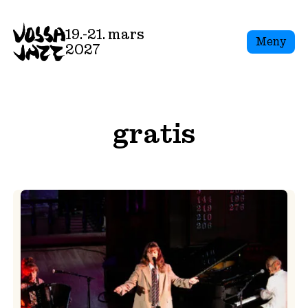
Skip
to
19.-21. mars
Meny
content
2027
gratis