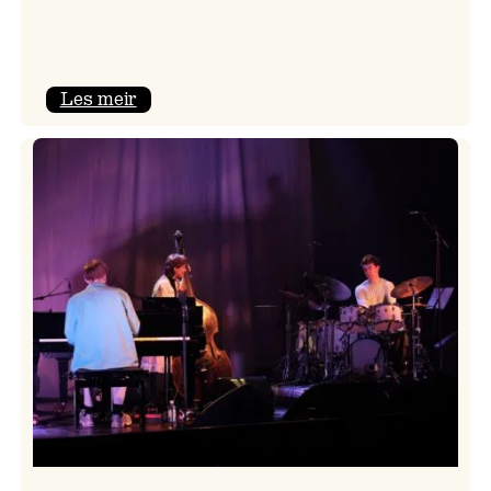
:
Les meir
Mulelid’s
Agoja