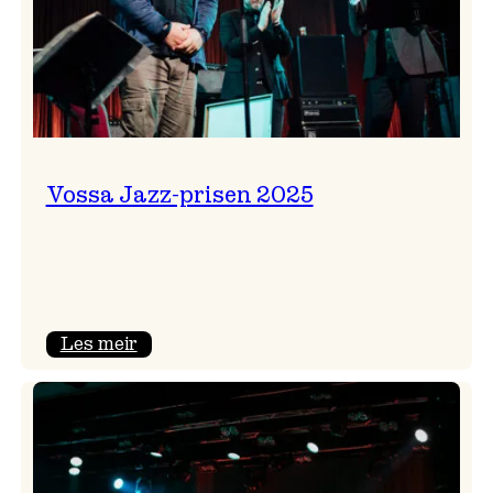
Vossa Jazz-prisen 2025
:
Les meir
Vossa
Jazz-
prisen
2025