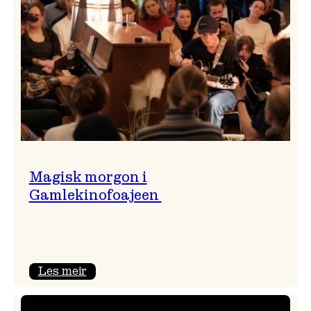
Magisk morgon i
Gamlekinofoajeen
:
Les meir
Magisk
morgon