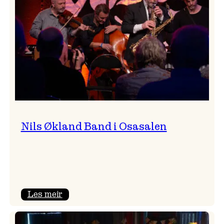
Vossa
Jazz
Nils Økland Band i Osasalen
:
Les meir
Nils
Økland