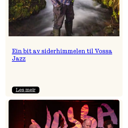
Ein bit av siderhimmelen til Vossa
Jazz
:
Les meir
Ein
bit
av
siderhimmelen
til