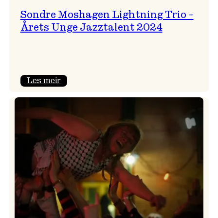
Sondre Moshagen Lightning Trio –
Årets Unge Jazztalent 2024
:
Les meir
Sondre
Moshagen
Lightning
Trio
–
Årets
Unge
Jazztalent
2024