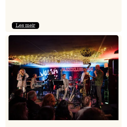
:
Les meir
Camila
Nebbia
&
Kit
Downes