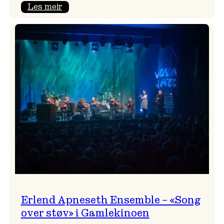
:
Les meir
Real
Ones
–
eit
lydrom
av
havet,
sommar
og
nostalgi
Erlend Apneseth Ensemble – «Song
over støv» i Gamlekinoen