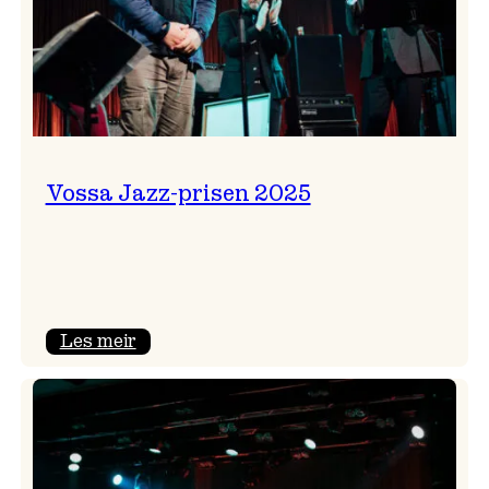
Vossa Jazz-prisen 2025
:
Les meir
Vossa
Jazz-
prisen
2025