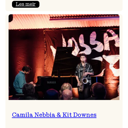
:
Les meir
Aldri
ein
Vossa
Jazz
utan
Badnajazz!
Camila Nebbia & Kit Downes