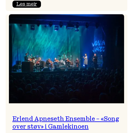
:
Les meir
Real
Ones
–
eit
lydrom
av
havet,
sommar
og
nostalgi
Erlend Apneseth Ensemble – «Song
over støv» i Gamlekinoen