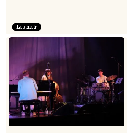
:
Les meir
Mulelid’s
Agoja