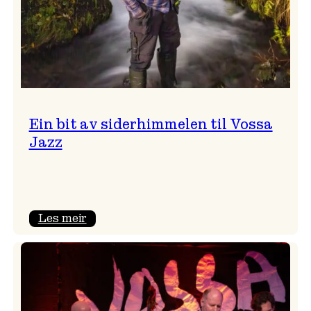
Ein bit av siderhimmelen til Vossa
Jazz
:
Les meir
Ein
bit
av
siderhimmelen
til