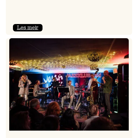
:
Les meir
Camila
Nebbia
&
Kit
Downes