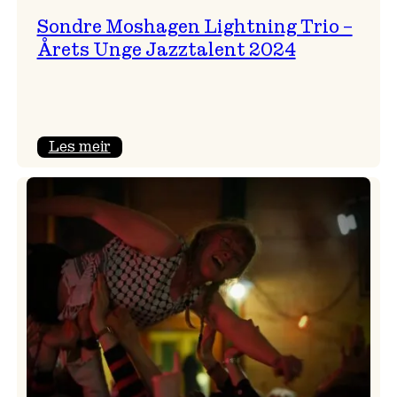
Sondre Moshagen Lightning Trio –
Årets Unge Jazztalent 2024
:
Les meir
Sondre
Moshagen
Lightning
Trio
–
Årets
Unge
Jazztalent
2024