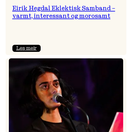
Eirik Hegdal Eklektisk Samband –
varmt, interessant og morosamt
:
Les meir
Eirik
Hegdal
Eklektisk
Samband
–
varmt,
interessant
og
morosamt