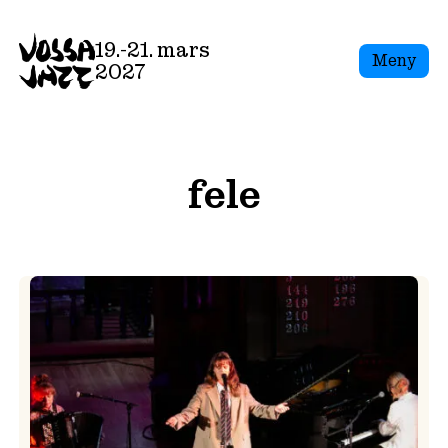
Skip
to
19.-21. mars
Meny
content
2027
fele