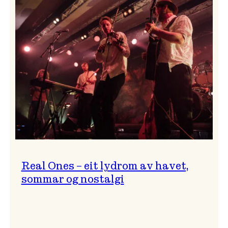
og
…?
Real Ones – eit lydrom av havet,
sommar og nostalgi