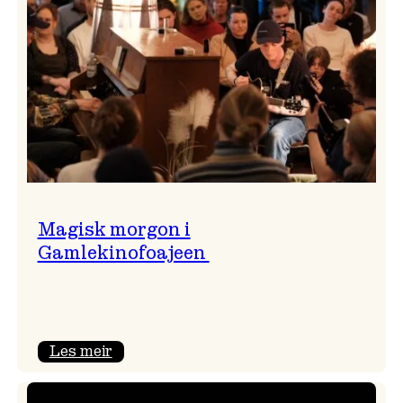
Magisk morgon i
Gamlekinofoajeen
:
Les meir
Magisk
morgon