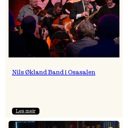
Vossa
Jazz
Nils Økland Band i Osasalen
:
Les meir
Nils
Økland