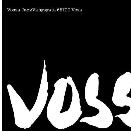
Vossa Jazz
Vangsgata 6
5700 Voss