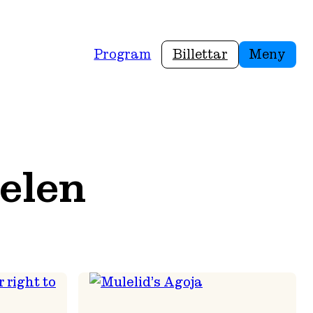
Program
Billettar
Meny
elen