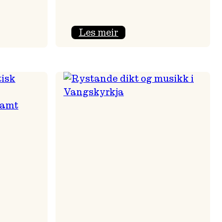
:
Les meir
Nils
Økland
Band
i
melen
Osasalen