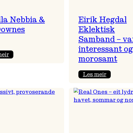
la Nebbia &
Eirik Hegdal
Downes
Eklektisk
Samband – va
interessant og
:
meir
morosamt
Camila
Nebbia
:
Les meir
&
Eirik
Kit
Hegdal
Downes
Eklektisk
Samband
–
varmt,
interessa