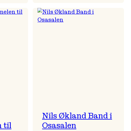
Mulelid’s
Agoja
Nils Økland Band i
til
Osasalen