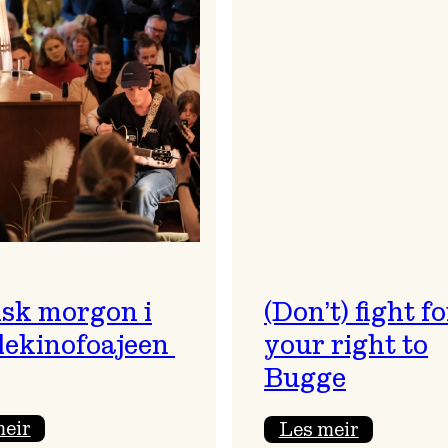
sk morgon i
(Don’t) fight fo
ekinofoajeen
your right to
Bugge
:
:
meir
Les meir