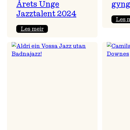
Årets Unge
gyng
Jazztalent 2024
Les 
:
Les meir
Sondre
Moshagen
Lightning
Trio
–
Årets
Unge
Jazztalent
2024