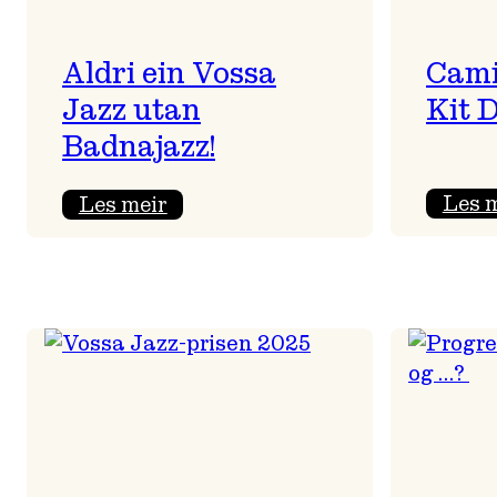
Aldri ein Vossa
Cami
Jazz utan
Kit 
Badnajazz!
:
Les 
Les meir
Aldri
ein
Vossa
Jazz
utan
Badnajazz!