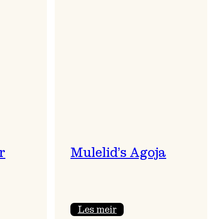
r
Mulelid’s Agoja
:
Les meir