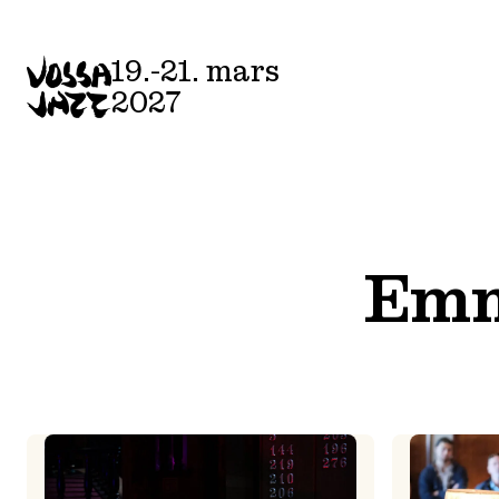
Skip
to
19.-21. mars
content
2027
Emm