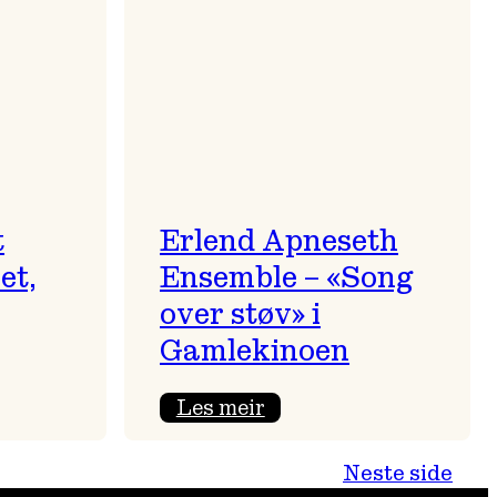
t
t
Erlend Apneseth
et,
Ensemble – «Song
over støv» i
Gamlekinoen
:
Les meir
Erlend
Apneseth
Neste side
Ensemble