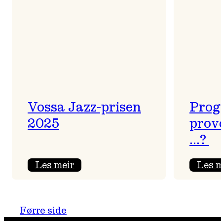
Vossa Jazz-prisen
Prog
2025
prov
…?
:
Les meir
Les 
Vossa
Jazz-
prisen
Førre side
2025