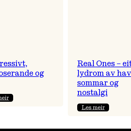
og
morosam
ressivt,
Real Ones – ei
oserande og
lydrom av hav
sommar og
nostalgi
:
meir
Progressivt,
:
Les meir
provoserande
Real
og
Ones
…?
–