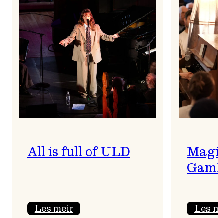
All is full of ULD
Magi
Gaml
:
Les meir
Les 