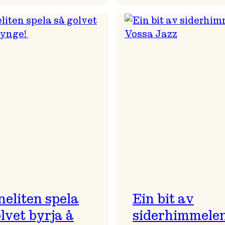
Magisk
(Don’t)
morgon
fight
i
for
Gamlekinofoajeen
your
right
to
Bugge
neliten spela
Ein bit av
lvet byrja å
siderhimmelen 