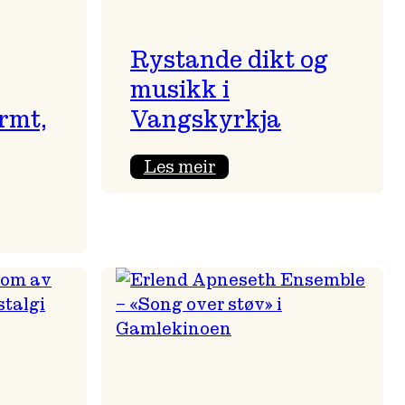
Rystande dikt og
musikk i
rmt,
Vangskyrkja
:
Les meir
Rystande
dikt
og
musikk
i
Vangskyrkja
nt