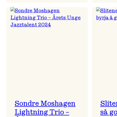
All
is
full
of
ULD
Sondre Moshagen
Slite
Lightning Trio –
så go