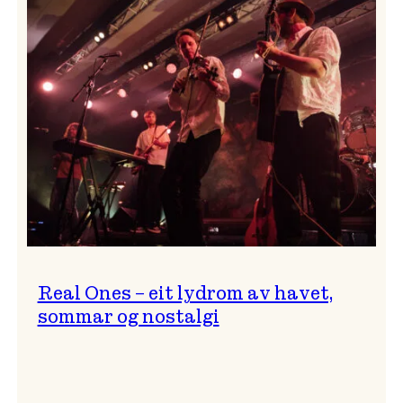
og
…?
Real Ones – eit lydrom av havet,
sommar og nostalgi