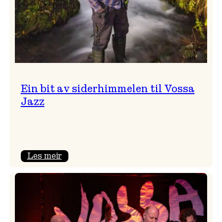
Ein bit av siderhimmelen til Vossa
Jazz
:
Les meir
Ein
bit
av
siderhimmelen
til