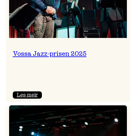
Vossa Jazz-prisen 2025
:
Les meir
Vossa
Jazz-
prisen
2025