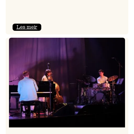
:
Les meir
Mulelid’s
Agoja