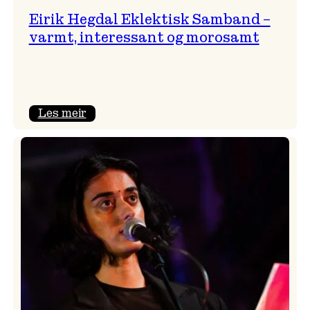
Eirik Hegdal Eklektisk Samband –
varmt, interessant og morosamt
:
Les meir
Eirik
Hegdal
Eklektisk
Samband
–
varmt,
interessant
og
morosamt