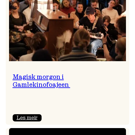
Magisk morgon i
Gamlekinofoajeen
:
Les meir
Magisk
morgon