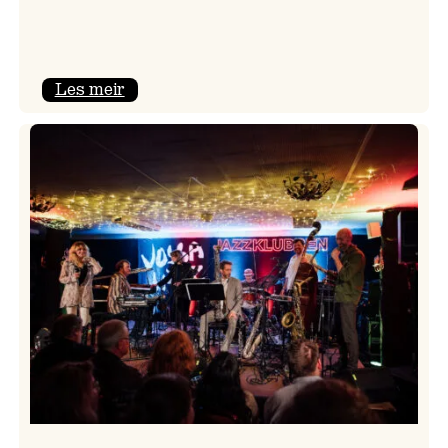
:
Les meir
Camila
Nebbia
&
Kit
Downes