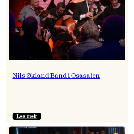
Vossa
Jazz
Nils Økland Band i Osasalen
:
Les meir
Nils
Økland