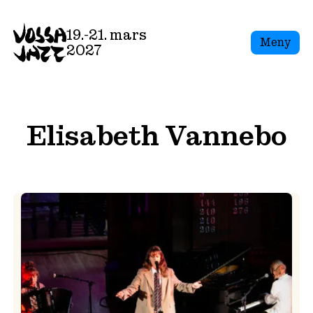
Skip
to
19.-21. mars
Meny
content
2027
Elisabeth Vannebo