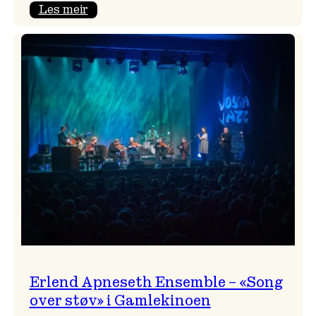
:
Les meir
Real
Ones
–
eit
lydrom
av
havet,
sommar
og
nostalgi
Erlend Apneseth Ensemble – «Song
over støv» i Gamlekinoen