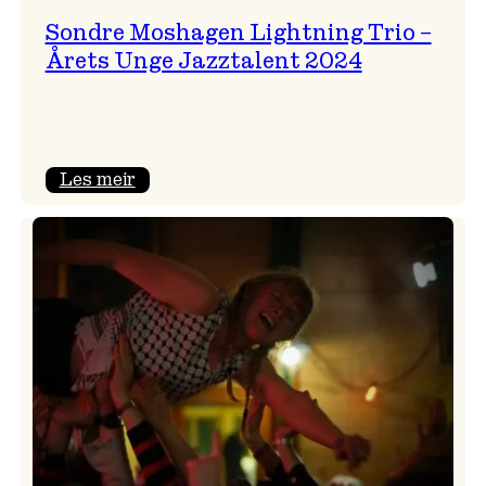
Sondre Moshagen Lightning Trio –
Årets Unge Jazztalent 2024
:
Les meir
Sondre
Moshagen
Lightning
Trio
–
Årets
Unge
Jazztalent
2024