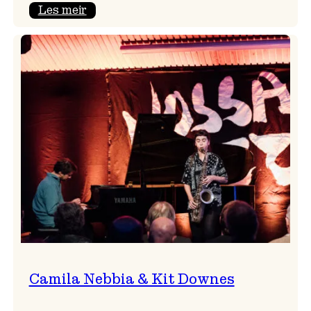
:
Les meir
Aldri
ein
Vossa
Jazz
utan
Badnajazz!
Camila Nebbia & Kit Downes