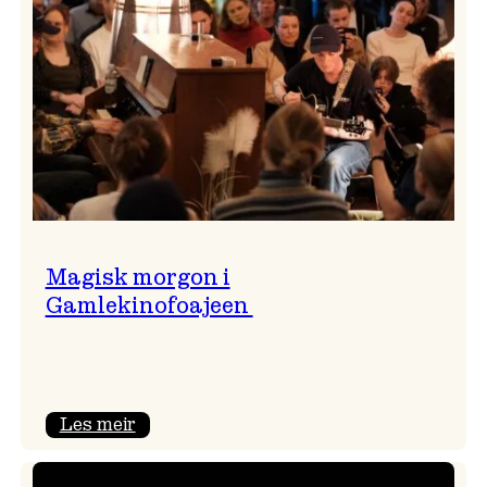
Magisk morgon i
Gamlekinofoajeen
:
Les meir
Magisk
morgon