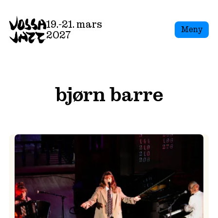
Skip
to
19.-21. mars
Meny
content
2027
bjørn barre