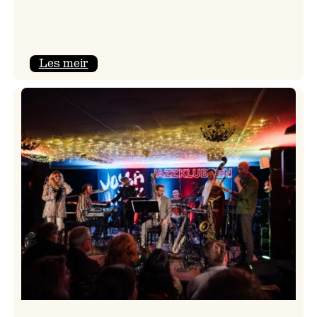
:
Les meir
Camila
Nebbia
&
Kit
Downes