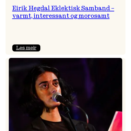
Eirik Hegdal Eklektisk Samband –
varmt, interessant og morosamt
:
Les meir
Eirik
Hegdal
Eklektisk
Samband
–
varmt,
interessant
og
morosamt