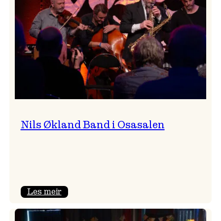
Vossa
Jazz
Nils Økland Band i Osasalen
:
Les meir
Nils
Økland