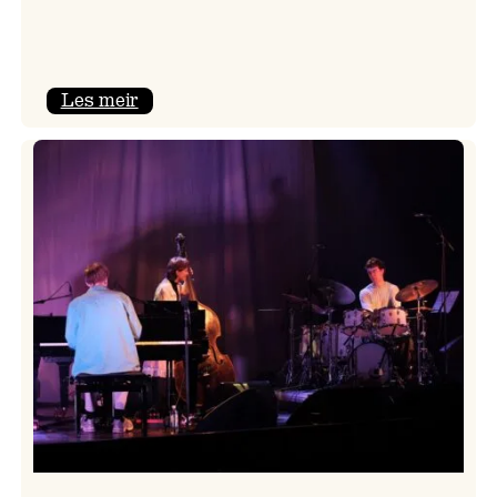
:
Les meir
Mulelid’s
Agoja