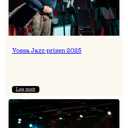
Vossa Jazz-prisen 2025
:
Les meir
Vossa
Jazz-
prisen
2025