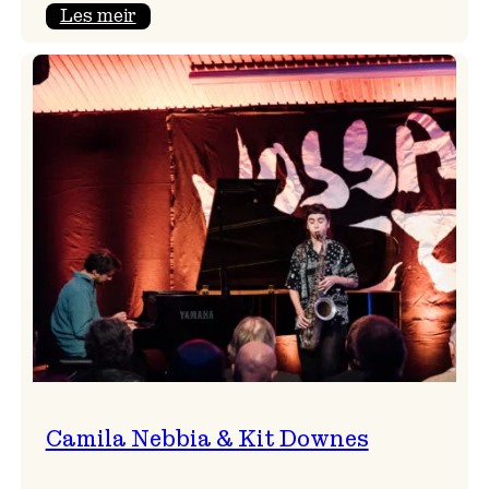
:
Les meir
Aldri
ein
Vossa
Jazz
utan
Badnajazz!
Camila Nebbia & Kit Downes