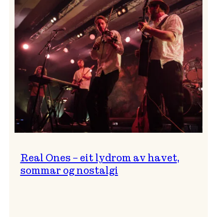
og
…?
Real Ones – eit lydrom av havet,
sommar og nostalgi