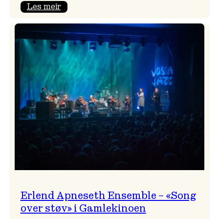
:
Les meir
Real
Ones
–
eit
lydrom
av
havet,
sommar
og
nostalgi
Erlend Apneseth Ensemble – «Song
over støv» i Gamlekinoen