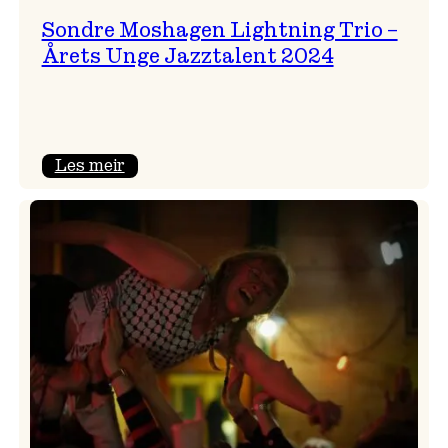
Sondre Moshagen Lightning Trio –
Årets Unge Jazztalent 2024
:
Les meir
Sondre
Moshagen
Lightning
Trio
–
Årets
Unge
Jazztalent
2024