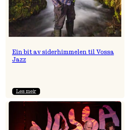
Ein bit av siderhimmelen til Vossa
Jazz
:
Les meir
Ein
bit
av
siderhimmelen
til