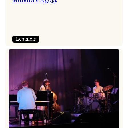
Mulelid’s Agoja
:
Les meir
Mulelid’s
Agoja