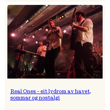
Progressivt,
provoserande
og
…?
Real Ones – eit lydrom av havet,
sommar og nostalgi