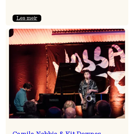
:
Les meir
Aldri
ein
Vossa
Jazz
utan
Badnajazz!
Camila Nebbia & Kit Downes