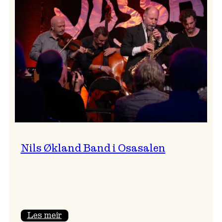
siderhimmelen
til
Vossa
Jazz
Nils Økland Band i Osasalen
:
Les meir