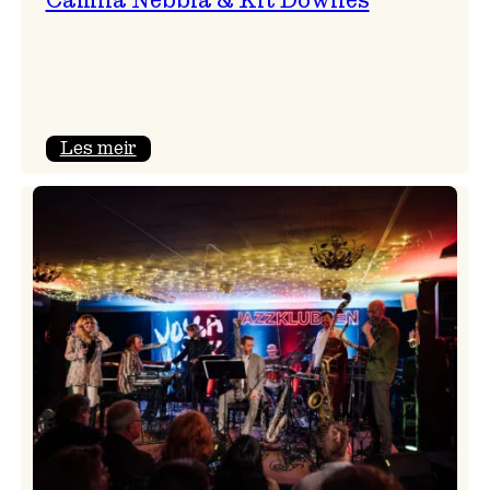
:
Les meir
Camila
Nebbia
&
Kit
Downes