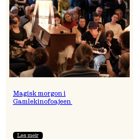
of
ULD
Magisk morgon i
Gamlekinofoajeen
:
Les meir