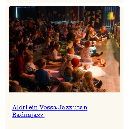
Nils
Økland
Band
i
Osasalen
Aldri ein Vossa Jazz utan
Badnajazz!