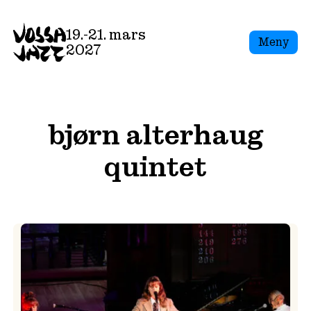
Skip
to
19.-21. mars
Meny
content
2027
bjørn alterhaug
quintet