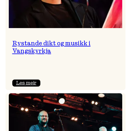
Rystande dikt og musikk i
Vangskyrkja
:
Les meir
Rystande
dikt
og
musikk
i
Vangskyrkja