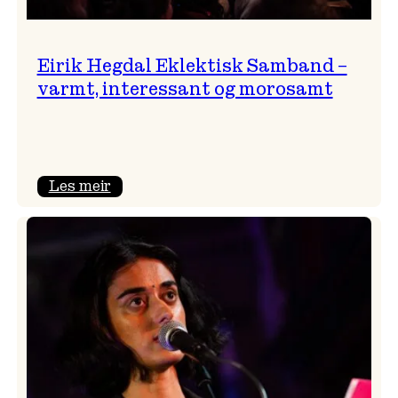
Eirik Hegdal Eklektisk Samband –
varmt, interessant og morosamt
:
Les meir
Eirik
Hegdal
Eklektisk
Samband
–
varmt,
interessant
og
morosamt