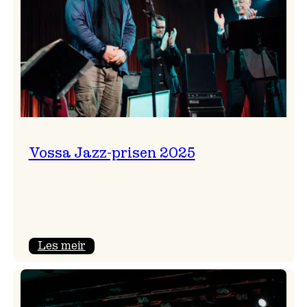
Vossa Jazz-prisen 2025
:
Les meir
Vossa
Jazz-
prisen