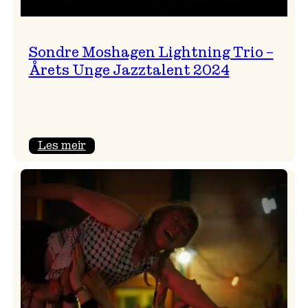
Sondre Moshagen Lightning Trio –
Årets Unge Jazztalent 2024
:
Les meir
Sondre
Moshagen
Lightning
Trio
–
Årets
Unge
Jazztalent
2024