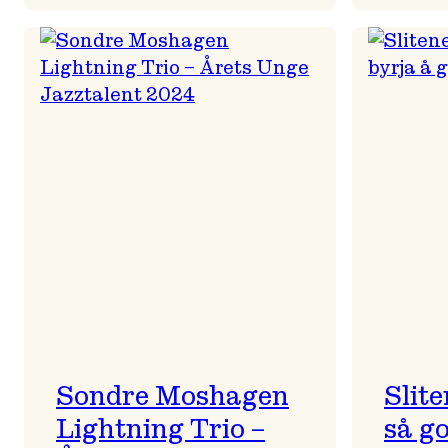
All
is
full
of
ULD
Sondre Moshagen
Slite
Lightning Trio –
så go