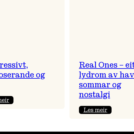
og
morosam
ressivt,
Real Ones – ei
oserande og
lydrom av hav
sommar og
nostalgi
:
meir
Progressivt,
:
Les meir
provoserande
Real
og
Ones
…?
–