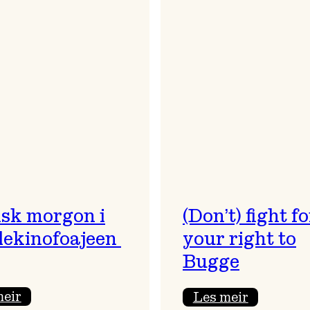
sk morgon i
(Don’t) fight fo
ekinofoajeen
your right to
Bugge
:
:
meir
Les meir