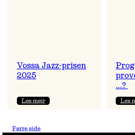
Vossa Jazz-prisen
Prog
2025
prov
…?
:
Les meir
Les 
Vossa
Jazz-
prisen
Førre side
2025