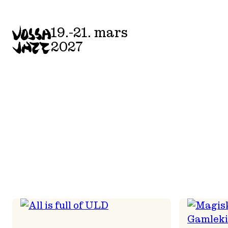
Skip
to
19.-21. mars
content
2027