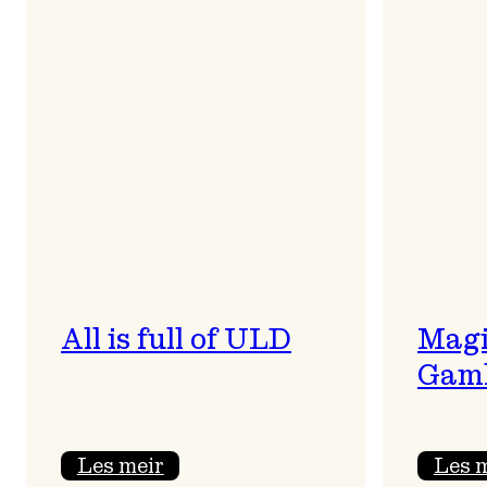
All is full of ULD
Magi
Gaml
:
Les meir
Les 