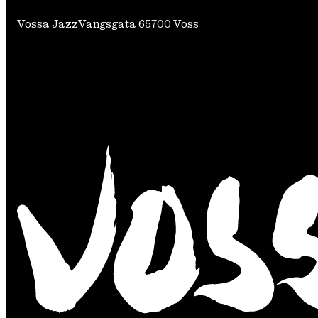
Vossa Jazz
Vangsgata 6
5700 Voss