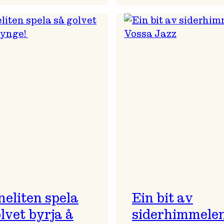
Magisk
(Don’t)
morgon
fight
i
for
Gamlekinofoajeen
your
right
to
Bugge
neliten spela
Ein bit av
lvet byrja å
siderhimmelen 