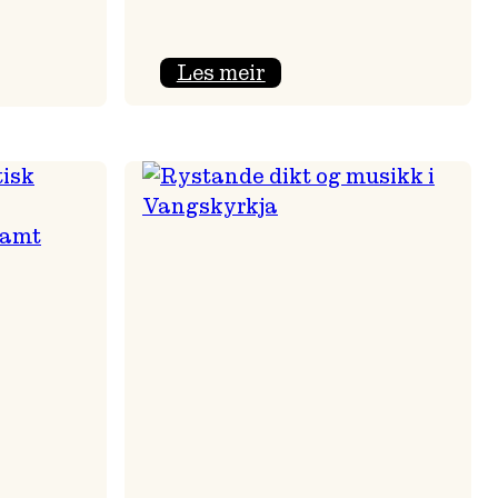
:
Les meir
Nils
Økland
Band
i
melen
Osasalen