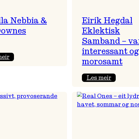
la Nebbia &
Eirik Hegdal
Downes
Eklektisk
Samband – va
interessant og
:
meir
morosamt
Camila
Nebbia
:
Les meir
&
Eirik
Kit
Hegdal
Downes
Eklektisk
Samband
–
varmt,
interessa