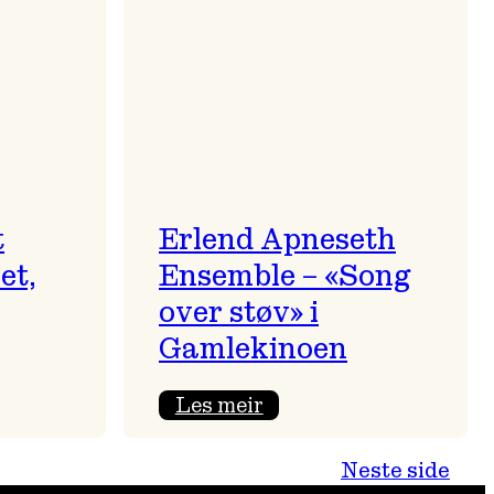
t
t
Erlend Apneseth
et,
Ensemble – «Song
over støv» i
Gamlekinoen
:
Les meir
Erlend
Apneseth
Neste side
Ensemble