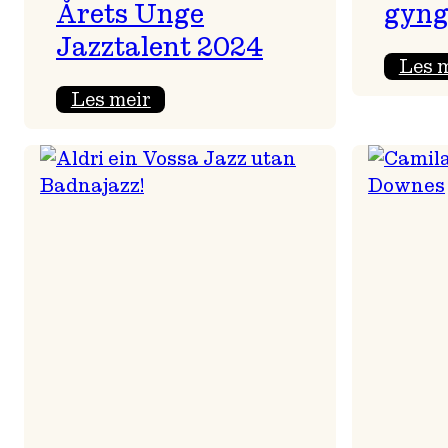
Årets Unge
gyng
Jazztalent 2024
Les 
:
Les meir
Sondre
Moshagen
Lightning
Trio
–
Årets
Unge
Jazztalent
2024