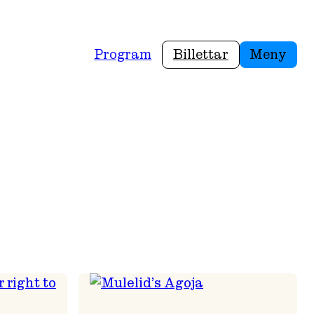
Program
Billettar
Meny