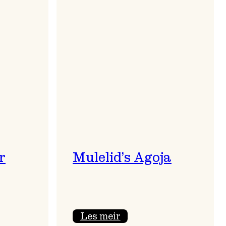
r
Mulelid’s Agoja
:
Les meir