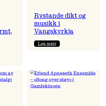
Rystande dikt og
musikk i
rmt,
Vangskyrkja
:
Les meir
Rystande
dikt
og
musikk
i
Vangskyrkja
nt