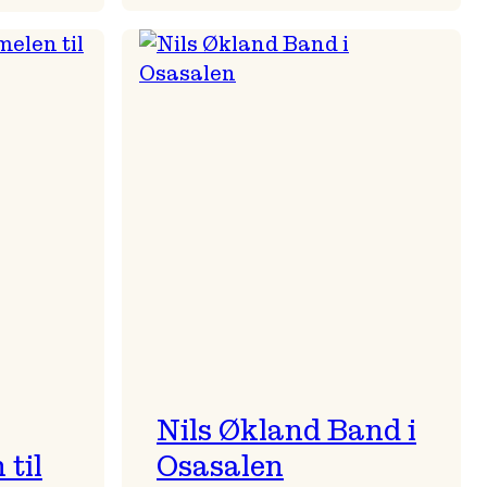
Mulelid’s
Agoja
Nils Økland Band i
til
Osasalen