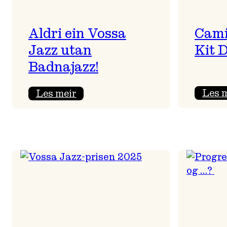
Aldri ein Vossa
Cami
Jazz utan
Kit 
Badnajazz!
:
Les 
Les meir
Aldri
ein
Vossa
Jazz
utan
Badnajazz!