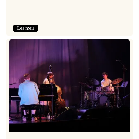
:
Les meir
Mulelid’s
Agoja