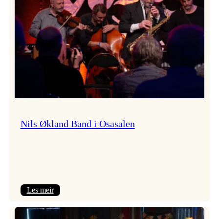
Vossa
Jazz
Nils Økland Band i Osasalen
:
Les meir
Nils
Økland