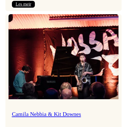
:
Les meir
Aldri
ein
Vossa
Jazz
utan
Badnajazz!
Camila Nebbia & Kit Downes