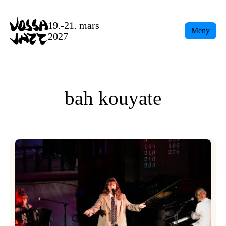
Skip
to
19.-21. mars
Meny
content
2027
bah kouyate