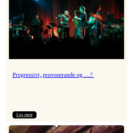
Progressivt, provoserande og …?
:
Les meir
Progressivt,
provoserande