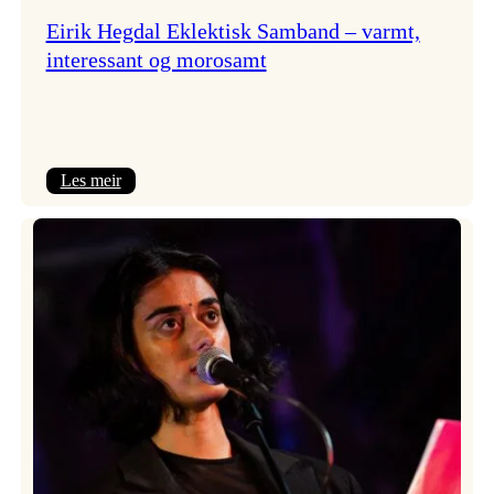
Eirik Hegdal Eklektisk Samband – varmt,
interessant og morosamt
:
Les meir
Eirik
Hegdal
Eklektisk
Samband
–
varmt,
interessant
og
morosamt