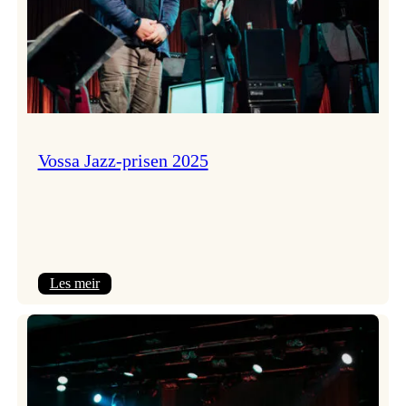
Vossa Jazz-prisen 2025
:
Les meir
Vossa
Jazz-
prisen
2025