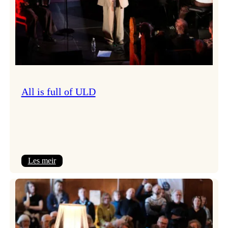
All is full of ULD
:
Les meir
All
is
full
of
ULD