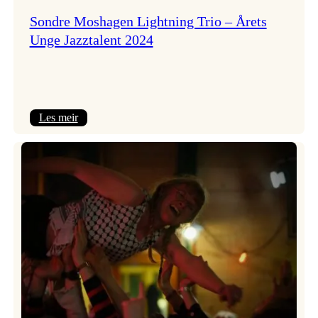
Sondre Moshagen Lightning Trio – Årets
Unge Jazztalent 2024
:
Les meir
Sondre
Moshagen
Lightning
Trio
–
Årets
Unge
Jazztalent
2024