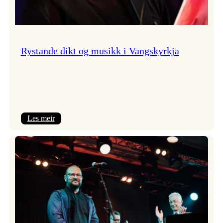
Rystande dikt og musikk i Vangskyrkja
:
Les meir
Rystande
dikt
og
musikk
i
Vangskyrkja