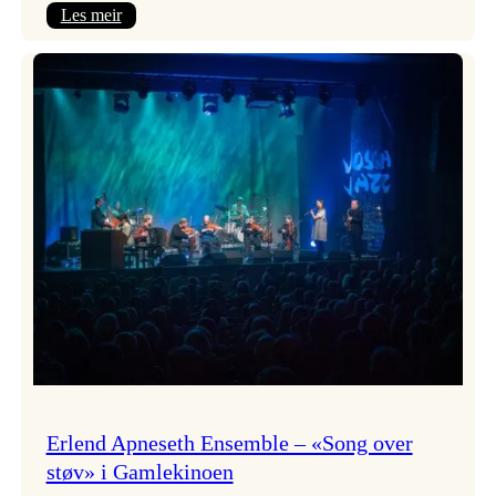
:
Les meir
Real
Ones
–
eit
lydrom
av
havet,
sommar
og
nostalgi
Erlend Apneseth Ensemble – «Song over
støv» i Gamlekinoen