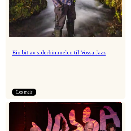
Ein bit av siderhimmelen til Vossa Jazz
:
Les meir
Ein
bit
av
siderhimmelen
til