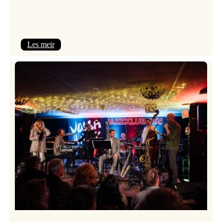
:
Les meir
Camila
Nebbia
&
Kit
Downes