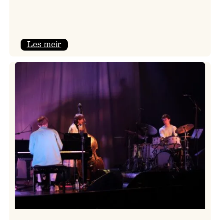
:
Les meir
Mulelid’s
Agoja