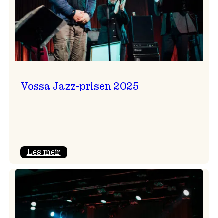
Vossa Jazz-prisen 2025
:
Les meir
Vossa
Jazz-
prisen
2025