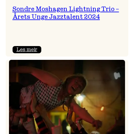
Sondre Moshagen Lightning Trio –
Årets Unge Jazztalent 2024
:
Les meir
Sondre
Moshagen
Lightning
Trio
–
Årets
Unge
Jazztalent
2024