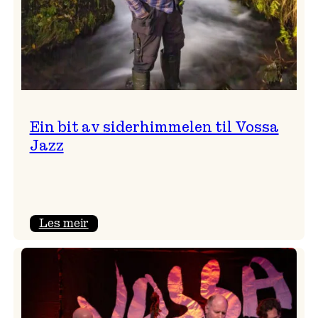
Ein bit av siderhimmelen til Vossa
Jazz
:
Les meir
Ein
bit
av
siderhimmelen
til