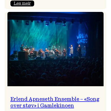
:
Les meir
Real
Ones
–
eit
lydrom
av
havet,
sommar
og
nostalgi
Erlend Apneseth Ensemble – «Song
over støv» i Gamlekinoen