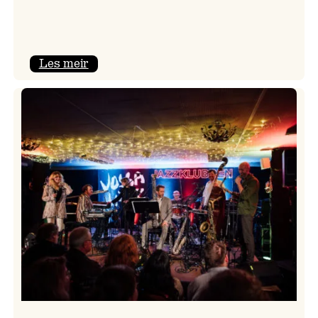
:
Les meir
Camila
Nebbia
&
Kit
Downes