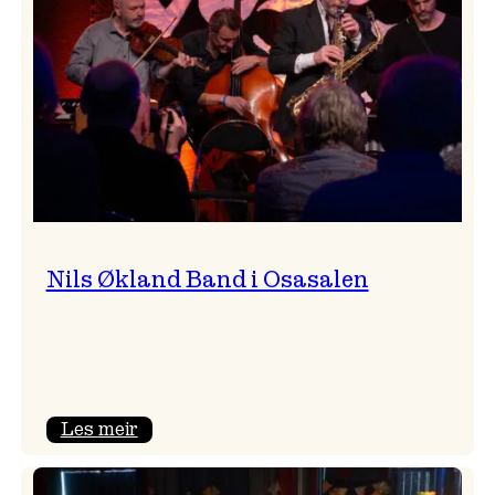
Vossa
Jazz
Nils Økland Band i Osasalen
:
Les meir
Nils
Økland