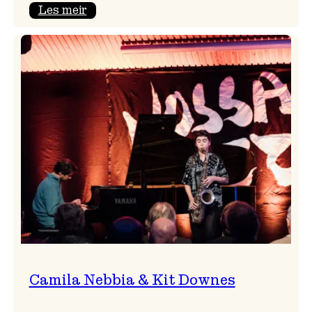
:
Les meir
Aldri
ein
Vossa
Jazz
utan
Badnajazz!
Camila Nebbia & Kit Downes