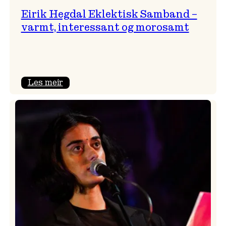
Eirik Hegdal Eklektisk Samband –
varmt, interessant og morosamt
:
Les meir
Eirik
Hegdal
Eklektisk
Samband
–
varmt,
interessant
og
morosamt