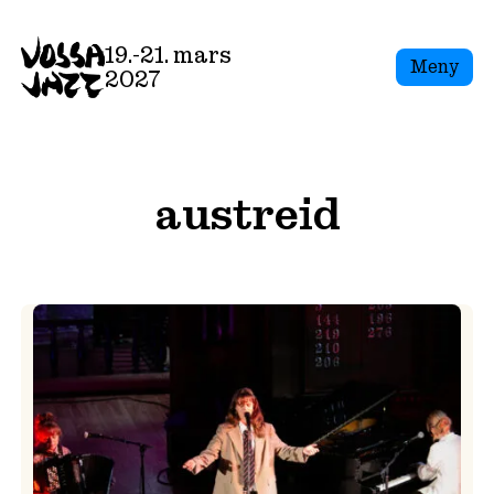
Skip
to
19.-21. mars
Meny
content
2027
austreid