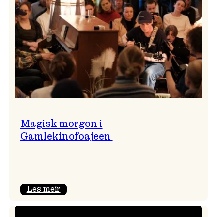
Magisk morgon i
Gamlekinofoajeen
:
Les meir
Magisk
morgon