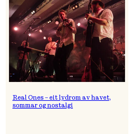
og
…?
Real Ones – eit lydrom av havet,
sommar og nostalgi