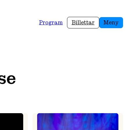
Program
Billettar
Meny
se