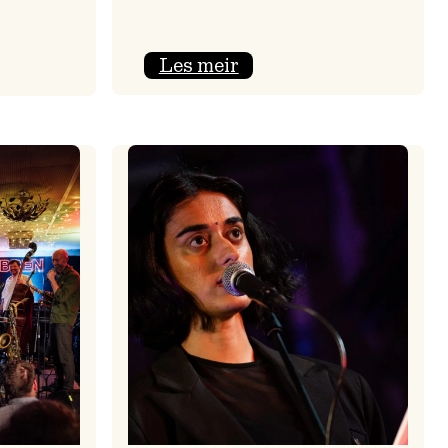
:
Les meir
Nils
Økland
Band
i
melen
Osasalen