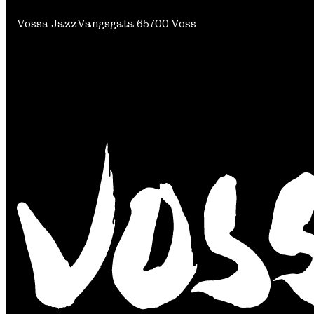
Vossa Jazz
Vangsgata 6
5700 Voss