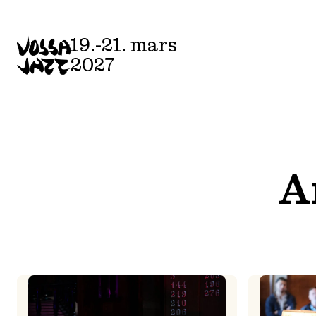
Skip
to
19.-21. mars
content
2027
A