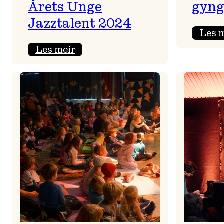
Årets Unge
gyng
Jazztalent 2024
Les 
:
Les meir
Sondre
Moshagen
Lightning
Trio
–
Årets
Unge
Jazztalent
2024