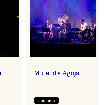
r
Mulelid’s Agoja
:
Les meir