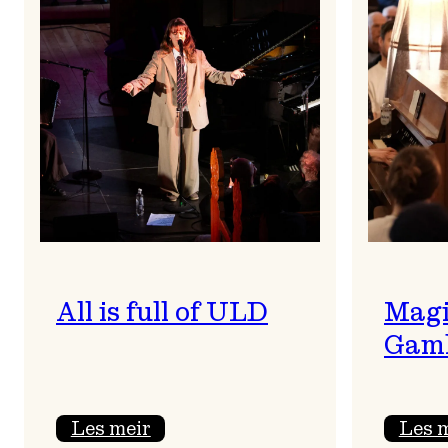
All is full of ULD
Magi
Gaml
:
Les meir
Les 