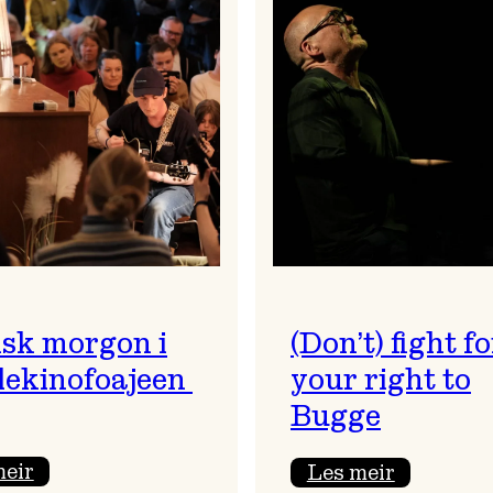
sk morgon i
(Don’t) fight fo
ekinofoajeen
your right to
Bugge
:
:
meir
Les meir