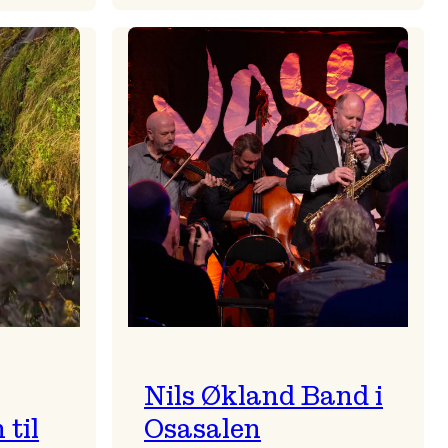
Mulelid’s
Agoja
Nils Økland Band i
til
Osasalen