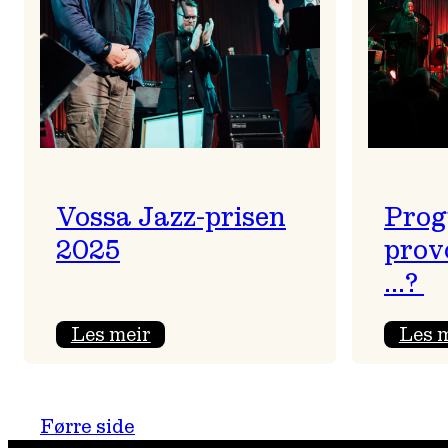
Vossa Jazz-prisen
Prog
2025
prov
…?
:
Les meir
Les 
Vossa
Jazz-
prisen
Førre side
2025