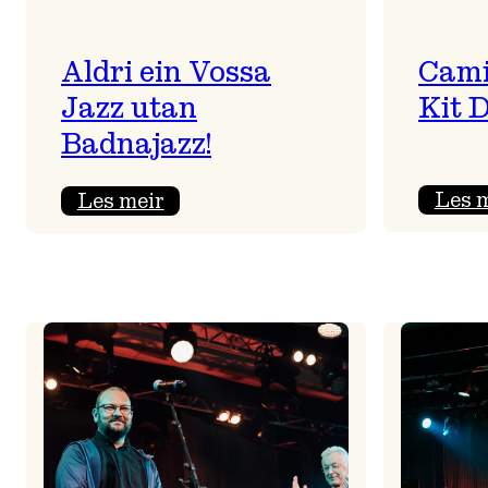
Aldri ein Vossa
Cami
Jazz utan
Kit 
Badnajazz!
:
Les 
Les meir
Aldri
ein
Vossa
Jazz
utan
Badnajazz!