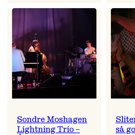
All
is
full
of
ULD
Sondre Moshagen
Slite
Lightning Trio –
så go