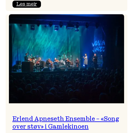
:
Les meir
Real
Ones
–
eit
lydrom
av
havet,
sommar
og
nostalgi
Erlend Apneseth Ensemble – «Song
over støv» i Gamlekinoen