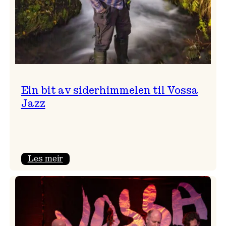
Ein bit av siderhimmelen til Vossa
Jazz
:
Les meir
Ein
bit
av
siderhimmelen
til