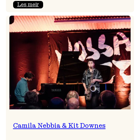
:
Les meir
Aldri
ein
Vossa
Jazz
utan
Badnajazz!
Camila Nebbia & Kit Downes