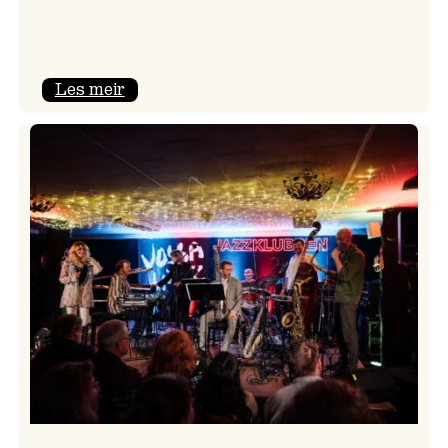
:
Les meir
Camila
Nebbia
&
Kit
Downes