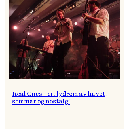
og
…?
Real Ones – eit lydrom av havet,
sommar og nostalgi