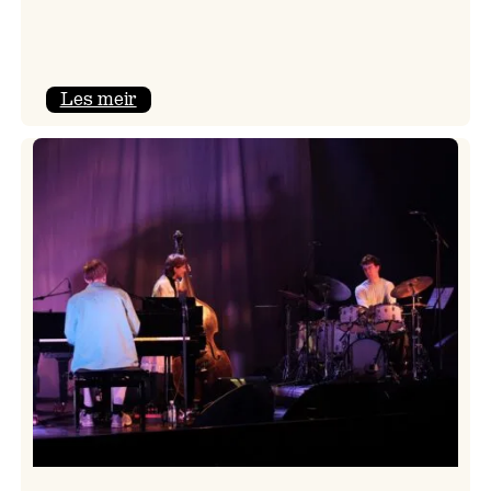
:
Les meir
Mulelid’s
Agoja