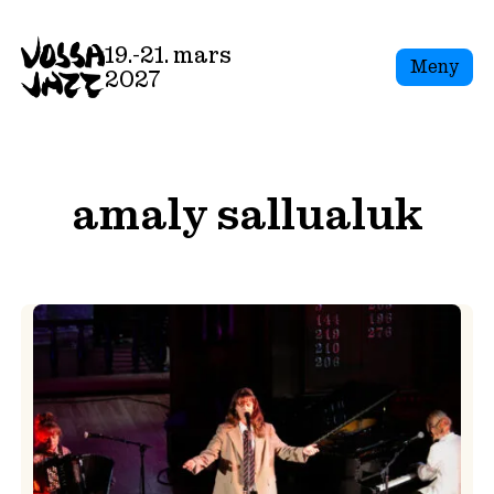
Skip
to
19.-21. mars
Meny
content
2027
amaly sallualuk