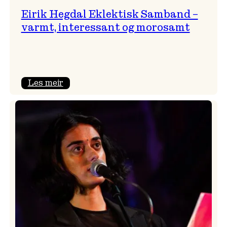
Eirik Hegdal Eklektisk Samband –
varmt, interessant og morosamt
:
Les meir
Eirik
Hegdal
Eklektisk
Samband
–
varmt,
interessant
og
morosamt