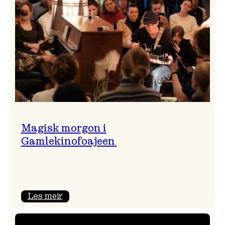
Magisk morgon i
Gamlekinofoajeen
:
Les meir
Magisk
morgon