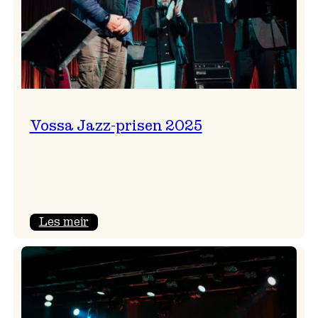
Vossa Jazz-prisen 2025
:
Les meir
Vossa
Jazz-
prisen
2025