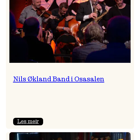
Vossa
Jazz
Nils Økland Band i Osasalen
:
Les meir
Nils
Økland