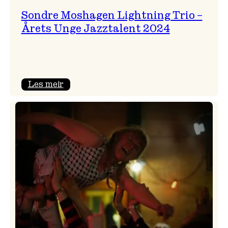
Sondre Moshagen Lightning Trio –
Årets Unge Jazztalent 2024
:
Les meir
Sondre
Moshagen
Lightning
Trio
–
Årets
Unge
Jazztalent
2024