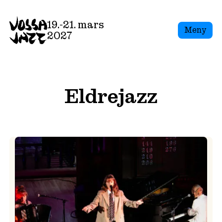
Skip
to
19.-21. mars
Meny
content
2027
Eldrejazz