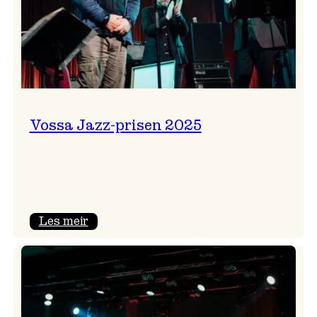
Vossa Jazz-prisen 2025
:
Les meir
Vossa
Jazz-
prisen
2025