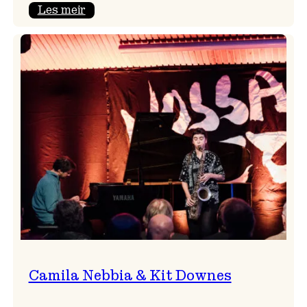
:
Les meir
Aldri
ein
Vossa
Jazz
utan
Badnajazz!
Camila Nebbia & Kit Downes