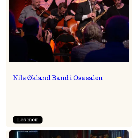
Vossa
Jazz
Nils Økland Band i Osasalen
:
Les meir
Nils
Økland