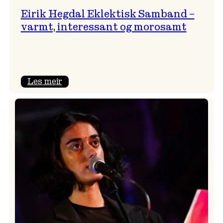
Eirik Hegdal Eklektisk Samband –
varmt, interessant og morosamt
:
Les meir
Eirik
Hegdal
Eklektisk
Samband
–
varmt,
interessant
og
morosamt