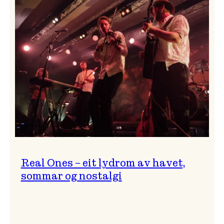
og
…?
Real Ones – eit lydrom av havet,
sommar og nostalgi