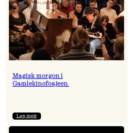
Magisk morgon i
Gamlekinofoajeen
:
Les meir
Magisk
morgon