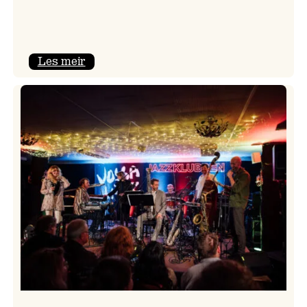
:
Les meir
Camila
Nebbia
&
Kit
Downes