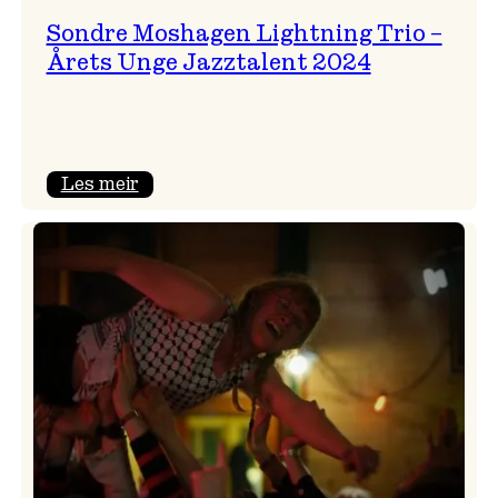
Sondre Moshagen Lightning Trio –
Årets Unge Jazztalent 2024
:
Les meir
Sondre
Moshagen
Lightning
Trio
–
Årets
Unge
Jazztalent
2024