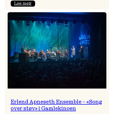
:
Les meir
Real
Ones
–
eit
lydrom
av
havet,
sommar
og
nostalgi
Erlend Apneseth Ensemble – «Song
over støv» i Gamlekinoen