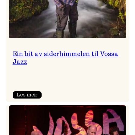
Ein bit av siderhimmelen til Vossa
Jazz
:
Les meir
Ein
bit
av
siderhimmelen
til