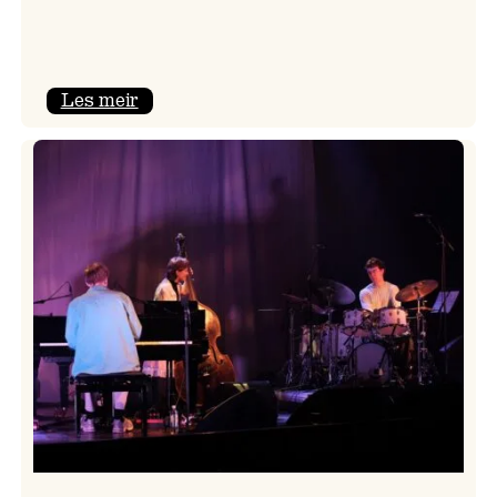
:
Les meir
Mulelid’s
Agoja