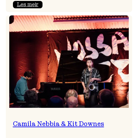
:
Les meir
Aldri
ein
Vossa
Jazz
utan
Badnajazz!
Camila Nebbia & Kit Downes