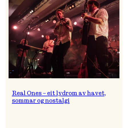
og
…?
Real Ones – eit lydrom av havet,
sommar og nostalgi