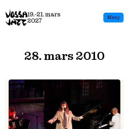
Skip
to
19.-21. mars
Meny
content
2027
28. mars 2010