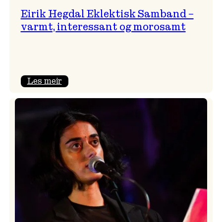
Eirik Hegdal Eklektisk Samband –
varmt, interessant og morosamt
:
Les meir
Eirik
Hegdal
Eklektisk
Samband
–
varmt,
interessant
og
morosamt