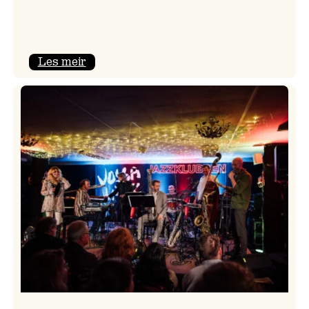
:
Les meir
Camila
Nebbia
&
Kit
Downes