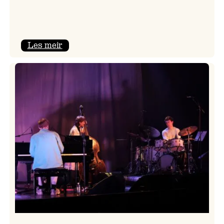
:
Les meir
Mulelid’s
Agoja