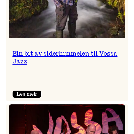
Ein bit av siderhimmelen til Vossa
Jazz
:
Les meir
Ein
bit
av
siderhimmelen
til