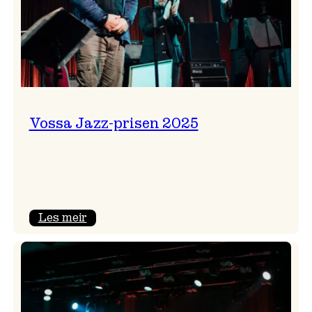
Vossa Jazz-prisen 2025
:
Les meir
Vossa
Jazz-
prisen
2025