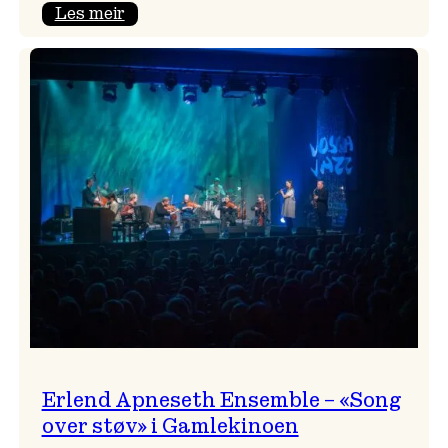
:
Les meir
Real
Ones
–
eit
lydrom
av
havet,
sommar
og
nostalgi
Erlend Apneseth Ensemble – «Song
over støv» i Gamlekinoen