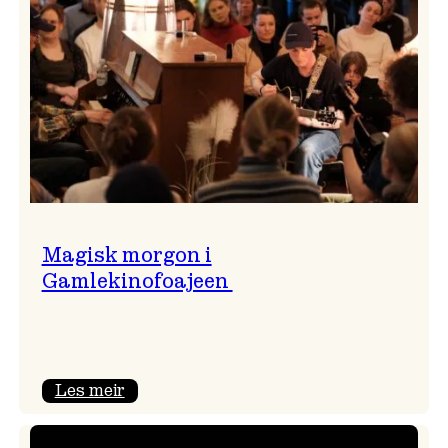
Magisk morgon i
Gamlekinofoajeen
:
Les meir
Magisk
morgon