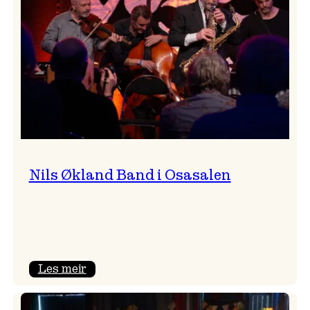
Vossa
Jazz
Nils Økland Band i Osasalen
:
Les meir
Nils
Økland