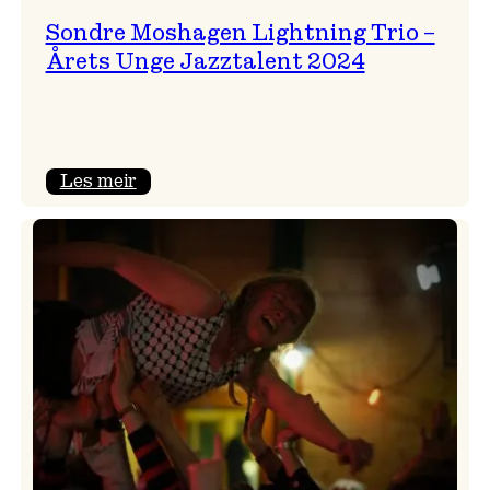
Sondre Moshagen Lightning Trio –
Årets Unge Jazztalent 2024
:
Les meir
Sondre
Moshagen
Lightning
Trio
–
Årets
Unge
Jazztalent
2024