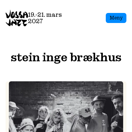
Skip
to
19.-21. mars
Meny
content
2027
stein inge brækhus