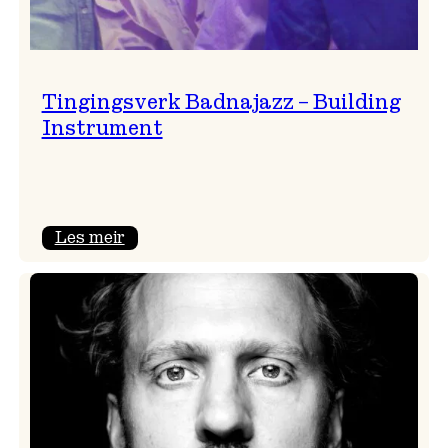
Tingingsverk Badnajazz – Building
Instrument
:
Les meir
Tingingsverk
Badnajazz
–
Building
Instrument