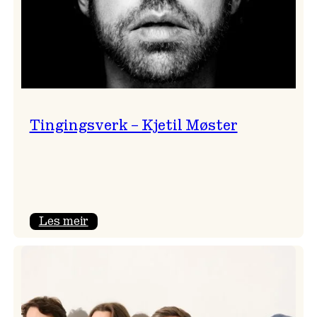
Tingingsverk – Kjetil Møster
:
Les meir
Tingingsverk
–
Kjetil
Møster