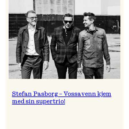
Signe
Emmeluth
Stefan Pasborg – Vossavenn kjem
med sin supertrio!