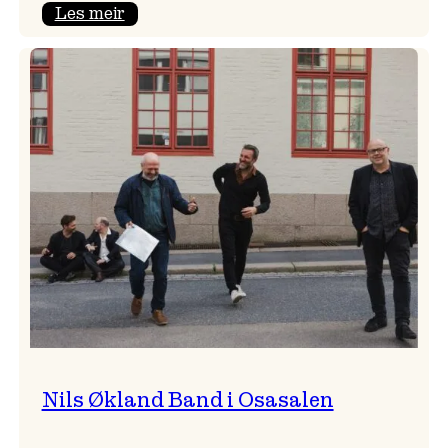
:
Les meir
Stefan
Pasborg
–
Vossavenn
kjem
med
sin
supertrio!
Nils Økland Band i Osasalen