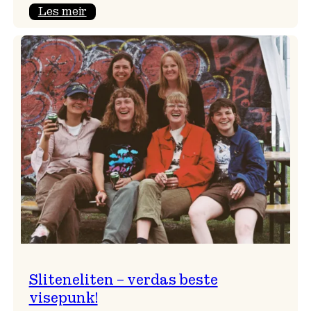
:
Les meir
PHØNIX
–
groovy
jazzrock!
Sliteneliten – verdas beste
visepunk!