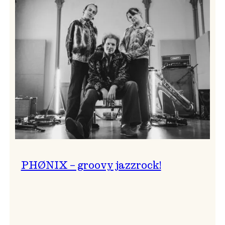
Lightning
Trio
–
årets
unge
jazzmusikarar!
PHØNIX – groovy jazzrock!