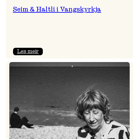
Seim & Haltli i Vangskyrkja
:
Les meir
Seim
&
Haltli
i
Vangskyrkja