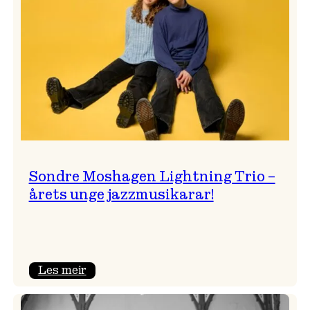
Jazzklubben
Sondre Moshagen Lightning Trio –
årets unge jazzmusikarar!
:
Les meir
Sondre
Moshagen