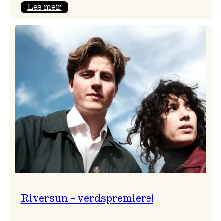
:
Les meir
Camila
Nebbia
til
Voss
Riversun – verdspremiere!