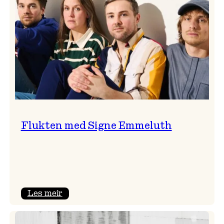
Flukten med Signe Emmeluth
:
Les meir
Flukten
med