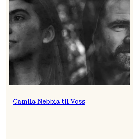
Mads
Berven
solo
Camila Nebbia til Voss