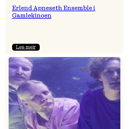
Erlend Apneseth Ensemble i
Gamlekinoen
:
Les meir
Erlend
Apneseth
Ensemble
i
Gamlekinoen