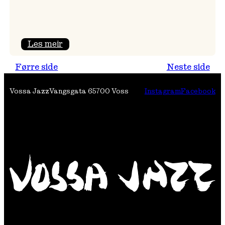
:
Les meir
Nils
Førre side
Neste side
Økland
Band
Vossa Jazz
Vangsgata 6
5700 Voss
Instagram
Facebook
i
Osasalen