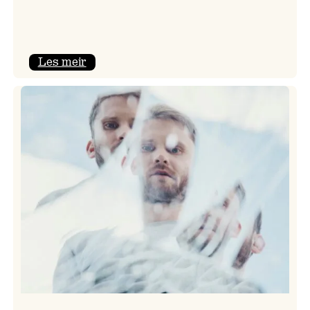
:
Les meir
Riversun
–
verdspremiere!