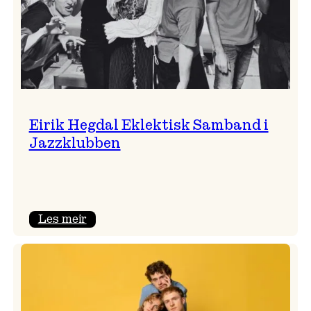
Eirik Hegdal Eklektisk Samband i
Jazzklubben
:
Les meir
Eirik
Hegdal
Eklektisk
Samband
i