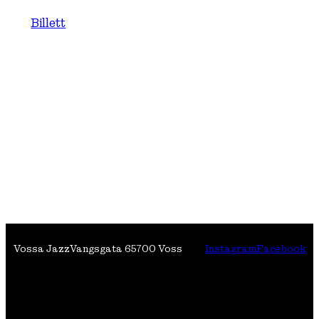
Billett
Vossa Jazz
Vangsgata 6
5700 Voss
Instagram
Facebook