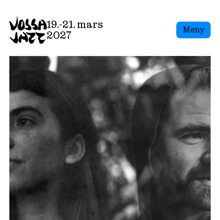
Skip
to
19.-21. mars
Meny
content
2027