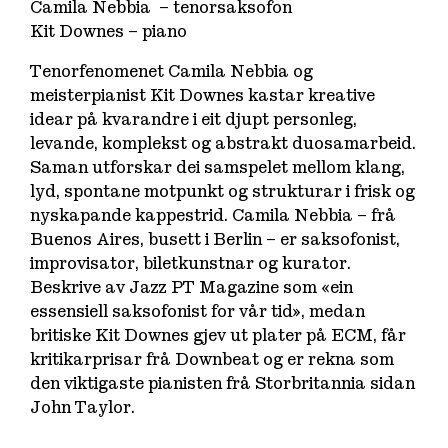
Camila Nebbia – tenorsaksofon
Kit Downes – piano
Tenorfenomenet Camila Nebbia og
meisterpianist Kit Downes kastar kreative
idear på kvarandre i eit djupt personleg,
levande, komplekst og abstrakt duosamarbeid.
Saman utforskar dei samspelet mellom klang,
lyd, spontane motpunkt og strukturar i frisk og
nyskapande kappestrid. Camila Nebbia – frå
Buenos Aires, busett i Berlin – er saksofonist,
improvisator, biletkunstnar og kurator.
Beskrive av
Jazz PT Magazine
som «
ein
essensiell saksofonist for vår tid»
, medan
britiske Kit Downes gjev ut plater på ECM, får
kritikarprisar frå
Downbeat
og er rekna som
den viktigaste pianisten frå Storbritannia sidan
John Taylor.