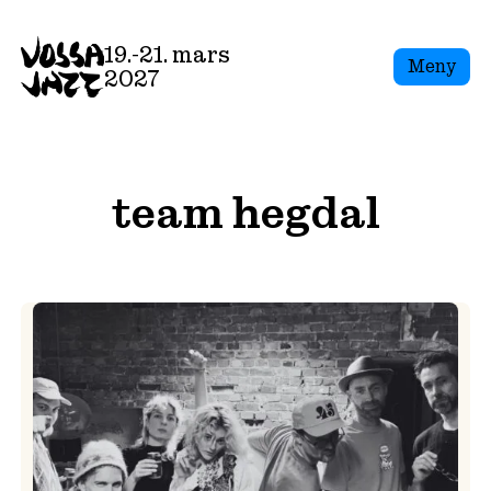
Skip
to
19.-21. mars
Meny
content
2027
team hegdal