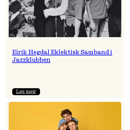
Eirik Hegdal Eklektisk Samband i
Jazzklubben
:
Les meir
Eirik
Hegdal
Eklektisk
Samband
i