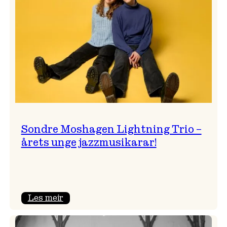
Jazzklubben
Sondre Moshagen Lightning Trio –
årets unge jazzmusikarar!
:
Les meir
Sondre
Moshagen