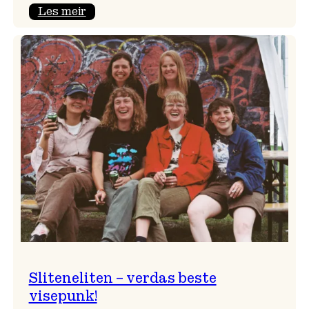
:
Les meir
PHØNIX
–
groovy
jazzrock!
Sliteneliten – verdas beste
visepunk!