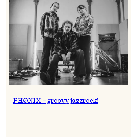
Lightning
Trio
–
årets
unge
jazzmusikarar!
PHØNIX – groovy jazzrock!