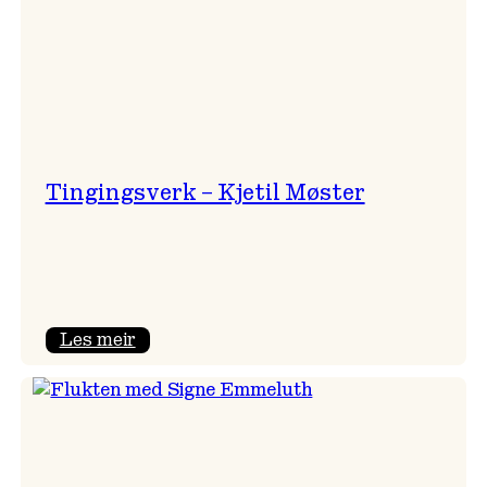
Tingingsverk – Kjetil Møster
:
Les meir
Tingingsverk
–
Kjetil
Møster