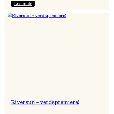
:
Les meir
Camila
Nebbia
til
Voss
Riversun – verdspremiere!