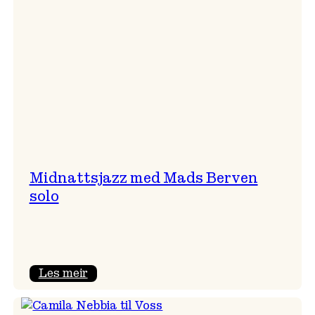
Midnattsjazz med Mads Berven
solo
:
Les meir
Midnattsjazz
med