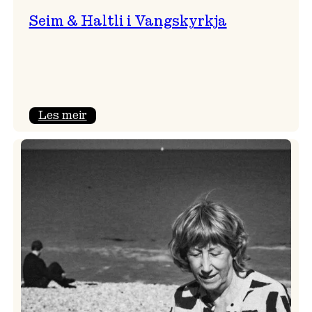
Seim & Haltli i Vangskyrkja
:
Les meir
Seim
&
Haltli
i
Vangskyrkja