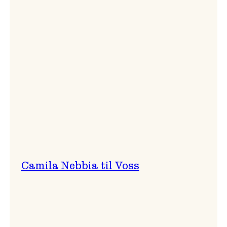
Mads
Berven
solo
Camila Nebbia til Voss