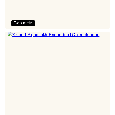
:
Les meir
Riversun
–
verdspremiere!