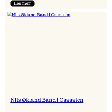
:
Les meir
Stefan
Pasborg
–
Vossavenn
kjem
med
sin
supertrio!
Nils Økland Band i Osasalen