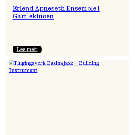
Erlend Apneseth Ensemble i
Gamlekinoen
:
Les meir
Erlend
Apneseth
Ensemble
i
Gamlekinoen