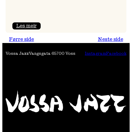
:
Les meir
Nils
Førre side
Neste side
Økland
Band
Vossa Jazz
Vangsgata 6
5700 Voss
Instagram
Facebook
i
Osasalen