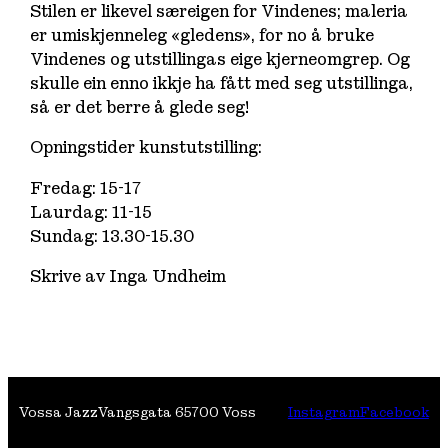
Stilen er likevel særeigen for Vindenes; maleria
er umiskjenneleg «gledens», for no å bruke
Vindenes og utstillingas eige kjerneomgrep. Og
skulle ein enno ikkje ha fått med seg utstillinga,
så er det berre å glede seg!
Opningstider kunstutstilling:
Fredag: 15-17
Laurdag: 11-15
Sundag: 13.30-15.30
Skrive av Inga Undheim
Vossa Jazz
Vangsgata 6
5700 Voss
Instagram
Facebook