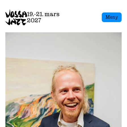
Skip
to
19.-21. mars
Meny
content
2027