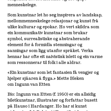
menneskelege.
Som kunstnar let ho seg inspirera av landskap,
mellommenneskelege relasjonar og kunst frå
ulike kulturar og epokar. Ho vert skildra som
ein kommunikativ kunstnar som brukar
symbol, surrealistiske og abstraherande
element for å formidla stemningar og
sanningar som ligg utanfor språket. Verka
hennar har ofte eit naivistisk islett og ein varme
som ressonnerar til folk i alle aldrar.
«Ein kunstnar som let fantasien få vengjer og
hjelper sjåaren å flyga.» Mette Bleken
om Ingunn van Etten
Bio: Ingunn van Etten (f. 1950) er ein allsidig
biletkunstnar, illustratør og forfattar busett
på Hauso i Hardanger. Ho har si kunst