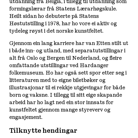
utdanning frå Belgia, i tillegg til utdanning som
formingslærar frå Statens Lærarhøgskule.
Heilt sidan ho debuterte på Statens
Høstutstilling i 1978, har ho vore ei aktiv og
tydeleg røyst i det norske kunstfeltet.
Gjennom ein lang karriere har van Etten stilt ut
i både inn- og utland, med separatutstillingar i
alt frå Oslo og Bergen til Nederland, og fleire
omfattande utstillingar ved Hardanger
folkemuseum. Ho har også sett spor etter seg i
litteraturen med to eigne biletbøker og
illustrasjonar til ei rekkje utgjevingar for både
born og vaksne. I tillegg til sitt eige skapande
arbeid har ho lagt ned ein stor innsats for
kunstfeltet gjennom mange styreverv og
engasjement.
Tilknytte hendingar