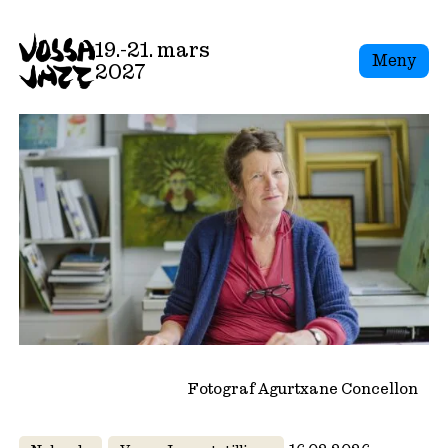
Skip
to
19.-21. mars
Meny
content
2027
Fotograf Agurtxane Concellon