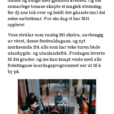
dansa og sunge med gjennom kvelden. Og dei
sumarlege tonane skapte ei magisk stemning,
før dj-ane tok over og heldt det gåande inn i dei
seine nattetimar. For ein dag vi har fått
oppleve!
Voss strålar som vanleg litt ekstra, uavhengig
av vêret, desse festivaldagane, og nyt
merksemda frå alle som har teke turen både
utanbygds- og utanlandsfrå. Fredagen leverte
til dei grader, og me kan knapt vente med alle
freistingane laurdagsprogrammet ser ut til å
by på.