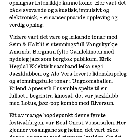
opningsartisten ikkje kunne kome. Her vart det
både svevande og akustisk, impulsivt og
elektronisk, – ei sanseopnande oppleving og
verdig opning.
Vidare vart det vare og leikande tonar med
Seim & Haltli i ei stemningsfull Vangskyrkje,
Amanda Bergman fylte Gamlekinoen med
nydeleg jazz som bergtok publikum, Eirik
Hegdal Eklektisk samband leika seg i
Jazzklubben, og Alo Vera leverte lidenskapeleg
og stemningsfulle tonar i Ungdomshallen.
Erlend Apneseth Ensemble spelte til ein
fullsett, begeistra kinosal, det var jazzklubb
med Lotus, jazz-pop kombo med Riversun.
Eit av mange høgdepunkt denne fyrste
festivaldagen, var Real Ones i Vossasalen. Her
kjenner vossingane seg heime, det vart både