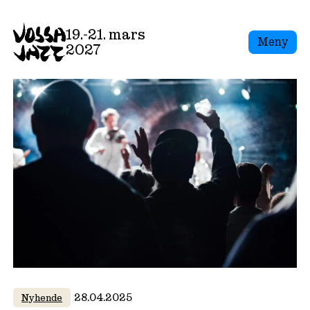
Skip
to
19.-21. mars
Meny
content
2027
28.04.2025
Nyhende