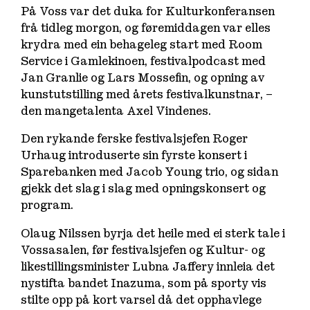
På Voss var det duka for Kulturkonferansen
frå tidleg morgon, og føremiddagen var elles
krydra med ein behageleg start med Room
Service i Gamlekinoen, festivalpodcast med
Jan Granlie og Lars Mossefin, og opning av
kunstutstilling med årets festivalkunstnar, –
den mangetalenta Axel Vindenes.
Den rykande ferske festivalsjefen Roger
Urhaug introduserte sin fyrste konsert i
Sparebanken med Jacob Young trio, og sidan
gjekk det slag i slag med opningskonsert og
program.
Olaug Nilssen byrja det heile med ei sterk tale i
Vossasalen, før festivalsjefen og Kultur- og
likestillingsminister Lubna Jaffery innleia det
nystifta bandet Inazuma, som på sporty vis
stilte opp på kort varsel då det opphavlege