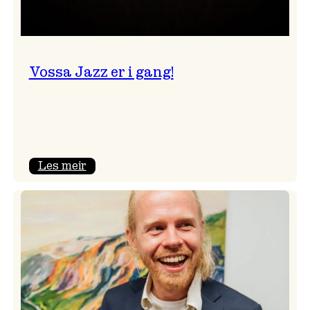
Vossa Jazz er i gang!
:
Les meir
Vossa
Jazz
er
i
gang!