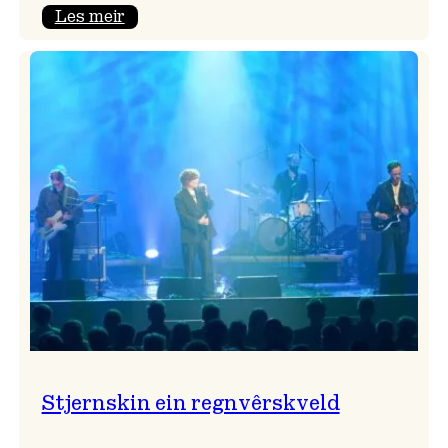
:
Les meir
Seim
&
Haltli
i
Vangskyrkja
Stjernskin ein regnvêrskveld