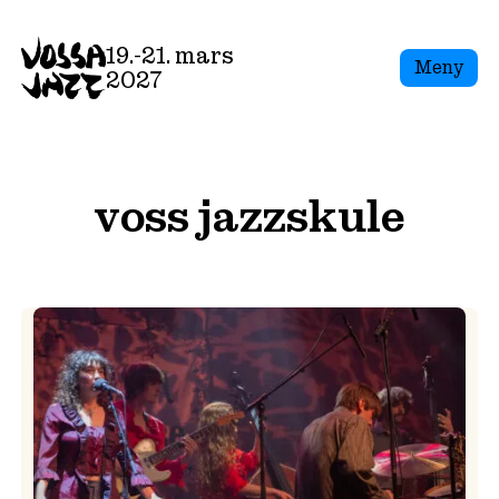
Skip
to
19.-21. mars
Meny
content
2027
voss jazzskule