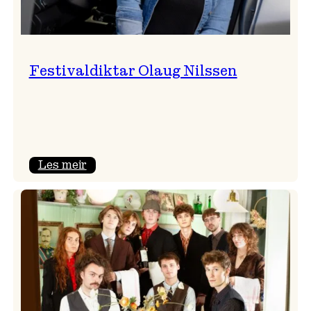
Festivaldiktar Olaug Nilssen
:
Les meir
Festivaldiktar
Olaug
Nilssen