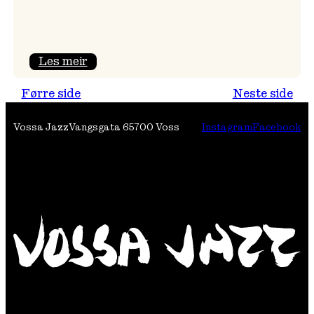
:
Les meir
Festivalpodkast
Førre side
Neste side
på
Tre
Vossa Jazz
Vangsgata 6
5700 Voss
Instagram
Facebook
Brør