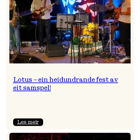
NTNU!
Lotus – ein heidundrande fest av
eit samspel!
:
Les meir
Lotus
–