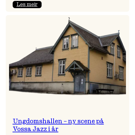
:
Les meir
Endring
i
opningskonsert!
Ungdomshallen – ny scene på
Vossa Jazz i år