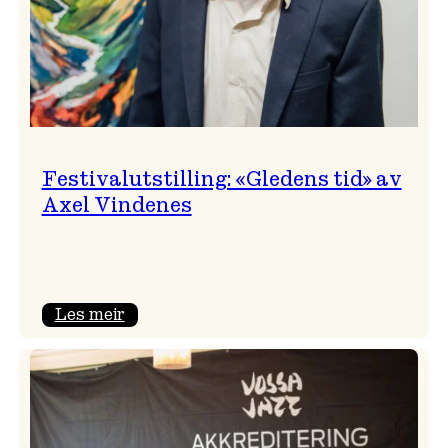
Festivalutstilling: «Gledens tid» av
Axel Vindenes
:
Les meir
Festivalutstilling:
«Gledens
tid»
av
Axel