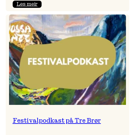
:
Les meir
Vossa
Jazz
x
Kvestad
sideri
Festivalpodkast på Tre Brør