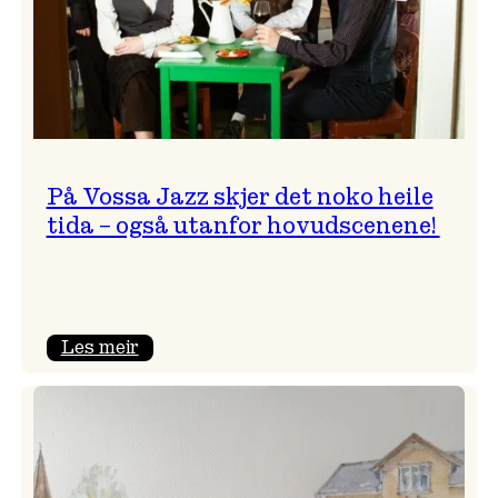
På Vossa Jazz skjer det noko heile
tida – også utanfor hovudscenene!
:
Les meir
På
Vossa
Jazz
skjer
det