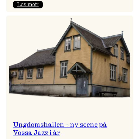
:
Les meir
Endring
i
opningskonsert!
Ungdomshallen – ny scene på
Vossa Jazz i år