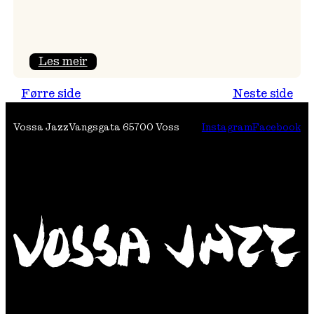
:
Les meir
Festivalpodkast
Førre side
Neste side
på
Tre
Vossa Jazz
Vangsgata 6
5700 Voss
Instagram
Facebook
Brør