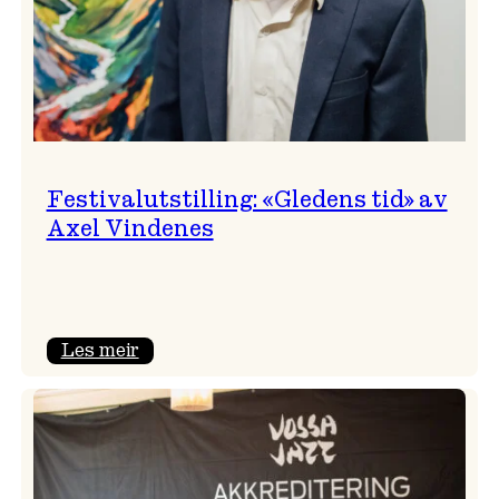
Festivalutstilling: «Gledens tid» av
Axel Vindenes
:
Les meir
Festivalutstilling:
«Gledens
tid»
av
Axel