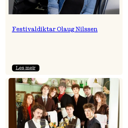
Festivaldiktar Olaug Nilssen
:
Les meir
Festivaldiktar
Olaug
Nilssen