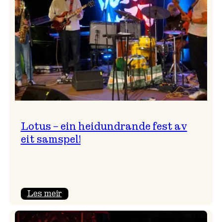
NTNU!
Lotus – ein heidundrande fest av
eit samspel!
:
Les meir
Lotus
–