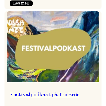
:
Les meir
Vossa
Jazz
x
Kvestad
sideri
Festivalpodkast på Tre Brør