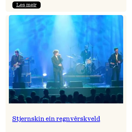
:
Les meir
Seim
&
Haltli
i
Vangskyrkja
Stjernskin ein regnvêrskveld