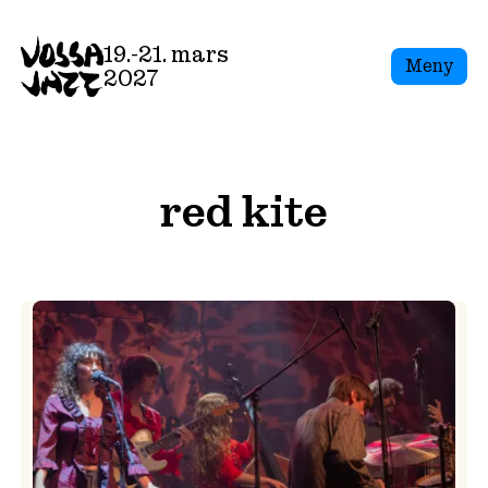
Skip
to
19.-21. mars
Meny
content
2027
red kite