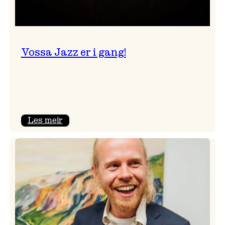
Vossa Jazz er i gang!
:
Les meir
Vossa
Jazz
er
i
gang!