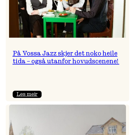
På Vossa Jazz skjer det noko heile
tida – også utanfor hovudscenene!
:
Les meir
På
Vossa
Jazz
skjer
det