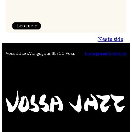
:
Les meir
Den
Neste side
internasjonale
trioen
Vossa Jazz
Vangsgata 6
5700 Voss
Instagram
Facebook
på
Vestlandstur