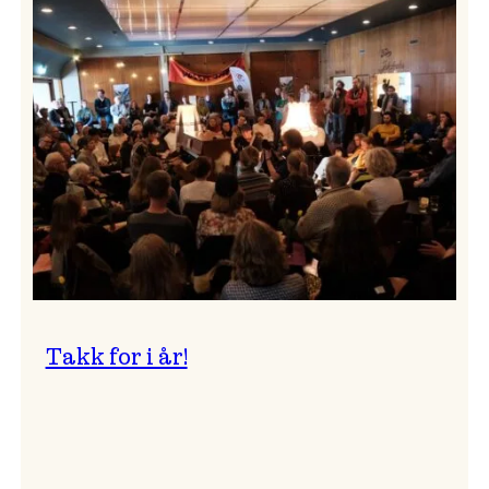
Vossa
Jazz
om
endringar
i
administrasjonen
Takk for i år!