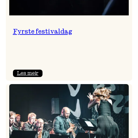
Fyrste festivaldag
:
Les meir
Fyrste
festivaldag