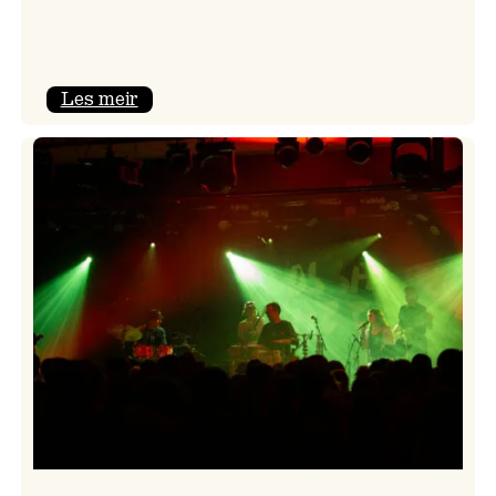
:
Les meir
Eit
tilbakeblikk
på
siste
festivaldag