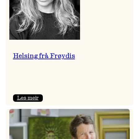
Helsing frå Frøydis
:
Les meir
Helsing
frå
Frøydis