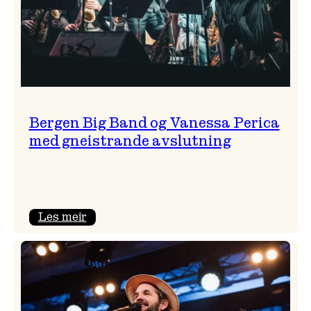
Bergen Big Band og Vanessa Perica
med gneistrande avslutning
:
Les meir
Bergen
Big
Band
og
Vanessa