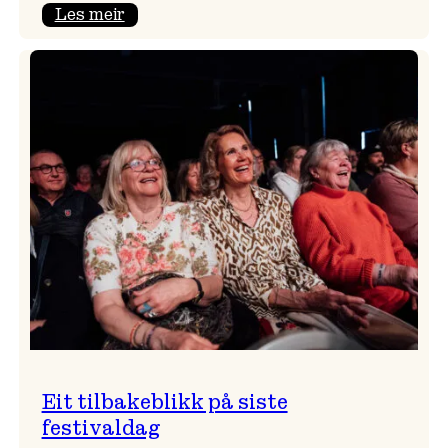
:
Les meir
Takk
for
i
år!
Eit tilbakeblikk på siste
festivaldag