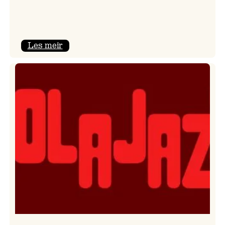
:
Les meir
Kulturkonferansen
2026