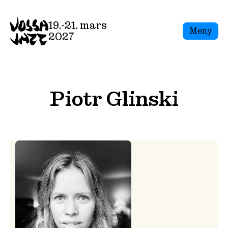
Skip
to
19.-21. mars
Meny
content
2027
Piotr Glinski