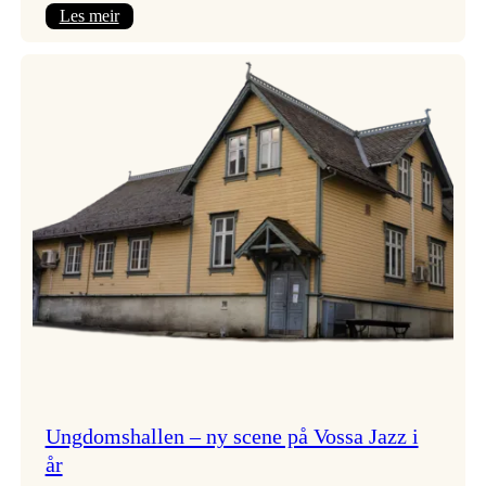
:
Les meir
Endring
i
opningskonsert!
Ungdomshallen – ny scene på Vossa Jazz i
år