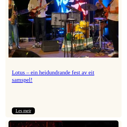
NTNU!
Lotus – ein heidundrande fest av eit
samspel!
:
Les meir
Lotus
–