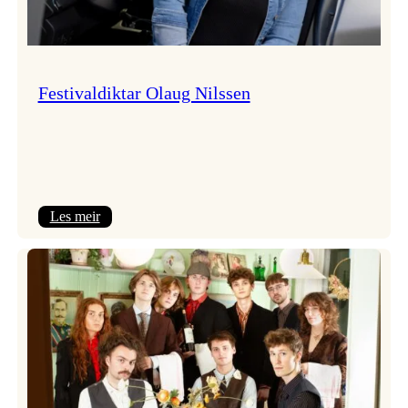
Festivaldiktar Olaug Nilssen
:
Les meir
Festivaldiktar
Olaug
Nilssen