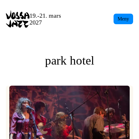
Skip
to
19.-21. mars
Meny
content
2027
park hotel