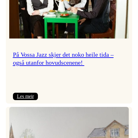
På Vossa Jazz skjer det noko heile tida –
også utanfor hovudscenene!
:
Les meir
På
Vossa
Jazz
skjer
det