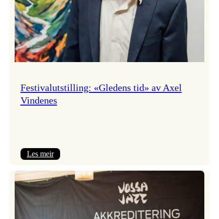
Festivalutstilling: «Gledens tid» av Axel
Vindenes
:
Les meir
Festivalutstilling:
«Gledens
tid»
av
Axel