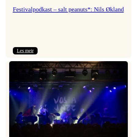
Festivalpodkast – salt peanuts*: Nils Økland
:
Les meir
Festivalpodkast
–
salt
peanuts*:
Nils
Økland