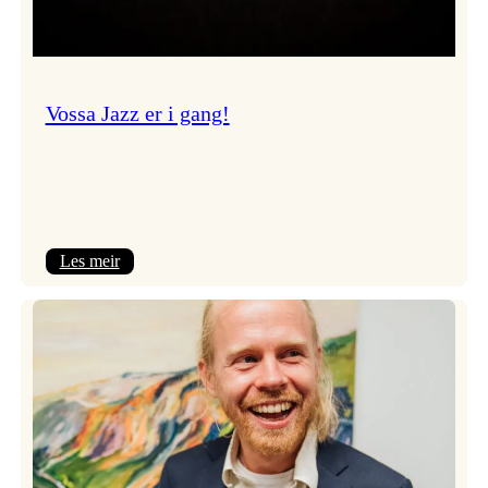
Vossa Jazz er i gang!
:
Les meir
Vossa
Jazz
er
i
gang!