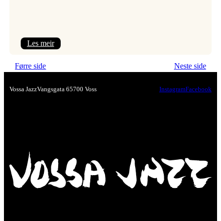
:
Les meir
Festivalpodkast
Førre side
Neste side
på
Tre
Vossa Jazz
Vangsgata 6
5700 Voss
Instagram
Facebook
Brør