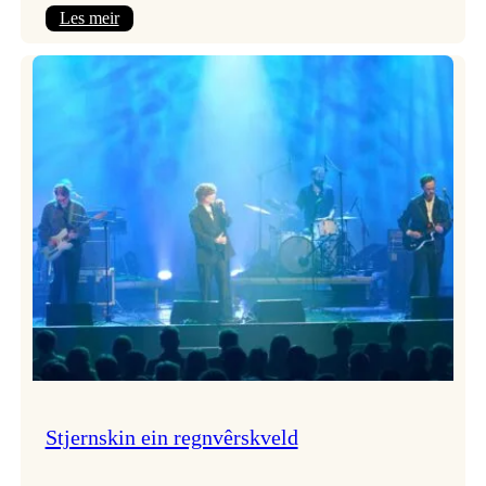
:
Les meir
Seim
&
Haltli
i
Vangskyrkja
Stjernskin ein regnvêrskveld