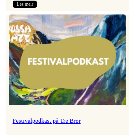
:
Les meir
Vossa
Jazz
x
Kvestad
sideri
Festivalpodkast på Tre Brør