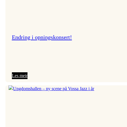
Endring i opningskonsert!
:
Les meir
Endring
i
opningskonsert!