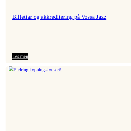
Billettar og akkreditering på Vossa Jazz
:
Les meir
Billettar og
akkreditering
på
Vossa
Jazz