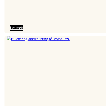
:
Les meir
Festivalutstilling:
«Gledens
tid»
av
Axel
Vindenes