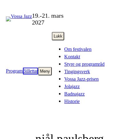
Skip
to
19.-21. mars
content
2027
Lukk
Om festivalen
Kontakt
Styre og programråd
Program
Billettar
Tingingsverk
Meny
Vossa Jazz-prisen
Jolajazz
Badnajazz
Historie
njål paulsberg