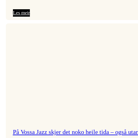
:
Les meir
Festivaldiktar
Olaug
Nilssen
På Vossa Jazz skjer det noko heile tida – også ut