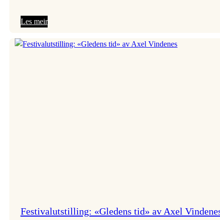
:
Les meir
Vossa
Jazz
er
i
gang!
Festivalutstilling: «Gledens tid» av Axel Vindene