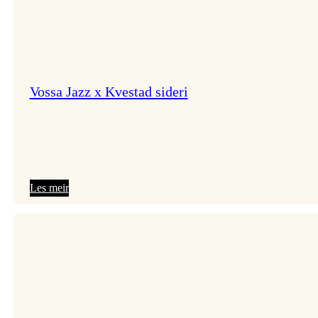
Vossa Jazz x Kvestad sideri
:
Les meir
Vossa
Jazz
x
Kvestad
sideri