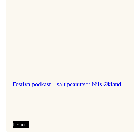
Festivalpodkast – salt peanuts*: Nils Økland
:
Les meir
Festivalpodkast