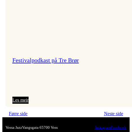
Festivalpodkast på Tre Brør
:
Les meir
Festivalpodkast
Førre side
Neste side
på
Tre
Vossa Jazz
Vangsgata 6
5700 Voss
Instagram
Facebook
Brør