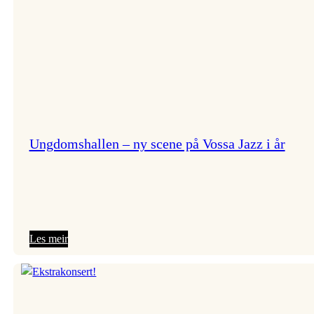
Ungdomshallen – ny scene på Vossa Jazz i år
:
Les meir
Ungdomshallen
–
ny
scene