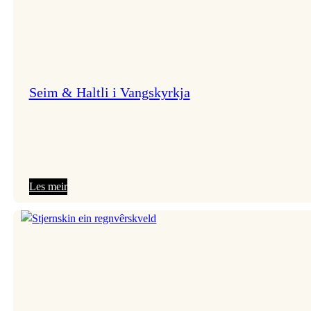
Seim & Haltli i Vangskyrkja
:
Les meir
Seim
&
Haltli
i
Vangskyrkja