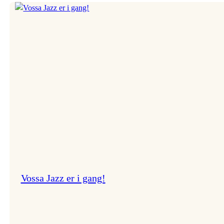
–
salt
peanuts*:
Nils
Økland
Vossa Jazz er i gang!