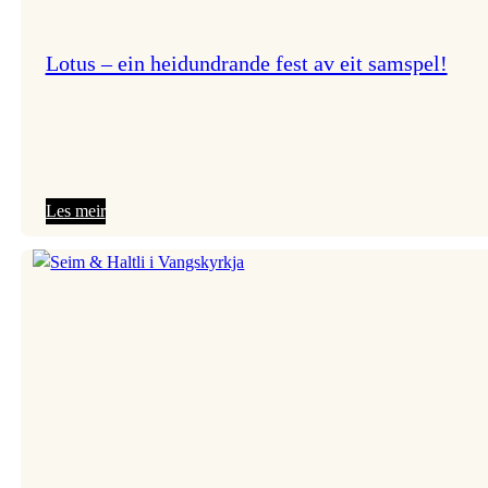
Lotus – ein heidundrande fest av eit samspel!
:
Les meir
Lotus
–
ein
heidundrande
fest
av
eit
samspel!