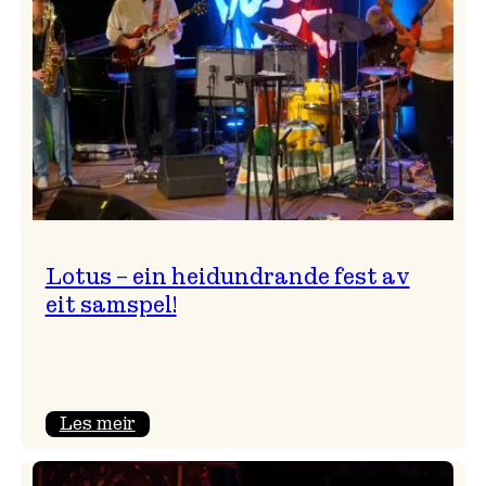
NTNU!
Lotus – ein heidundrande fest av
eit samspel!
:
Les meir
Lotus
–