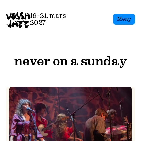
Skip
to
19.-21. mars
Meny
content
2027
never on a sunday