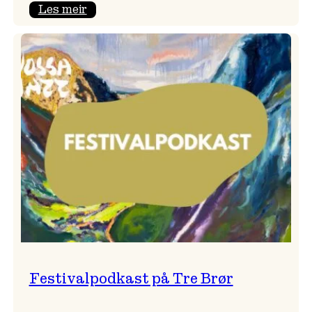
:
Les meir
Vossa
Jazz
x
Kvestad
sideri
Festivalpodkast på Tre Brør