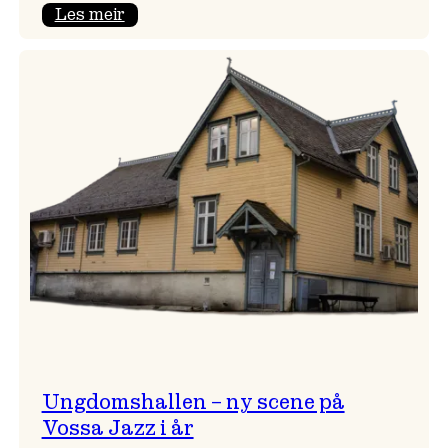
:
Les meir
Endring
i
opningskonsert!
Ungdomshallen – ny scene på
Vossa Jazz i år