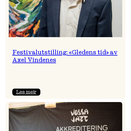
Festivalutstilling: «Gledens tid» av
Axel Vindenes
:
Les meir
Festivalutstilling:
«Gledens
tid»
av
Axel