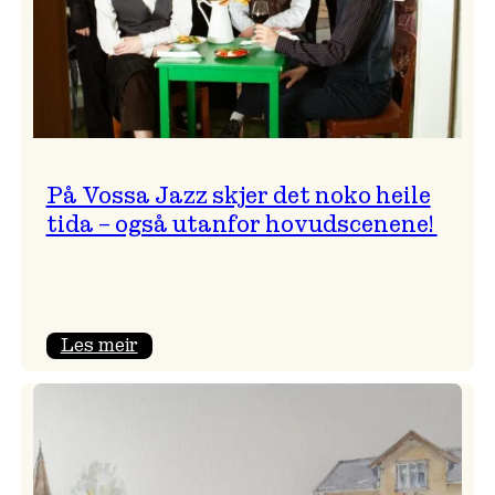
På Vossa Jazz skjer det noko heile
tida – også utanfor hovudscenene!
:
Les meir
På
Vossa
Jazz
skjer
det