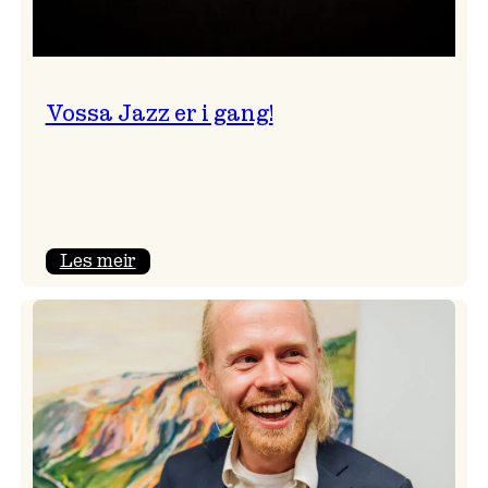
Vossa Jazz er i gang!
:
Les meir
Vossa
Jazz
er
i
gang!