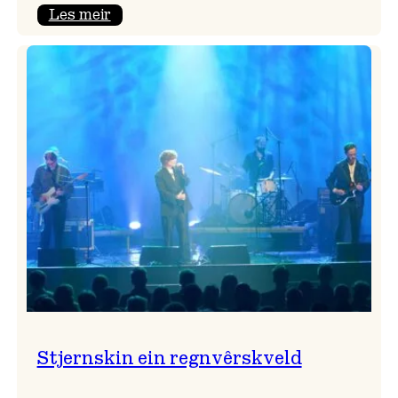
:
Les meir
Seim
&
Haltli
i
Vangskyrkja
Stjernskin ein regnvêrskveld