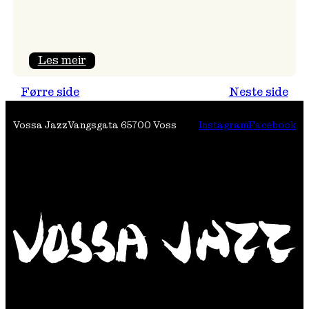
:
Les meir
Festivalpodkast
Førre side
Neste side
på
Tre
Vossa Jazz
Vangsgata 6
5700 Voss
Instagram
Facebook
Brør