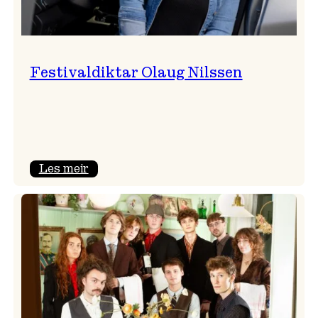
Festivaldiktar Olaug Nilssen
:
Les meir
Festivaldiktar
Olaug
Nilssen