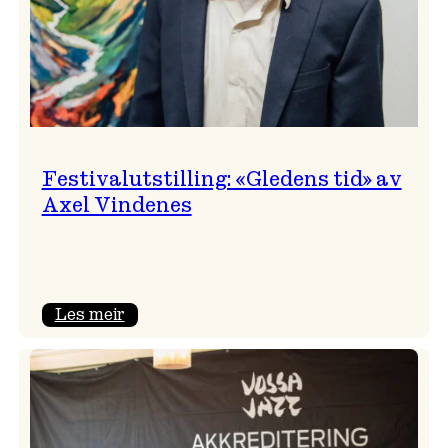
Festivalutstilling: «Gledens tid» av
Axel Vindenes
:
Les meir
Festivalutstilling:
«Gledens
tid»
av
Axel