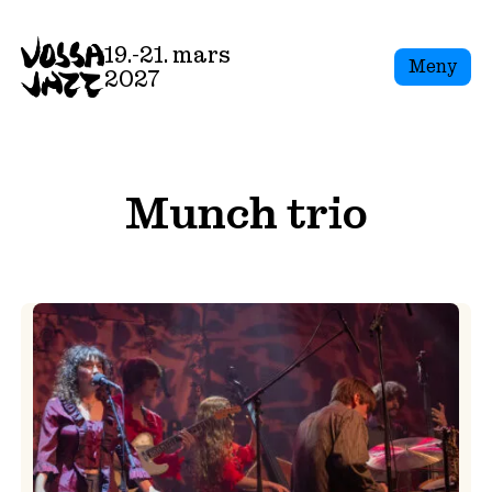
Skip
to
19.-21. mars
Meny
content
2027
Munch trio