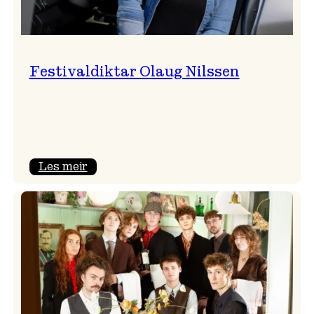
Festivaldiktar Olaug Nilssen
:
Les meir
Festivaldiktar
Olaug
Nilssen