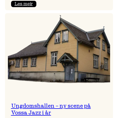
:
Les meir
Endring
i
opningskonsert!
Ungdomshallen – ny scene på
Vossa Jazz i år