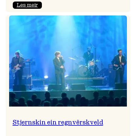
:
Les meir
Seim
&
Haltli
i
Vangskyrkja
Stjernskin ein regnvêrskveld