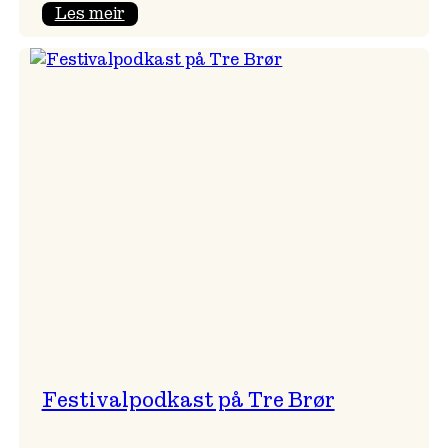
:
Les meir
Vossa
Jazz
x
Kvestad
sideri
Festivalpodkast på Tre Brør