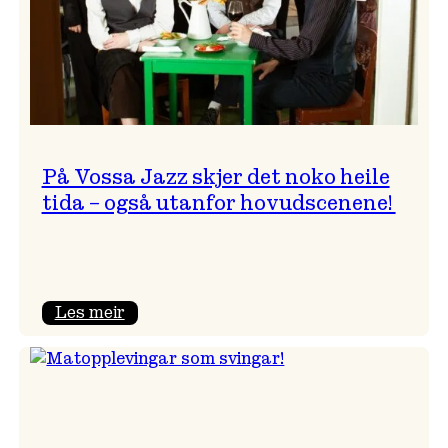
På Vossa Jazz skjer det noko heile
tida – også utanfor hovudscenene!
:
Les meir
På
Vossa
Jazz
skjer
det