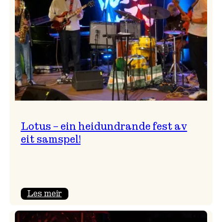
NTNU!
Lotus – ein heidundrande fest av
eit samspel!
:
Les meir
Lotus
–