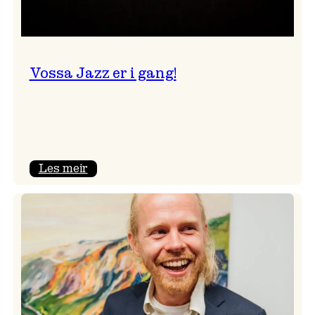
Vossa Jazz er i gang!
:
Les meir
Vossa
Jazz
er
i
gang!