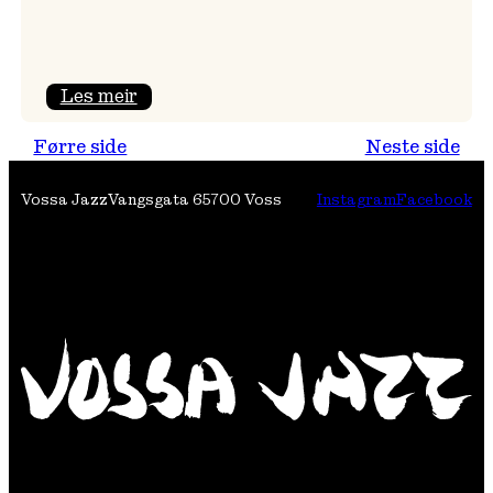
:
Les meir
Festivalpodkast
Førre side
Neste side
på
Tre
Vossa Jazz
Vangsgata 6
5700 Voss
Instagram
Facebook
Brør