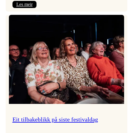
:
Les meir
Takk
for
i
år!
Eit tilbakeblikk på siste festivaldag