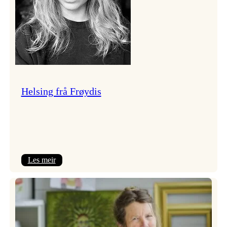
Helsing frå Frøydis
:
Les meir
Helsing
frå
Frøydis