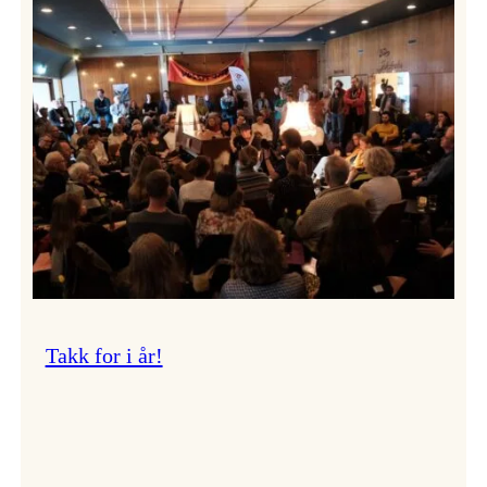
Vossa
Jazz
om
endringar
i
administrasjonen
Takk for i år!