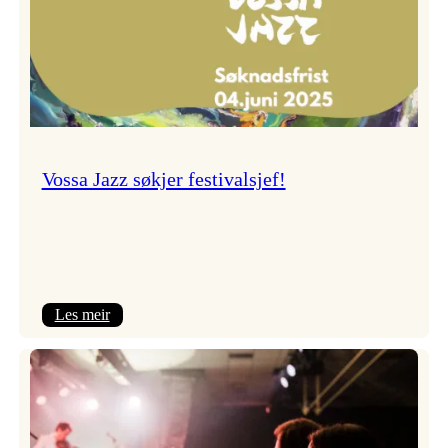
Vossa Jazz søkjer festivalsjef!
:
Les meir
Vossa
Jazz
søkjer
festivalsjef!