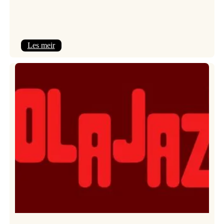
:
Les meir
Kulturkonferansen
2026