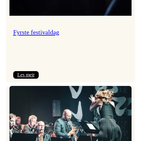
Fyrste festivaldag
:
Les meir
Fyrste
festivaldag