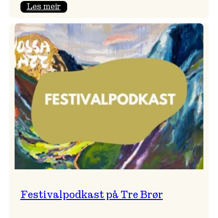
:
Les meir
Vossa
Jazz
x
Kvestad
sideri
Festivalpodkast på Tre Brør