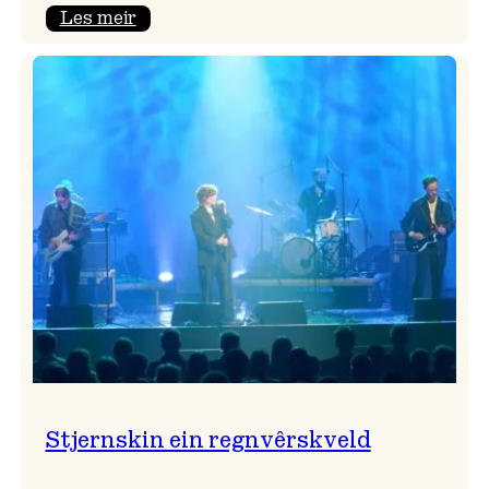
:
Les meir
Seim
&
Haltli
i
Vangskyrkja
Stjernskin ein regnvêrskveld