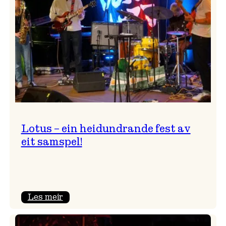
NTNU!
Lotus – ein heidundrande fest av
eit samspel!
:
Les meir
Lotus
–