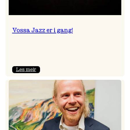
Vossa Jazz er i gang!
:
Les meir
Vossa
Jazz
er
i
gang!