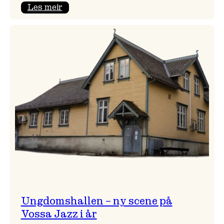
:
Les meir
Endring
i
opningskonsert!
Ungdomshallen – ny scene på
Vossa Jazz i år