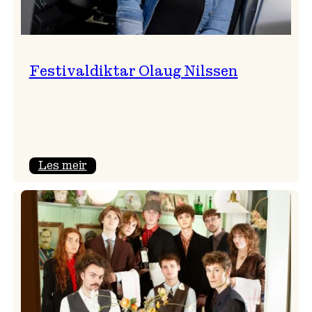
Festivaldiktar Olaug Nilssen
:
Les meir
Festivaldiktar
Olaug
Nilssen