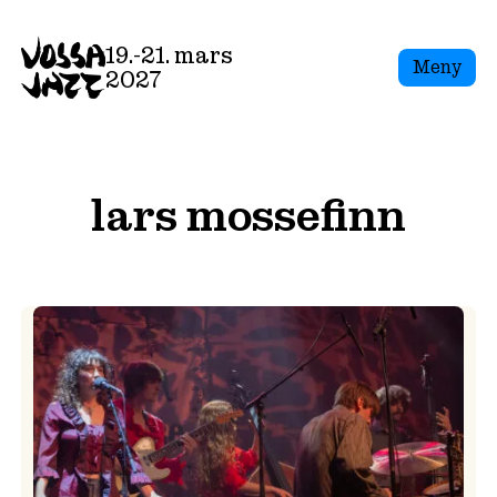
Skip
to
19.-21. mars
Meny
content
2027
lars mossefinn