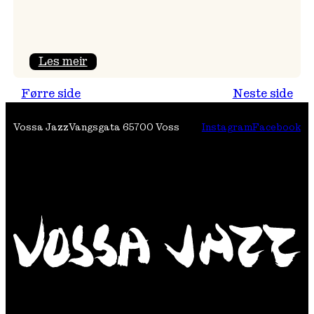
:
Les meir
Festivalpodkast
Førre side
Neste side
på
Tre
Vossa Jazz
Vangsgata 6
5700 Voss
Instagram
Facebook
Brør