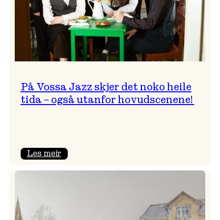
På Vossa Jazz skjer det noko heile
tida – også utanfor hovudscenene!
:
Les meir
På
Vossa
Jazz
skjer
det