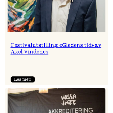
Festivalutstilling: «Gledens tid» av
Axel Vindenes
:
Les meir
Festivalutstilling:
«Gledens
tid»
av
Axel