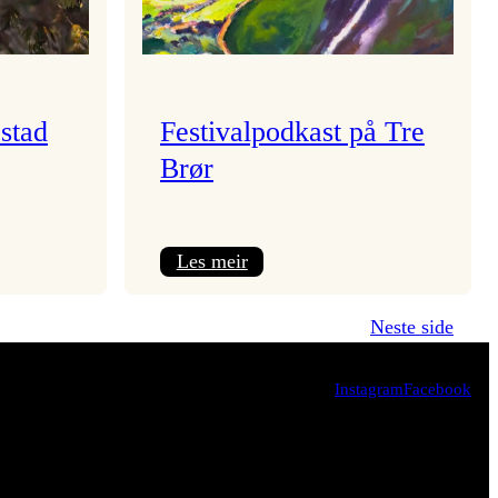
stad
Festivalpodkast på Tre
Brør
:
Les meir
Festivalpodkast
på
Neste side
Tre
Brør
Instagram
Facebook