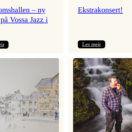
mshallen – ny
Ekstrakonsert!
 på Vossa Jazz i
:
:
Les meir
ir
Ekstrakonsert!
Ungdomshallen
–
ny
scene
på
Vossa
Jazz
i
år