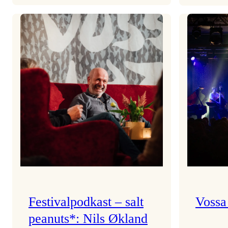
Room
Service
på
reise
frå
NTNU!
Festivalpodkast – salt
Vossa 
peanuts*: Nils Økland