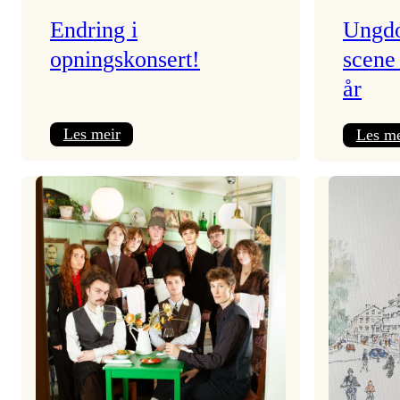
Endring i
Ungdo
opningskonsert!
scene
år
:
Les meir
Les me
Endring
i
opningskonsert!