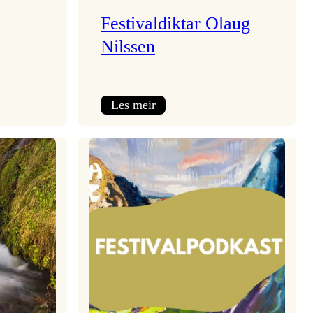
Festivaldiktar Olaug
Nilssen
:
Les meir
Festivaldiktar
Olaug
Nilssen