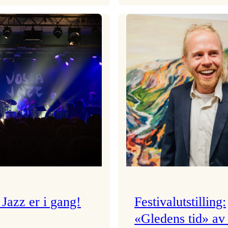
Seim
Lotus
&
–
Haltli
ein
i
heidundrande
Vangskyrkja
fest
av
eit
samspel!
Jazz er i gang!
Festivalutstilling:
«Gledens tid» av