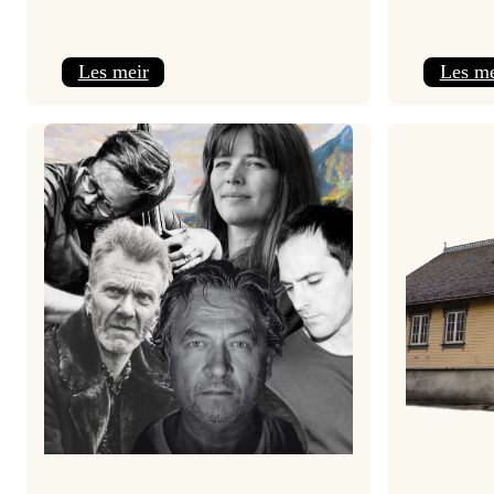
:
Les meir
Les me
Festivalpodkast
–
salt
peanuts*:
Nils
Økland