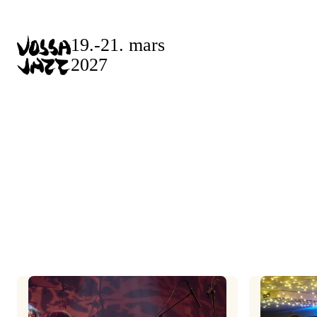
Skip
to
19.-21. mars
content
2027