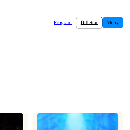
Program
Billettar
Meny