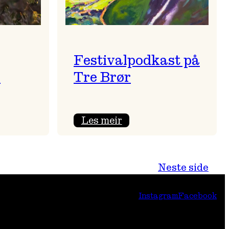
Festivalpodkast på
i
Tre Brør
:
Les meir
Festivalpodkast
på
Tre
Neste side
Brør
Instagram
Facebook