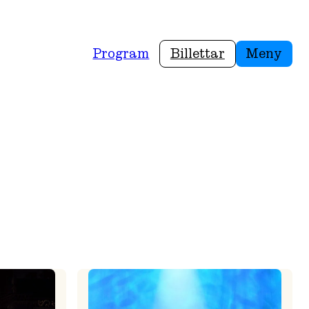
Program
Billettar
Meny