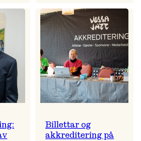
Stjernskin
ein
regnvêrskveld
kja
ing:
Billettar og
av
akkreditering på