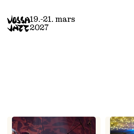
Skip
to
19.-21. mars
content
2027