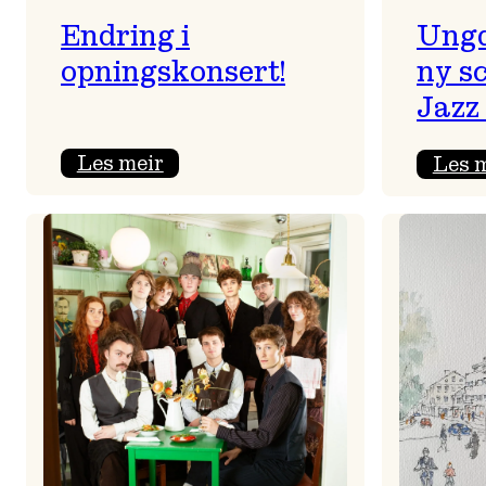
Endring i
Ungd
opningskonsert!
ny s
Jazz 
:
Les meir
Les 
Endring
i
opningskonsert!