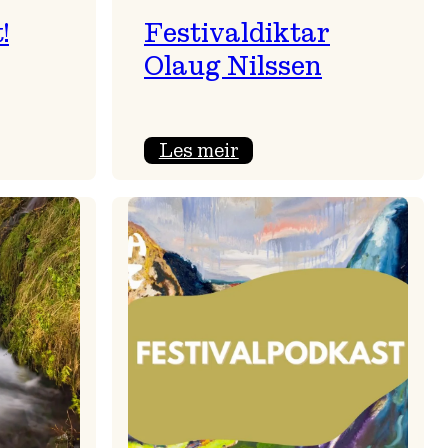
!
Festivaldiktar
Olaug Nilssen
:
Les meir
sert!
Festivaldiktar
Olaug
Nilssen