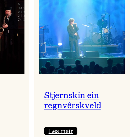
Stjernskin ein
regnvêrskveld
:
Les meir