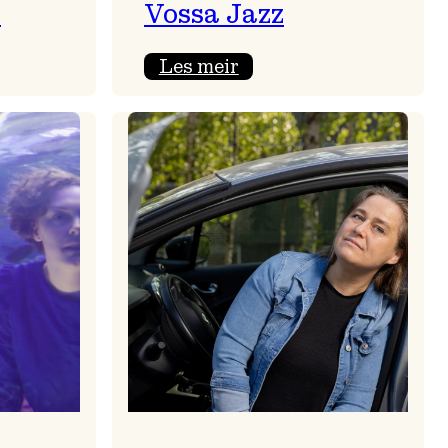
s
Vossa Jazz
:
Les meir
stilling:
Billettar og
akkreditering
på
Vossa
Jazz