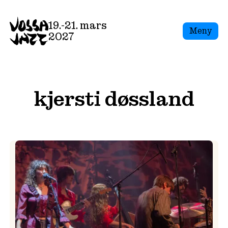
Skip
to
19.-21. mars
Meny
content
2027
kjersti døssland