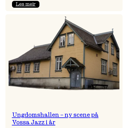
:
Les meir
Endring
i
opningskonsert!
Ungdomshallen – ny scene på
Vossa Jazz i år