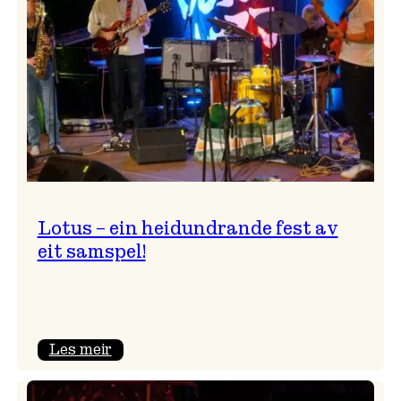
NTNU!
Lotus – ein heidundrande fest av
eit samspel!
:
Les meir
Lotus
–