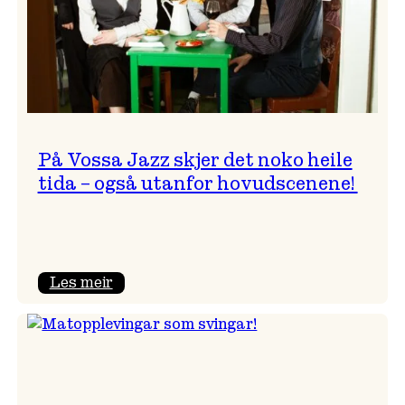
På Vossa Jazz skjer det noko heile
tida – også utanfor hovudscenene!
:
Les meir
På
Vossa
Jazz
skjer
det