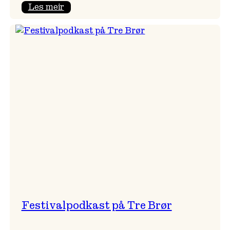
:
Les meir
Vossa
Jazz
x
Kvestad
sideri
Festivalpodkast på Tre Brør