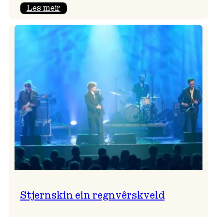
:
Les meir
Seim
&
Haltli
i
Vangskyrkja
Stjernskin ein regnvêrskveld