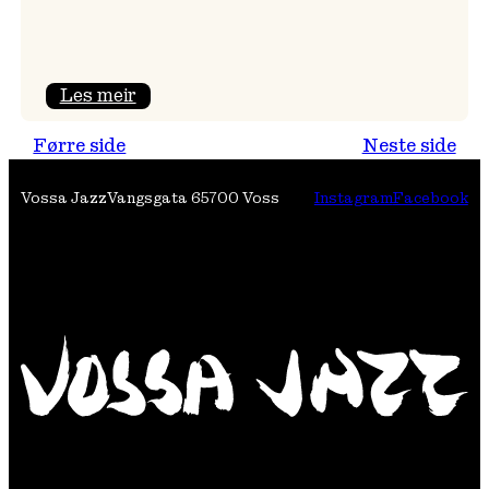
:
Les meir
Festivalpodkast
Førre side
Neste side
på
Tre
Vossa Jazz
Vangsgata 6
5700 Voss
Instagram
Facebook
Brør