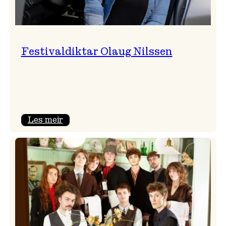
Festivaldiktar Olaug Nilssen
:
Les meir
Festivaldiktar
Olaug
Nilssen