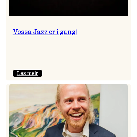
Vossa Jazz er i gang!
:
Les meir
Vossa
Jazz
er
i
gang!