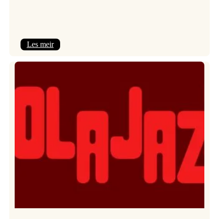
:
Les meir
Kulturkonferansen
2026