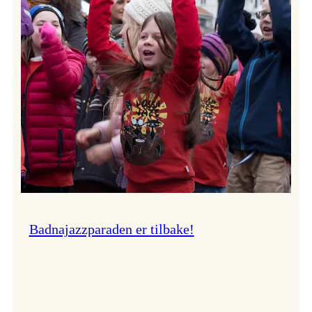
–
Ingunn van Etten
Badnajazzparaden er tilbake!