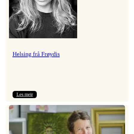
Helsing frå Frøydis
:
Les meir
Helsing
frå
Frøydis