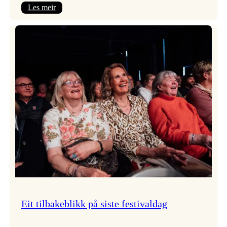
:
Les meir
Takk
for
i
år!
Eit tilbakeblikk på siste festivaldag