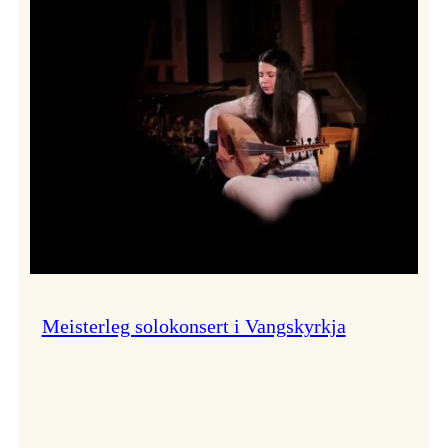
Thomas
Dybdahl
styrte
Vossa
Jazz
i
hamn
Meisterleg solokonsert i Vangskyrkja