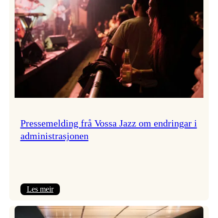
Pressemelding frå Vossa Jazz om endringar i
administrasjonen
:
Les meir
Pressemelding
frå