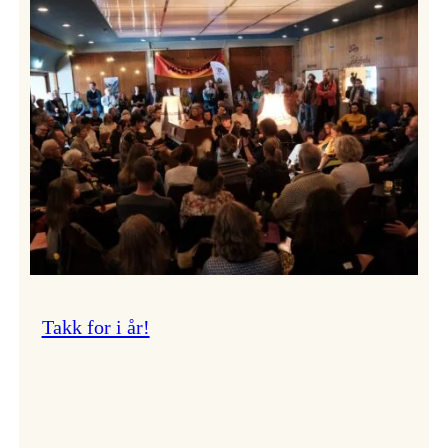
Vossa
Jazz
om
endringar
i
administrasjonen
Takk for i år!