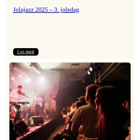
Jolajazz 2025 – 3. joledag
:
Les meir
Jolajazz
2025
–
3.
joledag