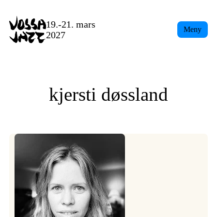
Skip
to
19.-21. mars
Meny
content
2027
kjersti døssland