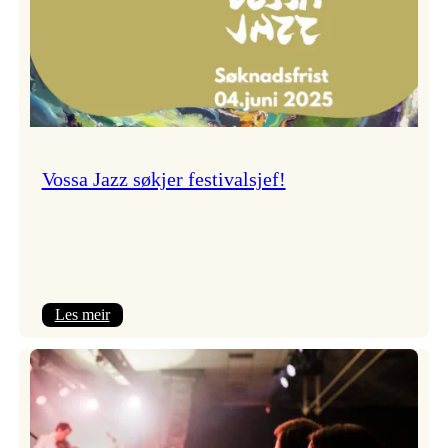
Vossa Jazz søkjer festivalsjef!
:
Les meir
Vossa
Jazz
søkjer
festivalsjef!