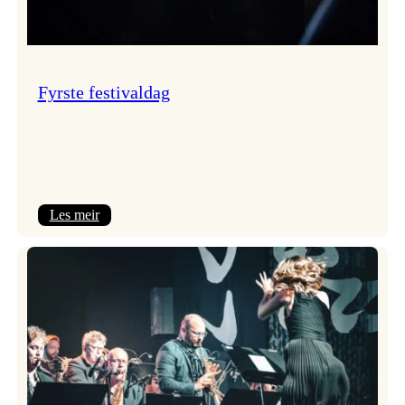
Fyrste festivaldag
:
Les meir
Fyrste
festivaldag