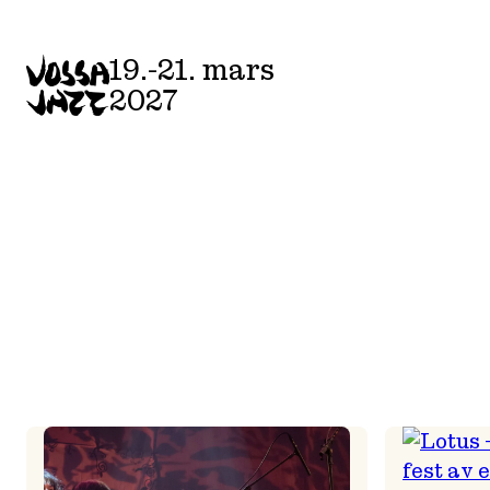
Skip
to
19.-21. mars
content
2027