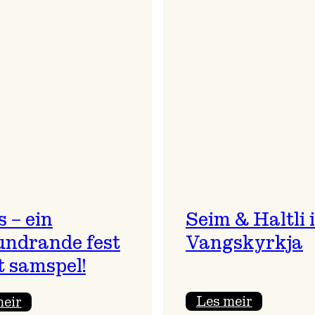
 – ein
Seim & Haltli i
undrande fest
Vangskyrkja
t samspel!
:
:
Les meir
meir