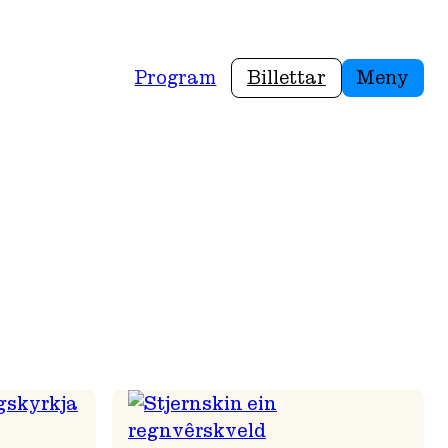
Program
Billettar
Meny