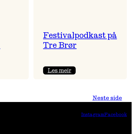
Festivalpodkast på
i
Tre Brør
:
Les meir
Festivalpodkast
på
Tre
Neste side
Brør
Instagram
Facebook