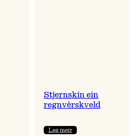
Stjernskin ein
regnvêrskveld
:
Les meir